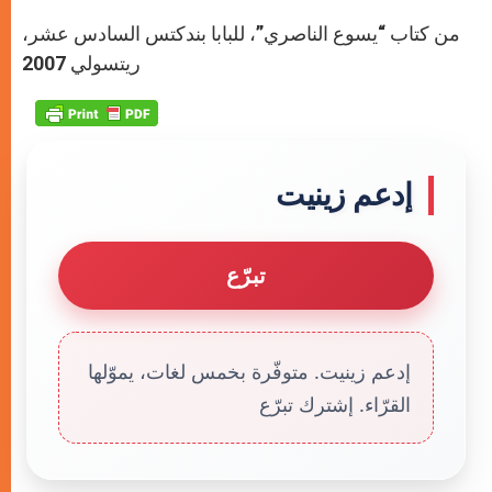
من كتاب “يسوع الناصري”، للبابا بندكتس السادس عشر،
ريتسولي 2007
إدعم زينيت
تبرّع
إدعم زينيت. متوفّرة بخمس لغات، يموّلها
القرّاء. إشترك تبرّع