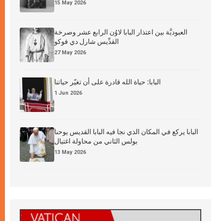
15 May 2026
العبوديَّة بين اعتذار البابا لاوُن الرابع عشر وصرخة
القدِّيس شارل دي فوكو
27 May 2026
البابا: حياة الله قادرة على أن تغيّر حياتنا
1 Jun 2026
البابا يركع في المكان الذي نجا فيه البابا القديس يوحنا
بولس الثاني من محاولة اغتيال
13 May 2026