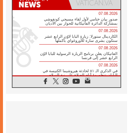
07.08.2026
صدور بيان ختامي لأول لقاء مسيحي كونفوشي
بمشاركة الدائرة الفاتيكانية للحوار بين الأديان
07.08.2026
الكاردينال ستورلا: زيارة البابا لاوُن الرابع عشر
ستكون بشرى سارة للأوروغواي بأكملها
07.08.2026
الفاتيكان يعلن برنامج الزيارة الرسولية للبابا لاوُن
الرابع عشر إلى فرنسا
07.08.2026
في الذكرى الـ ٨١ لحادثة هيروشيما الكنيسة في
اليابان تنظم ١٠ أيام للصلاة على نية السلام
07.08.2026
الكنيسة في الأوروغواي: زيارة البابا ستعزز
الإيمان والرجاء
06.08.2026
الاجتماع الشهري للمطارنة الموارنة
06.08.2026
الكاردينال روسي: زيارة البابا لاوُن إلى الأرجنتين
هي تكريم للبابا فرنسيس
06.08.2026