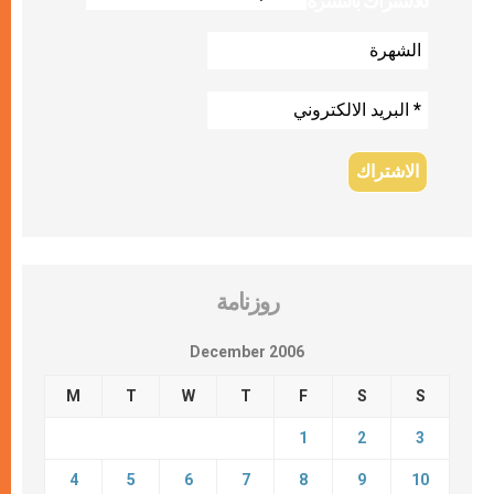
للاشتراك بالنشرة
روزنامة
December 2006
M
T
W
T
F
S
S
1
2
3
4
5
6
7
8
9
10