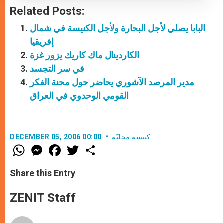
Related Posts:
البابا يصلي لأجل البحارة ولأجل الكنيسة في شمال
إفريقيا
الكاردينال ماك كاريك يزور غزة
في سر التجسد
مدير المرصد الآشوري يحاضر حول محنة الفكر
القومي الوحدوي في العراق
كنيسة محليّة
DECEMBER 05, 2006 00:00
W
M
F
T
S
h
e
a
w
h
a
s
c
i
a
t
s
e
t
r
Share this Entry
s
e
b
t
e
A
n
o
e
p
g
o
r
ZENIT Staff
p
e
k
r