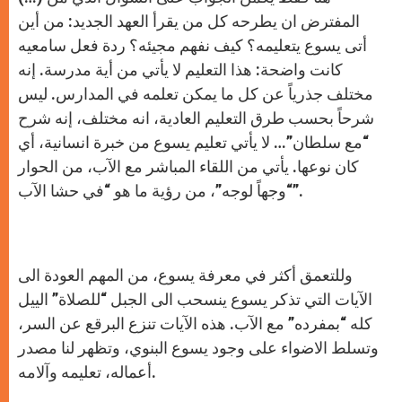
المفترض ان يطرحه كل من يقرأ العهد الجديد: من أين
أتى يسوع يتعليمه؟ كيف نفهم مجيئه؟ ردة فعل سامعيه
كانت واضحة: هذا التعليم لا يأتي من أية مدرسة. إنه
مختلف جذرياً عن كل ما يمكن تعلمه في المدارس. ليس
شرحاً بحسب طرق التعليم العادية، انه مختلف، إنه شرح
“مع سلطان”… لا يأتي تعليم يسوع من خبرة انسانية، أي
كان نوعها. يأتي من اللقاء المباشر مع الآب، من الحوار
“وجهاً لوجه”، من رؤية ما هو “في حشا الآب”.
وللتعمق أكثر في معرفة يسوع، من المهم العودة الى
الآيات التي تذكر يسوع ينسحب الى الجبل “للصلاة” الييل
كله “بمفرده” مع الآب. هذه الآيات تنزع البرقع عن السر،
وتسلط الاضواء على وجود يسوع البنوي، وتظهر لنا مصدر
أعماله، تعليمه وآلامه.