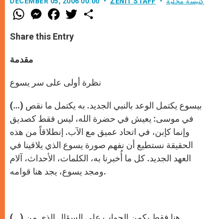
كنيسة محليّة
ZENIT STAFF
DECEMBER 05, 2006 00:00
W
M
F
T
S
h
e
a
w
h
a
s
c
i
a
t
s
e
t
r
Share this Entry
s
e
b
t
e
A
n
o
e
p
g
o
r
مقدمة
p
e
k
r
نظرة أولى على سر يسوع
(…) بيسوع يكتمل الوعد بالنبي الجديد. به يكتمل ما نقص
في موسى: يعيش في حضرة الله، ليس فقط كصديق
وإنما كإبن، في اتحاد عميق مع الآب. إنطلاقاً من هذه
الحقيقة نستطيع أن نفهم صورة يسوع الذي يلاقينا في
العهد الجديد. كل ما أُخبرنا به، الكلمات، الأحداث، آلام
ومجد يسوع، يجد هنا قوامه.
(…) هنا فقط يكمن الجواب على السؤال الذي من