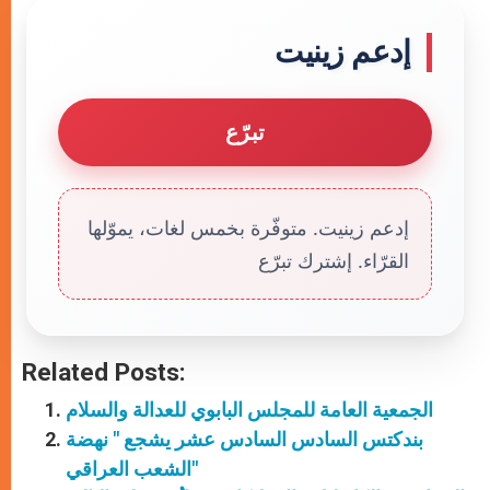
إدعم زينيت
تبرّع
إدعم زينيت. متوفّرة بخمس لغات، يموّلها
القرّاء. إشترك تبرّع
Related Posts:
الجمعية العامة للمجلس البابوي للعدالة والسلام
بندكتس السادس السادس عشر يشجع " نهضة
الشعب العراقي"