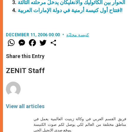
الحوار بين الكاثوليك والانغليكان يدخلُ مرحلته الثالثة
افتتاح أول كنيسة أرمنية في دولة الإمارات العربية!
كنيسة محليّة
DECEMBER 11, 2006 00:00
W
M
F
T
S
h
e
a
w
h
a
s
c
i
a
t
s
e
t
r
Share this Entry
s
e
b
t
e
A
n
o
e
p
g
o
r
ZENIT Staff
p
e
k
r
View all articles
فريق القسم العربي في وكالة زينيت العالمية يعمل في
مناطق مختلفة من العالم لكي يوصل لكم صوت الكنيسة
ووقع صدى الإنجيل الحي.