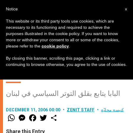
AR
Notice
x
This website or its third party tools use cookies, which are
necessary to its functioning and required to achieve the
purposes illustrated in the cookie policy. If you want to know
لبنان أرض دعي فيها "أناس مختلفون
more or withdraw your consent to all or some of the cookies,
please refer to the
cookie policy
.
على الصعيد الثقافي والديني للعيش
سوية ولبناء دولة ‘حوار وتعايش‘
By closing this banner, scrolling this page, clicking a link or
continuing to browse otherwise, you agree to the use of cookies.
وللتعاون في سبيل الخير العام"
البابا يتابع بقلق التوتر السياسي في لبنان
كنيسة محليّة
ZENIT STAFF
DECEMBER 11, 2006 00:00
W
M
F
T
S
h
e
a
w
h
a
s
c
i
a
t
s
e
t
r
Share this Entry