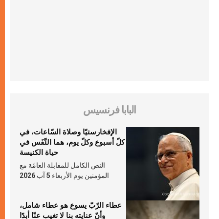
البابا فرنسيس
الإفخارستيّا وصلاة السّاعات، في
كلّ أسبوع وكلّ يوم، هما النَّفَس في
حياة الكنيسة
النص الكامل للمقابلة العامّة مع
المؤمنين يوم الأربعاء 5 آب 2026
عطاء الرّبّ يسوع هو عطاء شامل،
وأنّ عنايته بنا لا تغيب عنّا أبدًا