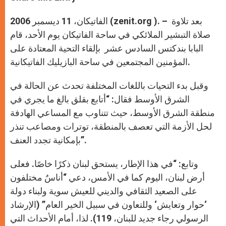
s
e
b
t
e
A
n
o
e
p
g
o
r
الفاتيكان، 11 ديسمبر 2006 (zenit.org ). – بعد تلاوة
p
e
k
r
صلاة التبشير الملائكي في ساحة الفاتيكان يوم الأحد، قام
البابا بندكتس السادس عشر بإلقاء التحية المعتادة على
المؤمنين المجتمعين في ساحة البازيليك الفاتيكانية.
وقبل بدء التحيات باللغات المختلفة تحدث عن الحالة في
الشرق الأوسط فقال: “أتابع بقلق بالغ ما يجري في
منطقة الشرق الأوسط، حيث تتناوب مع المساعي الهادفة
لحل الأزمة التي تعصف بالمنطقة، توترات ومصاعب تنذر
بإمكانية تجدد العنف”.
وتابع: “في هذا الإطار، يستحق لبنان ذكرًا خاصًا. فعلى
أرض لبنان، اليوم كما في الأمس، دعي “أناسٌ مختلفون
على الصعيد الثقافي والديني للعيش سوية ولبناء دولة
‘حوار وتعايش‘ وللتعاون في سبيل الخير العام” (الإرشاد
الرسولي رجاء جديد للبنان، 119). لذا، أمام الأحداث التي