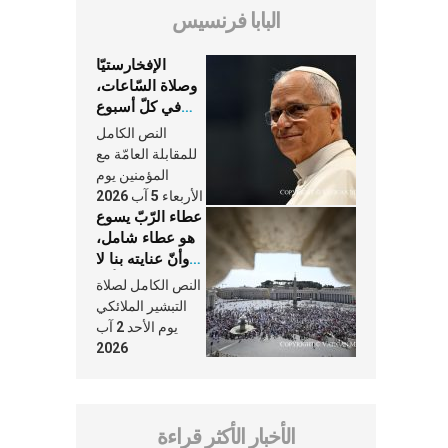
البابا فرنسيس
الإفخارستيّا
وصلاة السّاعات،
في كلّ أسبوع
وكلّ يوم، هما
النص الكامل
النَّفَس في حياة
للمقابلة العامّة مع
الكنيسة
المؤمنين يوم
الأربعاء 5 آب 2026
عطاء الرّبّ يسوع
هو عطاء شامل،
وأنّ عنايته بنا لا
تغيب عنّا أبدًا
النص الكامل لصلاة
التبشير الملائكي
يوم الأحد 2 آب
2026
الأخبار الأكثر قراءة