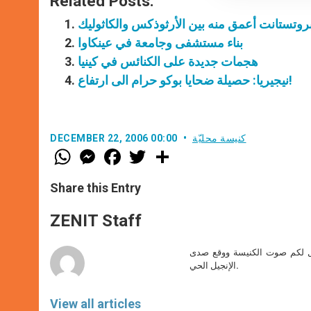
Related Posts:
روتستانت أعمق منه بين الأرثوذكس والكاثوليك
بناء مستشفى وجامعة في عينكاوا
هجمات جديدة على الكنائس في كينيا
نيجيريا: حصيلة ضحايا بوكو حرام الى ارتفاع!
كنيسة محليّة
DECEMBER 22, 2006 00:00
W
M
F
T
S
h
e
a
w
h
a
s
c
i
a
t
s
e
t
r
Share this Entry
s
e
b
t
e
A
n
o
e
p
g
o
r
ZENIT Staff
p
e
k
r
صل لكم صوت الكنيسة ووقع صدى
الإنجيل الحي.
View all articles