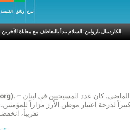
تبرع
وثائق
الكنيسة و
ليّة
الكاردينال بارولين: السلام يبدأ بالتعاطف مع معانا
تقريباً، انخفضت ن
كنيس