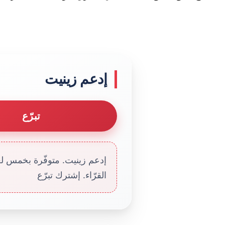
إدعم زينيت
تبرّع
إدعم زينيت. متوفّرة بخمس لغا
القرّاء. إشترك تبرّع