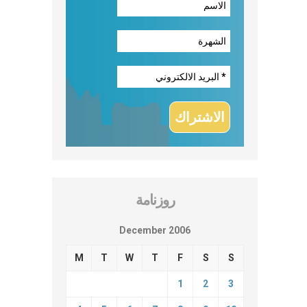
روزنامة
December 2006
M
T
W
T
F
S
S
1
2
3