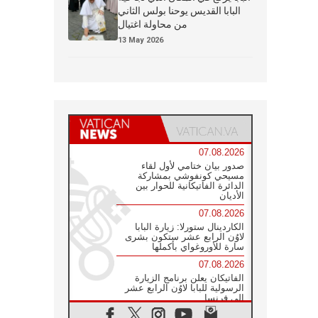
البابا القديس يوحنا بولس الثاني
من محاولة اغتيال
13 May 2026
07.08.2026
صدور بيان ختامي لأول لقاء
مسيحي كونفوشي بمشاركة
الدائرة الفاتيكانية للحوار بين
الأديان
07.08.2026
الكاردينال ستورلا: زيارة البابا
لاوُن الرابع عشر ستكون بشرى
سارة للأوروغواي بأكملها
07.08.2026
الفاتيكان يعلن برنامج الزيارة
الرسولية للبابا لاوُن الرابع عشر
إلى فرنسا
07.08.2026