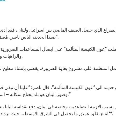
الصراع الذي حصل الصيف الماضي بين اسرائيل ولبنان، فقد أدى 
صيدا الجديد، الياس ناصر، مُصرّ على إنقاذ الكنيسة، ويلجأ الى “عون الكنيسة المتألمة”.
والراهبات والاكليريكيين الذي يخاطرون بحياتهم في سبيل الانجيل.
وصور. لبنان هو بلد يحتاج سكانه – المنتمين الى ديانات مختلفة – الى التمرس على التعايش.”
“اتتبع بقلق عميق ما يحصل في الشرق الاوسط… حيث تزداد التشنجات التي قد تؤدي الى موجات جديدة من العنف”.