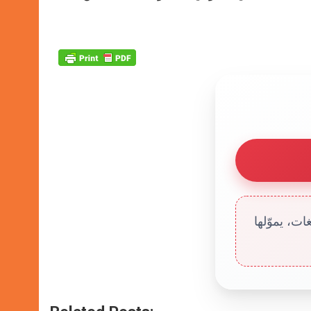
ت، يموّلها