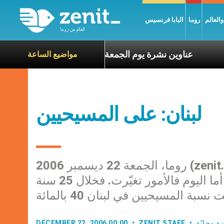
العالم
روما
البابا فرنسيس
ة الآخرين
عناوين نشرة يوم الجمعة 7 آب 2026: السلام يُبنى بصبر يومًا بعد يوم
مواضيع الساعة
لبنان: على المسيحيين
روما، الجمعة 22 ديسمبر 2006 (zenit.org). – في الماضي، كان عدد المسيحيين في لبنان
كبيراً لدرجة اعتبار موطن الأرز مزاراً للمؤمنين. أما اليوم فالأمور تغيّرت. فخلال 25 سنة
سبة المسيحيين في لبنان 40 بالمائة
ة محليّة
ZENIT STAFF
DECEMBER 22, 2006 00:00