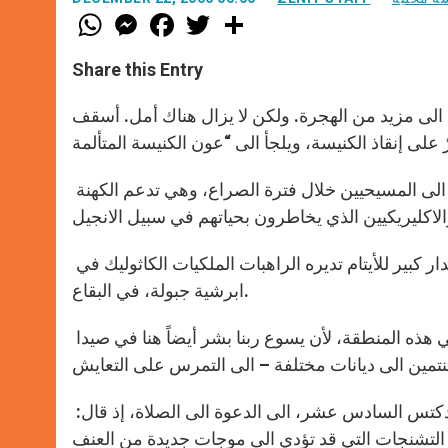
W
M
F
T
S
h
e
a
w
h
a
s
c
i
a
t
s
e
t
r
Share this Entry
s
e
b
t
e
A
n
o
e
p
g
o
r
الى مزيد من الهجرة. ولكن لا يزال هناك أمل. أسقف
p
e
k
r
عملت “عون الكنيسة المتألمة” على ايصال المساعدات الضرورية الى المسيحيين خلال فترة الصراع، وهي تدعم الكهنة
هذا وتعمل المنظمة على مشروع بغاية الضرورة، يقضي بإنشاء مطبخ لدار كبير للأيتام تديره الراهبات الملكيات الكاثوليك في
ابرشية جبولة، في البقاع.
وفي حديثه الى “عون الكنيسة المتألمة”، قال ناصر: “علينا أن نبقى في هذه المنطقة، لأن يسوع ربنا بشر أيضاً هنا في صيدا
القلق بسبب الازمة التصاعدية، وخاصة في لبنان، دفع بقداسة البابا بندكتس السادس عشر، الى الدعوة الى الصلاة، إذ قال: