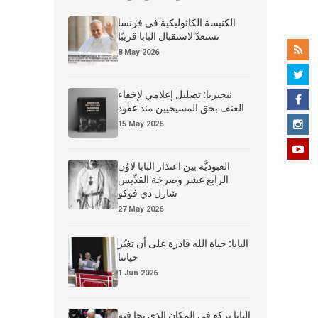
الكنيسة الكاثوليكية في فرنسا
تستعدّ لاستقبال البابا قريبًا
8 May 2026
نيجيريا: تضليل إعلامي لإخفاء
العنف بحق المسيحيين منذ عقود
15 May 2026
العبوديَّة بين اعتذار البابا لاوُن
الرابع عشر وصرخة القدِّيس
شارل دي فوكو
27 May 2026
البابا: حياة الله قادرة على أن تغيّر
حياتنا
1 Jun 2026
البابا يركع في المكان الذي نجا فيه