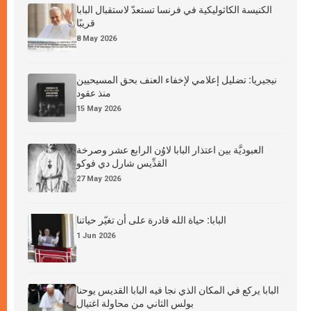
الكنيسة الكاثوليكية في فرنسا تستعدّ لاستقبال البابا
قريبًا
8 May 2026
نيجيريا: تضليل إعلامي لإخفاء العنف بحق المسيحيين
منذ عقود
15 May 2026
العبوديَّة بين اعتذار البابا لاوُن الرابع عشر وصرخة
القدِّيس شارل دي فوكو
27 May 2026
البابا: حياة الله قادرة على أن تغيّر حياتنا
1 Jun 2026
البابا يركع في المكان الذي نجا فيه البابا القديس يوحنا
بولس الثاني من محاولة اغتيال