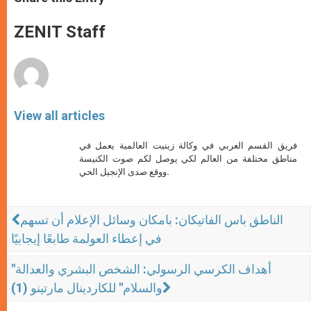
s
e
b
t
e
A
n
o
e
p
g
o
r
ZENIT Staff
p
e
k
r
View all articles
فريق القسم العربي في وكالة زينيت العالمية يعمل في
مناطق مختلفة من العالم لكي يوصل لكم صوت الكنيسة
ووقع صدى الإنجيل الحي.
الناطق باس الفاتيكان: بامكان وسائل الإعلام أن تسهم
في إعطاء العولمة طابعًا إيجابيًا
"أهداف الكرسي الرسولي: الشخص البشري والعدالة
والسلام" للكاردينال مارتينو (1)