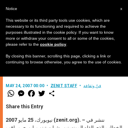
AR
Notice
x
This website or its third party tools use cookies, which are
necessary to its functioning and required to achieve the
purposes illustrated in the cookie policy. If you want to know
رسالة الكرسي الرسولي الى الأمم
more or withdraw your consent to all or some of the cookies,
please refer to the
cookie policy
.
المتّحدة حول موضوع الايدز
By closing this banner, scrolling this page, clicking a link or
continuing to browse otherwise, you agree to the use of cookies.
“علينا بذل قصار جهودنا”
فنّ وثقافة
ZENIT STAFF
MAY 24, 2007 00:00
W
M
F
T
S
h
e
a
w
h
a
s
c
i
a
t
s
e
t
r
Share this Entry
s
e
b
t
e
A
n
o
e
p
g
o
r
نيويورك، 25 مايو 2007 (zenit.org). – ننشر في
p
e
k
r
الخطاب الذي القاه المونسنيور شيليستينو ميليوري مراقب