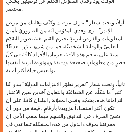
الوقت يودّ وفدي المفوّض التكلّم عن توصيتين بشكلٍ
مختصر.
أولاً، وتحت شعار “اعرف مرضك وكثّف وقايتك من مرض
الإيدز”، يرى وفدي المفوّض انّه من الضروريّ تأمين
المعلومات والفرص لتربيةٍ تحترم القيم بغية تطوير التقدّم
العلميّ والوقاية الشخصيّة. فما من شيءٍ يبرّر، بعد 15
سنة على تفاقم هذه الآفة، حرمان الأفراد كافّة في كلّ
قطرٍ من معلوماتٍ صحيحة ودقيقة وموثوقة لتربية أنفسها
والعيش حياة أكثر أمانة.
ثانياً، وتحت شعار “تقرير تطوّر الالتزامات الدوليّة” يبدو أنّنا
كثيراً ما نتكلّم عن الشفافيّة والتعاون آخذين بعين الاعتبار
التزاماتنا هذه. يشجّع وفدي المفوّض البلدان كافّةً على أن
تكون أكثر استعداداً لتزويدنا بأرقامٍ دقيقة من دون أن
تغضّ الطرف عن التدقيق والتقييم مهما صعب الأمر. إن
معرفتنا بموقف الدول من هذه المشكلة تساعدن في
مسيرتنا في مكافحة مرض فقدان الماعة البشرية/الإيدز،