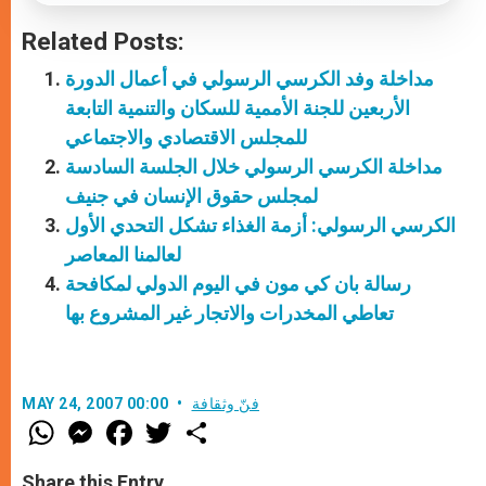
Related Posts:
مداخلة وفد الكرسي الرسولي في أعمال الدورة
الأربعين للجنة الأممية للسكان والتنمية التابعة
للمجلس الاقتصادي والاجتماعي
مداخلة الكرسي الرسولي خلال الجلسة السادسة
لمجلس حقوق الإنسان في جنيف
الكرسي الرسولي: أزمة الغذاء تشكل التحدي الأول
لعالمنا المعاصر
رسالة بان كي مون في اليوم الدولي لمكافحة
تعاطي المخدرات والاتجار غير المشروع بها
فنّ وثقافة
MAY 24, 2007 00:00
W
M
F
T
S
h
e
a
w
h
a
s
c
i
a
t
s
e
t
r
Share this Entry