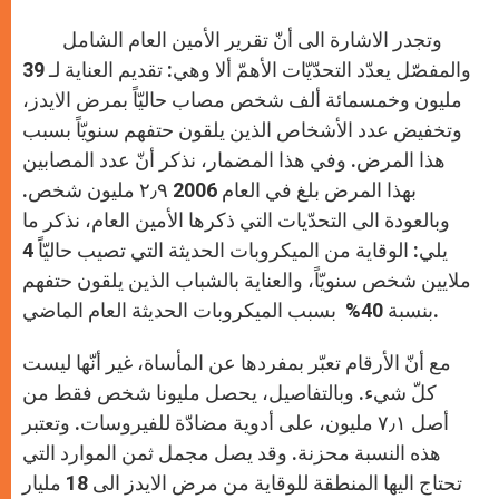
وتجدر الاشارة الى أنّ تقرير الأمين العام الشامل
والمفصّل يعدّد التحدّيّات الأهمّ ألا وهي: تقديم العناية لـ 39
مليون وخمسمائة ألف شخص مصاب حاليّاً بمرض الايدز،
وتخفيض عدد الأشخاص الذين يلقون حتفهم سنويّاً بسبب
هذا المرض. وفي هذا المضمار، نذكر أنّ عدد المصابين
بهذا المرض بلغ في العام 2006 ٢٫٩ مليون شخص.
وبالعودة الى التحدّيات التي ذكرها الأمين العام، نذكر ما
يلي: الوقاية من الميكروبات الحديثة التي تصيب حاليّاً 4
ملايين شخص سنويّاً، والعناية بالشباب الذين يلقون حتفهم
بنسبة 40% بسبب الميكروبات الحديثة العام الماضي.
مع أنّ الأرقام تعبّر بمفردها عن المأساة، غير أنّها ليست
كلّ شيء. وبالتفاصيل، يحصل مليونا شخص فقط من
أصل ٧٫١ مليون، على أدوية مضادّة للفيروسات. وتعتبر
هذه النسبة محزنة. وقد يصل مجمل ثمن الموارد التي
تحتاج اليها المنطقة للوقاية من مرض الايدز الى 18 مليار