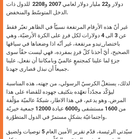
دولار و22 مليار دولار لعامي 2007 و2208 للدول ذات
الدخل المتوسّط والمنخفض.
غير أنّ هذه الأرقام المرتفعة نسبيّاً في الظاهر تعبّر فقط
عن 3 الى 4 دولارات لكل فردٍ على الكرة الأرضيّة. وهي
باختصار ٍتبدو مرتفعة، غير أنّه اذا وضعناها في سياقها
الصحيح، أيّ أخذنا كلّ فردٍ بمفرده، فهي ليست حقّاً سوى
جزءٍ لما علينا كمجتمعٍ عالميّ وبامكاننا أن نفعل. علينا
جميعاً أن نبذل قصارى جهدنا.
لذلك، يستغلّ الكرسيّ الرسولي، من جهته، هذه المناسبة
ليؤكّد مجدّداً تعهّده بتكثيف جهوده للقضاء على هذا
المرض. وهو يدعم، في هذا الاطار، شبكةً عالميّة مؤلّفة
من 1600 مستشفى و6000 عيادة 12000 جمعية خيريّة
واجتماعيّة بشكلٍ مستمرّ في الدول المتطوّرة.
سيّدتي الرئيسة، قدّم تقرير الأمين العام 5 توصيات ولضيق