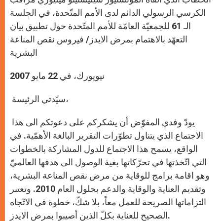
الكرسي الرسولي الدائم لدى الأمم المتّحدة، في الجلسة
الـ 61 للجمعيّة العامّة للأمم المتّحدة حول تطبيق بيان
التعهّد بالاهتمام بمرض الايدز/ فيروس نقص المناعة
البشرية
نيويورك، في 22 مايو 2007
سيّدتي الرئيسة،
يودّ وفدي المفوّض أن يشكركم على دعوتكم الى هذا
الاجتماع الذي يتناول تطوّرات التقرير البالغة الأهمّية. في
الواقع، يسمح هذا الاجتماع للدول المشاركة بالخطوات
التي اتّخذتها في تحرّكاتها بغية الوصول الى هدفها العالميّ
وهو اقامة برامج للوقاية من مرض نقص المناعة البشرية،
وتقديم العناية والوقاية والدعم بحلول العام 2010. وتعتبر
التزاماتها الصريحة للعمل معاً، بلا شكّ، خطوة في الاتّجاه
الصحيح للعناية بكلّ الذين أصيبوا بمرض الايدز.