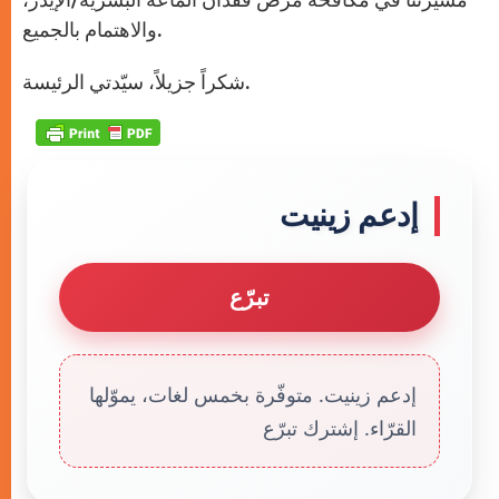
والاهتمام بالجميع.
شكراً جزيلاً، سيّدتي الرئيسة.
إدعم زينيت
تبرّع
إدعم زينيت. متوفّرة بخمس لغات، يموّلها
القرّاء. إشترك تبرّع