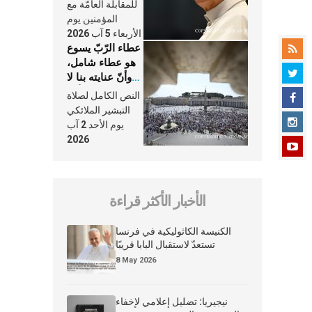
النَّفَس في حياة
للمقابلة العامّة مع
الكنيسة
المؤمنين يوم
الأربعاء 5 آب 2026
عطاء الرّبّ يسوع
هو عطاء شامل،
وأنّ عنايته بنا لا
تغيب عنّا أبدًا
النص الكامل لصلاة
التبشير الملائكي
يوم الأحد 2 آب
2026
الأخبار الأكثر قراءة
الكنيسة الكاثوليكية في فرنسا
تستعدّ لاستقبال البابا قريبًا
8 May 2026
نيجيريا: تضليل إعلامي لإخفاء