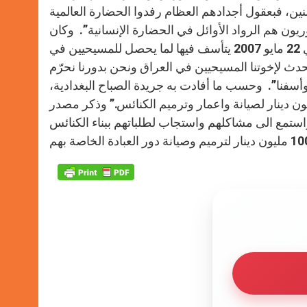
نين، فبعقول أجدادهم العظام رفدوا الحضارة العالمية
يون هم الرواد الأوائل في الحضارة الإنسانية”. وكان
مفتي الديار العراقية، الشيخ جمال عبد الكريم الديان قد أصدر فتوى في 22 مايو 2007 يتأسف فيها لما يحصل للمسيحيين في
دث لإخوتنا المسيحيين في العراق ونحن بدورنا نحرّم
نا وأسفنا”. وحسب ما أفادت به جريدة الصباح البغدادية،
ر رئيس الوزراء العراقي نوري المالكي بتخصيص مبلغ 100 مليون دينار لصيانة واعمار وترميم الكنائس.” وذكر مصدر
ستمع الى مشاكلهم واستجاب لطلباتهم ببناء الكنائس