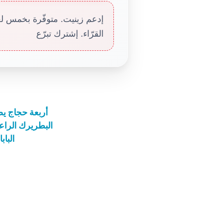
إدعم زينيت. متوفّرة بخمس لغا
القرّاء. إشترك تبرّع
أربعة حجاج يص
البطريرك الراع
الباب