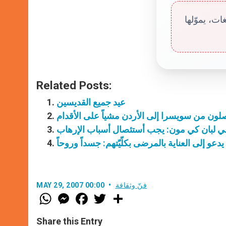
ت، يموّلها
Related Posts:
عيد جميع القديسين
لون من سويسرا إلى الأردن مشياً على الأقدام
ي لبان كي مون: يجب أستئصال أسباب الإرهاب
ا يدعو إلى العناية بالمرضى بكلّيّتهم: جسداً وروحاً
فنّ وثقافة
MAY 29, 2007 00:00
W
M
F
T
S
h
e
a
w
h
a
s
c
i
a
t
s
e
t
r
Share this Entry