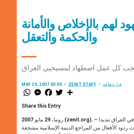
د لهم بالإخلاص والأمانة
والحكمة والتعقل
 تشجب كل عمل اضطهاد لمسيحيي العراق
فنّ وثقافة
ZENIT STAFF
MAY 29, 2007 00:00
W
M
F
T
S
h
e
a
w
h
a
s
c
i
a
t
s
e
t
r
Share this Entry
s
e
b
t
e
A
n
o
e
p
g
o
r
روما، 29 مايو 2007 (zenit.org). – بعد سلسلة الأحاديث والنداءات التي وجهها رؤساء الكنائس المختلفة في العراق تنديدا
p
e
k
 ردود الأفعال من المراجع الدينية الإسلامية مشجعة
r