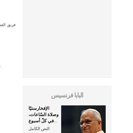
فريق القس
البابا فرنسيس
الإفخارستيّا
وصلاة السّاعات،
في كلّ أسبوع
وكلّ يوم، هما
النص الكامل