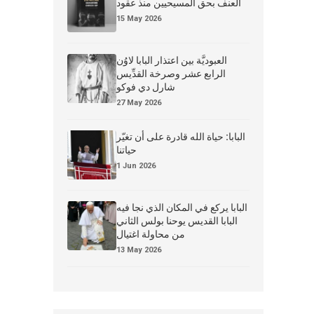
العنف بحق المسيحيين منذ عقود
15 May 2026
العبوديَّة بين اعتذار البابا لاوُن
الرابع عشر وصرخة القدِّيس
شارل دي فوكو
27 May 2026
البابا: حياة الله قادرة على أن تغيّر
حياتنا
1 Jun 2026
البابا يركع في المكان الذي نجا فيه
البابا القديس يوحنا بولس الثاني
من محاولة اغتيال
13 May 2026