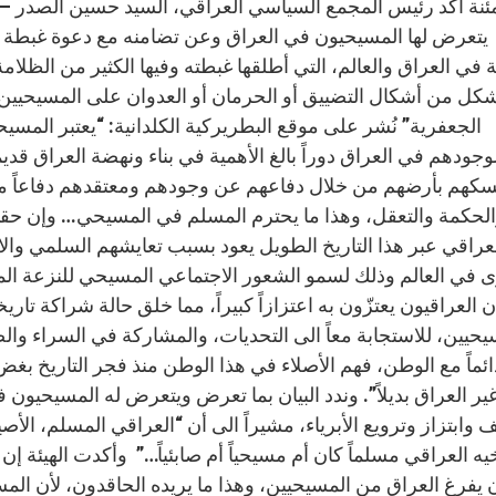
نة أكد رئيس المجمع السياسي العراقي، السيد حسين الصدر – في
يتعرض لها المسيحيون في العراق وعن تضامنه مع دعوة غبطة ال
ية في العراق والعالم، التي أطلقها غبطته وفيها الكثير من الظلا
كل من أشكال التضييق أو الحرمان أو العدوان على المسيحيين في
الجعفرية” نُشر على موقع البطريركية الكلدانية: “يعتبر المسي
وجودهم في العراق دوراً بالغ الأهمية في بناء ونهضة العراق قديما
كهم بأرضهم من خلال دفاعهم عن وجودهم ومعتقدهم دفاعاً مستم
لحكمة والتعقل، وهذا ما يحترم المسلم في المسيحي… وإن حقيق
عراقي عبر هذا التاريخ الطويل يعود بسبب تعايشهم السلمي وال
 في العالم وذلك لسمو الشعور الاجتماعي المسيحي للنزعة الم
ن العراقيون يعتزّون به اعتزازاً كبيراً، مما خلق حالة شراكة ت
حيين، للاستجابة معاً الى التحديات، والمشاركة في السراء والضراء
دائماً مع الوطن، فهم الأصلاء في هذا الوطن منذ فجر التاريخ بغ
ير العراق بديلاً”. وندد البيان بما تعرض ويتعرض له المسيحيو
ابتزاز وترويع الأبرياء، مشيراً الى أن “العراقي المسلم، الأص
يه العراقي مسلماً كان أم مسيحياً أم صابئياً…” وأكدت الهيئة
 يفرغ العراق من المسيحيين، وهذا ما يريده الحاقدون، لأن الم