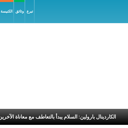
تبرع
وثائق
الكنيسة و
لرسوليّة
الكاردينال بارولين: السلام يبدأ بالتعاطف مع م