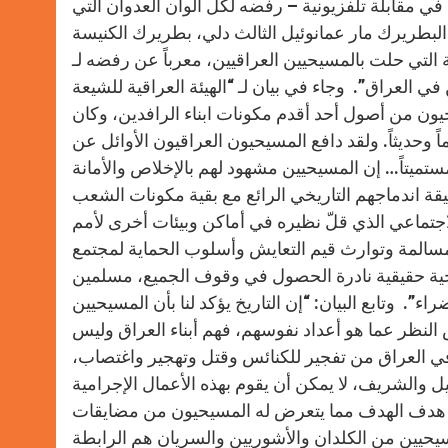
 مقابلة تلفزيونية – رفضه لكل ألوان العدوان التي
بطريرك مار عمانوئيل الثالث دلي، بطريرك الكنيسة
مة التي حلت بالمسيحيين العراقيين، معرباً عن رفضه لـ
 العراق”. وجاء في بيان لـ “الهيئة العراقية للشيعة
حيون من أصول أحد أقدم مكونات ابناء الرافدين، وكان
ً وحديثاً. ولقد دافع المسيحيون العراقيون الأوائل عن
يتاً… إن المسيحيين مشهود لهم بالإخلاص والأمانة
ة اندماجهم التاريخي الرائع مع بقية مكونات الشعب
اجتماعي الذي قلّ نظيره في أماكن وبيئات أخرى لأمم
سالمة وتوارث قيم التعايش وأسلوب الحماية لمجتمع
اريخية حقيقية نادرة الحصول في وقوف الجميع، مسلمين
”. وتابع البيان: “إن التاريخ يؤكد لنا بأن المسيحيين
ض النظر عما هو أعداد نفوسهم، فهم أبناء العراق وليس
ن في العراق من تفجير للكنائس وقتل وتهجير واغتصاب،
يل والشريف، لا يمكن أن يقوم بهذه الأعمال الإجرامية
 إن هدف الهدف مما يتعرض له المسيحيون من مضايقات
سيحيين من الكلدان والأشوريين والسريان هم الرابطة