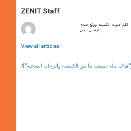
s
e
b
t
e
A
n
o
e
p
g
o
r
ZENIT Staff
p
e
k
r
صل لكم صوت الكنيسة ووقع صدى
الإنجيل الحي.
View all articles
"هناك صلة طبيعية ما بين الكنيسة والرعاية الصحية"