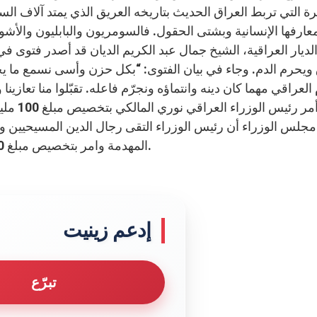
ة التي تربط العراق الحديث بتاريخه العريق الذي يمتد آلاف الس
عارفها الإنسانية وبشتى الحقول. فالسومريون والبابليون والأشور
 ويحرم الدم. وجاء في بيان الفتوى: “بكل حزن وأسى نسمع ما يح
 العراقي مهما كان دينه وانتماؤه ونجرّم فاعله. تقبّلوا منا تعازي
فقد “أم
جلس الوزراء أن رئيس الوزراء التقى رجال الدين المسيحيين وا
المهدمة وامر بتخصيص مبلغ 100 مليون دينار لترميم وصيانة دور العبادة الخاصة بهم.
إدعم زينيت
تبرّع