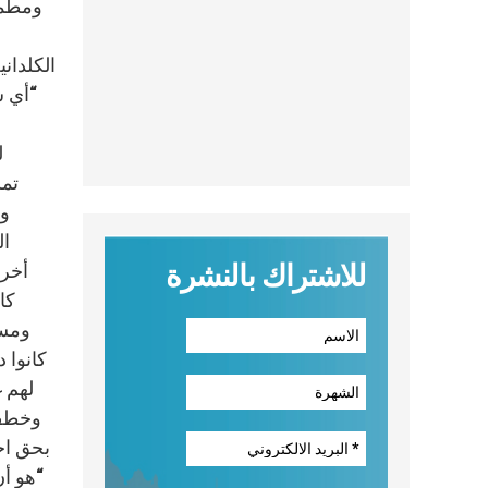
ومطمئ
الكلدان
“أي ش
ل
تمس
وا
ال
للاشتراك بالنشرة
أخرى
كا
ومسي
كانوا 
لهم غ
وخطف و
بحق اخ
“هو أن