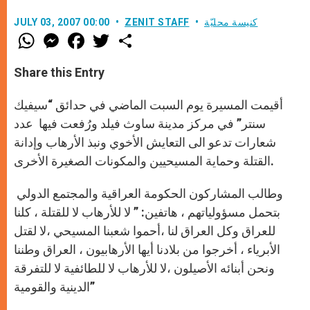
كنيسة محليّة
ZENIT STAFF
JULY 03, 2007 00:00
W
M
F
T
S
h
e
a
w
h
a
s
c
i
a
t
s
e
t
r
Share this Entry
s
e
b
t
e
A
n
o
e
p
g
o
r
أقيمت المسيرة يوم السبت الماضي في حدائق “سيفيك
p
e
k
r
سنتر” في مركز مدينة ساوث فيلد ورُفعت فيها عدد
شعارات تدعو الى التعايش الأخوي ونبذ الأرهاب وإدانة
القتلة وحماية المسيحيين والمكونات الصغيرة الأخرى.
وطالب المشاركون الحكومة العراقية والمجتمع الدولي
بتحمل مسؤولياتهم ، هاتفين: ” لا للأرهاب لا للقتلة ، كلنا
للعراق وكل العراق لنا ،أحموا شعبنا المسيحي ،لا لقتل
الأبرياء ، أخرجوا من بلادنا أيها الأرهابيون ، العراق وطننا
ونحن أبنائه الأصيلون ،لا للأرهاب لا للطائفية لا للتفرقة
الدينية والقومية”