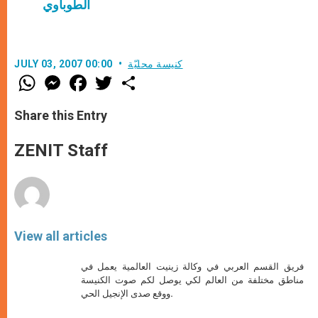
الطوباوي
كنيسة محليّة
JULY 03, 2007 00:00
W
M
F
T
S
h
e
a
w
h
a
s
c
i
a
t
s
e
t
r
Share this Entry
s
e
b
t
e
A
n
o
e
p
g
o
r
ZENIT Staff
p
e
k
r
View all articles
فريق القسم العربي في وكالة زينيت العالمية يعمل في
مناطق مختلفة من العالم لكي يوصل لكم صوت الكنيسة
ووقع صدى الإنجيل الحي.