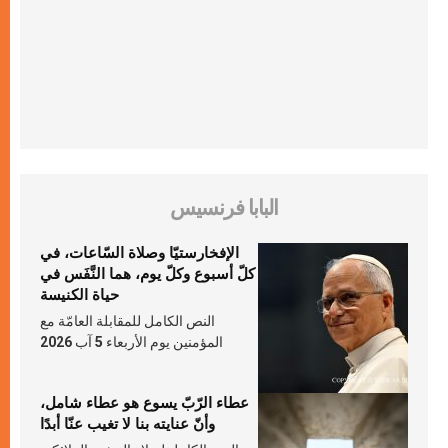
البابا فرنسيس
الإفخارستيّا وصلاة السّاعات، في
كلّ أسبوع وكلّ يوم، هما النَّفَس في
حياة الكنيسة
النص الكامل للمقابلة العامّة مع
المؤمنين يوم الأربعاء 5 آب 2026
عطاء الرّبّ يسوع هو عطاء شامل،
وأنّ عنايته بنا لا تغيب عنّا أبدًا