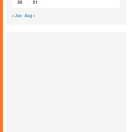
30
31
« Jun
Aug »