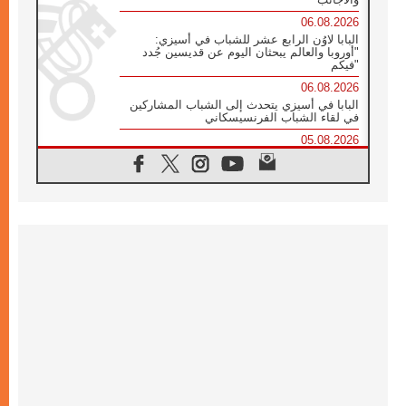
06.08.2026
البابا لاوُن الرابع عشر للشباب في أسيزي:
"أوروبا والعالم يبحثان اليوم عن قديسين جُدد
فيكم"
06.08.2026
البابا في أسيزي يتحدث إلى الشباب المشاركين
في لقاء الشباب الفرنسيسكاني
05.08.2026
في مقابلته العامة مع المؤمنين البابا لاوُن الرابع
عشر يواصل الحديث عن الدستور في الليتورجيا
المقدسة مسلطا الضوء على صلاة الكنيسة
05.08.2026
البابا لاوُن الرابع عشر يزور في تشرين الثاني
٢٠٢٦ أوروغواي والأرجنتين وبيرو
05.08.2026
خمسون عاما على استشهاد الأسقف الأرجنتيني
الطوباوي إنريكي أنجيليلي
05.08.2026
البابا لفرسان كولومبوس: هناك حاجة ماسة إلى
أنبياء تناغم يسعون إلى بناء الجسور
04.08.2026
وفاة الكاردينال جوليو دوارتي لانغا
04.08.2026