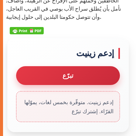
الخاطفين وحملهم على الإفراج عن الرهينة، وأضاف:
نأمل بأن يُطلق سراح الأب بوصي في القريب العاجل،
وأن تتوصل حكومتا البلدين إلى حلول إيجابية.
إدعم زينيت
تبرّع
إدعم زينيت. متوفّرة بخمس لغات، يموّلها
القرّاء. إشترك تبرّع