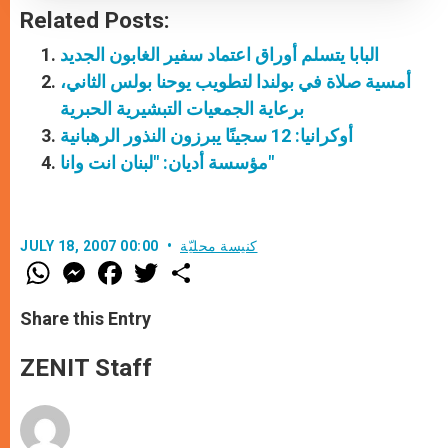
Related Posts:
البابا يتسلم أوراق اعتماد سفير الغابون الجديد
أمسية صلاة في بولندا لتطويب يوحنا بولس الثاني،
برعاية الجمعيات التبشيرية الحبرية
أوكرانيا: 12 سجينًا يبرزون النذور الرهبانية
مؤسسة أديان: "لبنان انت وانا"
كنيسة محليّة
JULY 18, 2007 00:00
W
M
F
T
S
h
e
a
w
h
a
s
c
i
a
t
s
e
t
r
Share this Entry
s
e
b
t
e
A
n
o
e
p
g
o
r
ZENIT Staff
p
e
k
r