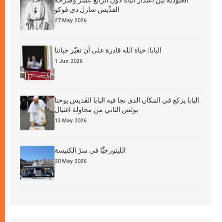
العبوديَّة بين اعتذار البابا لاوُن الرابع عشر وصرخة
القدِّيس شارل دي فوكو
27 May 2026
البابا: حياة الله قادرة على أن تغيّر حياتنا
1 Jun 2026
البابا يركع في المكان الذي نجا فيه البابا القديس يوحنا
بولس الثاني من محاولة اغتيال
13 May 2026
الليتورجيَّا في سرّ الكنيسة
20 May 2026