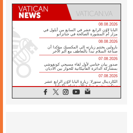
08.08.2026
البابا لاوُن الرابع عشر في السابع من أيلول في
مزار أم المشورة الصالحة في جناتزانو
08.08.2026
بارولين يختتم زيارته إلى المكسيك مؤكدا أن
صناعة السلام تبدأ بالتعاطف مع ألم الآخر
07.08.2026
صدور بيان ختامي لأول لقاء مسيحي كونفوشي
بمشاركة الدائرة الفاتيكانية للحوار بين الأديان
07.08.2026
الكاردينال ستورلا: زيارة البابا لاوُن الرابع عشر
ستكون بشرى سارة للأوروغواي بأكملها
07.08.2026
الفاتيكان يعلن برنامج الزيارة الرسولية للبابا لاوُن
الرابع عشر إلى فرنسا
07.08.2026
في الذكرى الـ ٨١ لحادثة هيروشيما الكنيسة في
اليابان تنظم ١٠ أيام للصلاة على نية السلام
07.08.2026