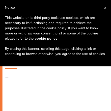
AR
Notice
x
This website or its third party tools use cookies, which are
necessary to its functioning and required to achieve the
purposes illustrated in the cookie policy. If you want to know
الرئيس العام للمعهد الحبري
more or withdraw your consent to all or some of the cookies,
please refer to the
cookie policy
.
للرسالات الخارجية يقول: نأمل بأن
يُفرج عن الأب بوصي في القريب
By closing this banner, scrolling this page, clicking a link or
continuing to browse otherwise, you agree to the use of cookies.
العاجل
–