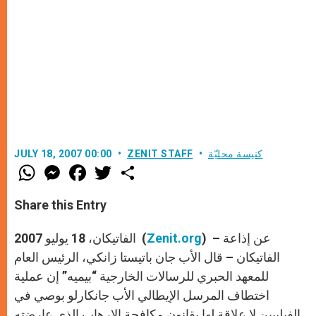
كنيسة محليّة
ZENIT STAFF
JULY 18, 2007 00:00
W
M
F
T
S
h
e
a
w
h
a
s
c
i
a
t
s
e
t
r
Share this Entry
s
e
b
t
e
A
n
o
e
p
g
o
r
) – عن إذاعة
Zenit.org
الفاتيكان، 18 يوليو 2007 (
p
e
k
r
الفاتيكان – قال الأب جان باتيستا زانكي، الرئيس العام
للمعهد الحبري للرسالات الخارجية “بيميه” إن عملية
اختطاف المرسل الإيطالي الأب جانكارلو بوصي في
الفيليبين لا علاقة لها بقانون مكافحة الإرهاب الذي عارضته