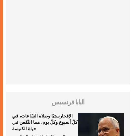
البابا فرنسيس
الإفخارستيّا وصلاة السّاعات، في
كلّ أسبوع وكلّ يوم، هما النَّفَس في
حياة الكنيسة