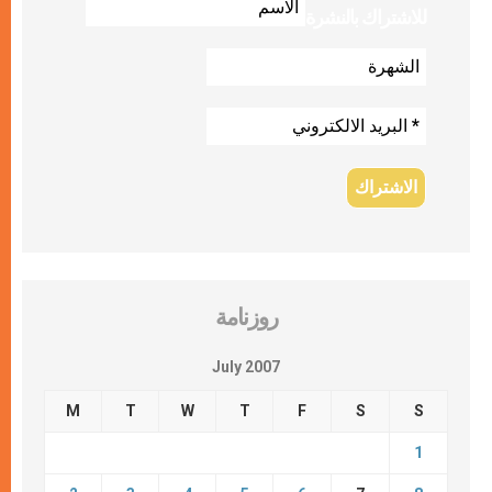
للاشتراك بالنشرة
روزنامة
July 2007
M
T
W
T
F
S
S
1