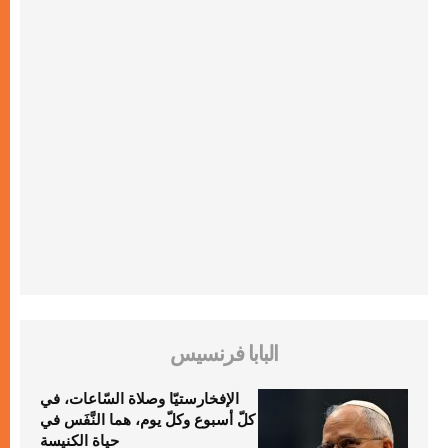
البابا فرنسيس
الإفخارستيّا وصلاة السّاعات، في
كلّ أسبوع وكلّ يوم، هما النَّفَس في
حياة الكنيسة