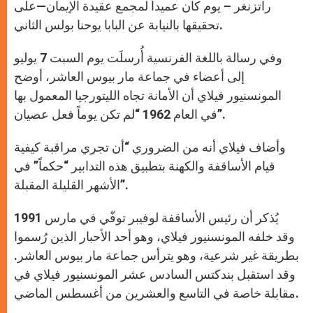
راتزنغر – يوم كان عميداً لمجمع عقيدة الإيمان—على
تحقيقها بالنيابة عن البابا يوحنا بولس الثاني.
وفي رسالة باللغة الفرنسية أُرسلَت يوم السبت 7 يوليو
إلى أعضاء في جماعة مار بيوس العاشر، أوضح
المونسنيور فيلاي أن الأمانة تجاه الليتورجيا المعمول بها
في العام 1962 “لم تكن يوماً فعل عصيان”.
وأضاف فيلاي أنه من الضروري “أن تجري مراقبة كيفية
قيام الأساقفة والكهنة بتطبيق هذه التدابير “حكماً” في
الأشهر القليلة المقبلة”.
يُذكر أن رئيس الأساقفة لوفيبر توفّي في مارس 1991
وقد خلفه المونسنيور فيلاي، وهو أحد الأحبار الذين رُسموا
بطريقة غير شرعية، وهو يترأس جماعة مار بيوس العاشر.
وقد استقبل بندكتس السادس عشر المونسنيور فيلاي في
مقابلة خاصة في التاسع والعشرين من أغسطس الماضي.