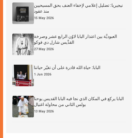
نيجيريا: تضليل إعلامي لإخفاء العنف بحق المسيحيين
منذ عقود
15 May 2026
العبوديَّة بين اعتذار البابا لاوُن الرابع عشر وصرخة
القدِّيس شارل دي فوكو
27 May 2026
البابا: حياة الله قادرة على أن تغيّر حياتنا
1 Jun 2026
البابا يركع في المكان الذي نجا فيه البابا القديس يوحنا
بولس الثاني من محاولة اغتيال
13 May 2026