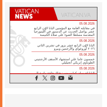
05.08.2026
في مقابلته العامة مع المؤمنين البابا لاوُن الرابع
عشر يواصل الحديث عن الدستور في الليتورجيا
المقدسة مسلطا الضوء على صلاة الكنيسة
05.08.2026
البابا لاوُن الرابع عشر يزور في تشرين الثاني
٢٠٢٦ أوروغواي والأرجنتين وبيرو
05.08.2026
خمسون عاما على استشهاد الأسقف الأرجنتيني
الطوباوي إنريكي أنجيليلي
05.08.2026
البابا لفرسان كولومبوس: هناك حاجة ماسة إلى
أنبياء تناغم يسعون إلى بناء الجسور
04.08.2026
وفاة الكاردينال جوليو دوارتي لانغا
04.08.2026
عميد دائرة الحوار بين الأديان يفتتح في سيول
أول لقاء مسيحي كونفوشي
04.08.2026