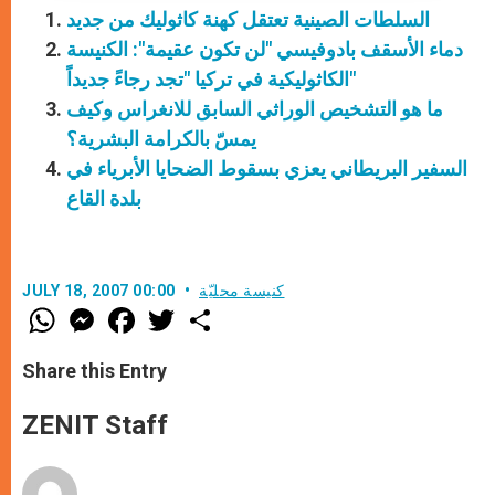
السلطات الصينية تعتقل كهنة كاثوليك من جديد
دماء الأسقف بادوفيسي "لن تكون عقيمة": الكنيسة
الكاثوليكية في تركيا "تجد رجاءً جديداً"
ما هو التشخيص الوراثي السابق للانغراس وكيف
يمسّ بالكرامة البشرية؟
السفير البريطاني يعزي بسقوط الضحايا الأبرياء في
بلدة القاع
كنيسة محليّة
JULY 18, 2007 00:00
W
M
F
T
S
h
e
a
w
h
a
s
c
i
a
t
s
e
t
r
Share this Entry
s
e
b
t
e
A
n
o
e
p
g
o
r
ZENIT Staff
p
e
k
r