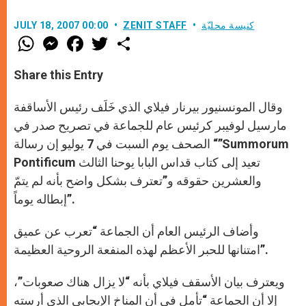
كنيسة محليّة
ZENIT STAFF
JULY 18, 2007 00:00
W
M
F
T
S
h
e
a
w
h
a
s
c
i
a
t
s
e
t
r
Share this Entry
s
e
b
t
e
A
n
o
e
p
g
o
r
وقال المونسنيور بيرنار فيلاي الذي خَلَف رئيس الأساقفة
p
e
k
r
مارسيل لوفيبر كرئيس عام للجماعة في تصريح صدر في
الصحف يوم السبت في 7 يوليو إن رسالة “”Summorum
Pontificum تعيد إلى كتاب قداس البابا يوحنا الثالث
والعشرين حقوقه و”تعترف بشكل واضح بأنه لم يتمّ
إبطاله يوماً”.
وأضاف الرئيس العام أن الجماعة “تعرب عن عميق
امتنانها للحبر الأعظم لهذه المنفعة الروحية العظيمة”.
ويعترف بيان الأسقف فيلاي بأنه “لا يزال هناك صعوبات”،
إلا أن الجماعة “تأمل في أن المناخ الإيجابي الذي أرسته