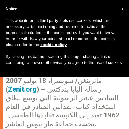
AR
Notice
x
This website or its third party tools use cookies, which are
necessary to its functioning and required to achieve the
purposes illustrated in the cookie policy. If you want to know
خليفة لوفيبر يشكر البابا ويقول إن
more or withdraw your consent to all or some of the cookies,
please refer to the
cookie policy
.
رسالة قداسته تعيد التقليد إلى
الكنيسة
By closing this banner, scrolling this page, clicking a link or
continuing to browse otherwise, you agree to the use of cookies.
مانزينغن/ سويسرا، 18 يوليو 2007
) – رسالة البابا بندكتس
Zenit.org
(
السادس عشر الرسولية التي توسع نطاق
استخدام كتاب القداس الصادر في العام
1962 تعيد إلى الكنيسة تقليدها الطقسي،
بحسب جماعة مار بيوس العاشر.