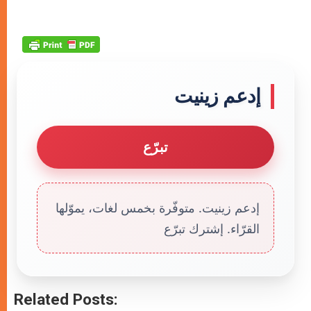
إدعم زينيت
تبرّع
إدعم زينيت. متوفّرة بخمس لغات، يموّلها
القرّاء. إشترك تبرّع
Related Posts: