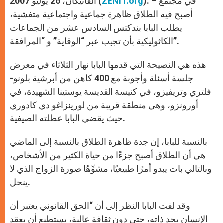
). – في مجتمع
ZENIT.org
الفاتيكان، 26 يوليو 2007 (
p
e
k
r
أصبح فيه الطلاق ظاهرة جماعية واجتماعية متفشية،
يطلب البابا بندكتس السادس عشر من الجماعات
الكاثوليكية بأن تجيب عبر “الوقاية” و “المرافقة”.
هذه هي النصيحة التي قدمها البابا نهار الثلاثاء في معرض
جلسة أسئلة وأجوبة مع 400 كاهن من أبرشية بلونو-
فلتري وتريفيزو، في كنيسة القديسة يوستينا الشهيدة، في
أورونزو، وهي منطقة قريبة من لورينزاغو دي كادوري
حيث يقضي البابا عطلته الصيفية.
بالنسبة للبابا، إن جدة ظاهرة الطلاق بالنسبة إلى الماضي
هي أن الطلاق أصبح جزءًا من حياة الكثير من الأشخاص،
وبالتالي بات يبدو أمرًا طبيعيًا، مشوِّهًا صورة الزواج الذي لا
ينحل.
وقد لفت البابا النظر إلى أن “الحق القانوني يعتبر أن
الإنسان بحد ذاته، حتى دون ثقافة عالية، يستطيع أن يعقد