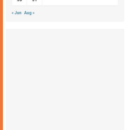
« Jun
Aug »