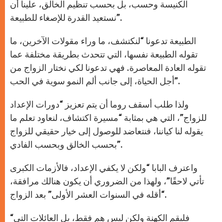
الكنيسة وحسب، بل بحسب تنظيم الخالق، علينا أن
نستعيد القدرة للإصغاء للطبيعة”.
الطبيعة تدعونا “لنكتشف، ما وراء مقولات الآخرين، ما
تقوله الطبيعة نفسها، التي تتحدث بطريقة مختلفة عما
تقوله العادة المعاصرة. فهي تدعونا لكي نختار الزواج من
أجل الحياة، إلى جانب ألم النمو سوية في الحب”.
ولذا طلب أسقف روما أن يتم تعزيز “دورات الإعداد
للزواج”، التي هي بمثابة “مسيرة اكتشاف، لنعاود تعلم ما
يقوله لنا كياننا، فنتعاضد للوصول إلى خيار حقيقي للزواج
بحسب الخالق وبحسب الفادي”.
واعترف البابا “ولكن لا يكفي الإعداد، فالأزمات الكبرى
تأتي لاحقًا”، ولهذا من الضروري أن يكون هنالك مرافقة،
“أقله في السنوات العشر الأولى” بعد الزواج.
“فليقم الكهنة ولكن ليس هم فقط، بل العائلات التي