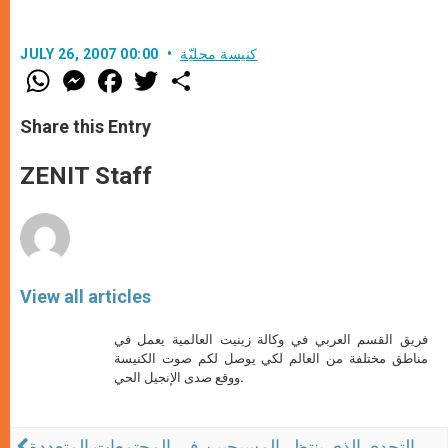
كنيسة محليّة
JULY 26, 2007 00:00
W
M
F
T
S
h
e
a
w
h
a
s
c
i
a
t
s
e
t
r
Share this Entry
s
e
b
t
e
A
n
o
e
p
g
o
r
ZENIT Staff
p
e
k
r
View all articles
فريق القسم العربي في وكالة زينيت العالمية يعمل في
مناطق مختلفة من العالم لكي يوصل لكم صوت الكنيسة
ووقع صدى الإنجيل الحي.
التحدي الذي ينتظر المسيحيين في المجتمعات المتعددة