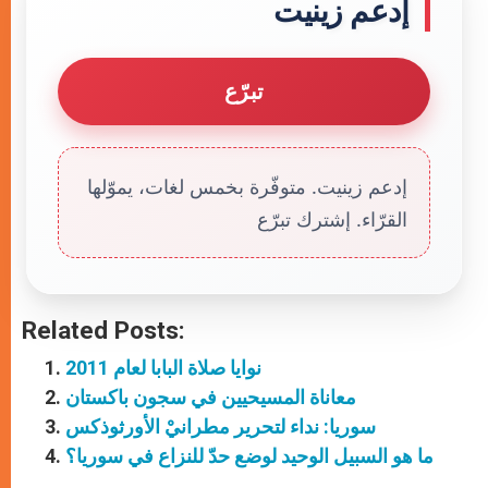
إدعم زينيت
تبرّع
إدعم زينيت. متوفّرة بخمس لغات، يموّلها
القرّاء. إشترك تبرّع
Related Posts:
نوايا صلاة البابا لعام 2011
معاناة المسيحيين في سجون باكستان
سوريا: نداء لتحرير مطرانيْ الأورثوذكس
ما هو السبيل الوحيد لوضع حدّ للنزاع في سوريا؟