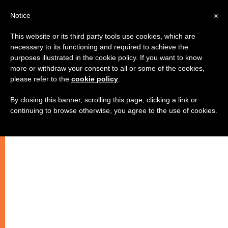
AR
Notice
x
This website or its third party tools use cookies, which are
necessary to its functioning and required to achieve the
purposes illustrated in the cookie policy. If you want to know
أمام انتشار ظاهرة الطلاق، البابا
more or withdraw your consent to all or some of the cookies,
please refer to the
cookie policy
.
يقترح الوقاية والمرافقة
By closing this banner, scrolling this page, clicking a link or
continuing to browse otherwise, you agree to the use of cookies.
جواب على سؤال كاهن