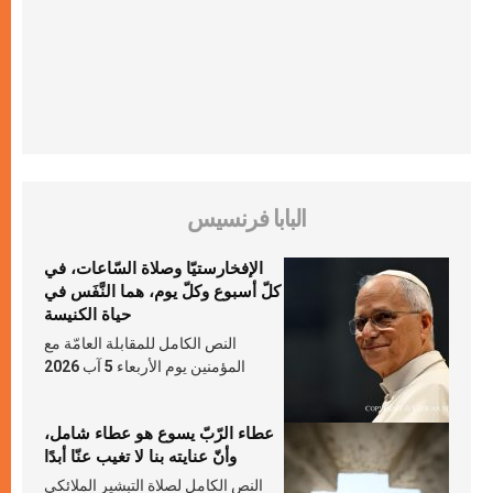
البابا فرنسيس
الإفخارستيّا وصلاة السّاعات، في
كلّ أسبوع وكلّ يوم، هما النَّفَس في
حياة الكنيسة
النص الكامل للمقابلة العامّة مع
المؤمنين يوم الأربعاء 5 آب 2026
عطاء الرّبّ يسوع هو عطاء شامل،
وأنّ عنايته بنا لا تغيب عنّا أبدًا
النص الكامل لصلاة التبشير الملائكي