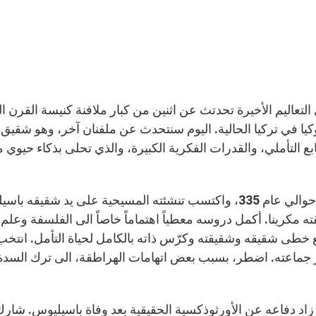
التعاليم الأخيرة تحدتث عن اثنين من كبار ملافنة كنيسة القر
وكيا في تركيا الحالية. اليوم سنتحدث عن ملفنان آخر، وهو شق
بع التأملي، والقدرات الفكرية الكبيرة، والذي تحلى بذكاء حيو
ولد حوالي عام 335، واكتسب تنشئته المسيحية على يد شق
ه مكرينا. أكمل دروسه معطياً اهتماماً خاصاً الى الفلسفة وعلم ا
ع خطى شقيقه وشقيقته وكرّس ذاته بالكامل لحياة التأمل. انتخب ف
 جماعته. اضطر، بسبب بعض اتهامات الهراطقة، الى ترك السدة ال
زاد دفاعه عن الأورثوذكسية الحقيقية بعد وفاة باسيليوس. شا