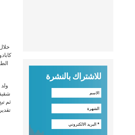
خلال 
كاباد
الطا
للاشتراك بالنشرة
شقيقت
ثم تب
تقدير