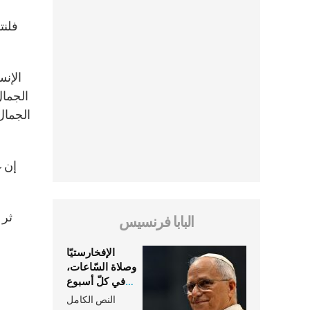
فلنت
الإنس
الجمال
الجمال
إن غ
ثر 
البابا فرنسيس
الإفخارستيّا
وصلاة السّاعات،
في كلّ أسبوع
وكلّ يوم، هما
النص الكامل