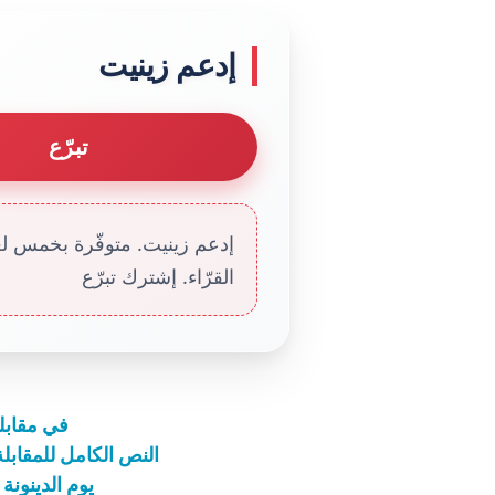
إدعم زينيت
تبرّع
إدعم زينيت. متوفّرة بخمس لغا
القرّاء. إشترك تبرّع
في مقابلت
النص الكامل للمقابلة العامة 
يوم الدينونة