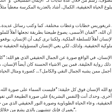
تصوف، رسم من خلال عدة كتابات كـ “الإيمان المسيحي” و “ال
بلوغ الحياة الحقيقية، الكمال. أشاد بالعذرية المكرسة معطياً مثلاً
 غريغوريس خطابات وعظات مختلفة، كما وكتب رسائل عديدة. ف
أن الله، “الفنان الأسمى، يصوغ طبيعتنا بطريقة تجعلها أهلاً ل
لإنسان أهلاً للسلطة الملكية. ولكننا نرى كيف أن الإنسان، بوق
الإنسان، في الواقع صورة عن الجمال الحقيقي الذي هو الله: “ك
لك رواية الخليقة. فمن بين الاشياء الحسنة كان أيضاً الإنسان،
مل ممن يشبه الجمال النقي والكامل؟… كصورة ومثال الحياة الأب
ع الله الإنسان فوق كل خليقة: “فليست السماء على صورة الله، ول
أخرى. وحدك أنت (النفس البشرية) على صورة الطبيعة التي تفو
لحقيقية، وعاء الحياة الطوباوية وصورة النور الحقيقي الذي من خ
يغمرك فإنك تتشبهين بالذي يشع من خلالك. فلا شيء في الوجود يوازي العظمة التي أعطيت لك”.