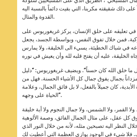
كمال المسيحي”، الطريق الذي على المسيحيين سلوكه
 على ذلك شقيقته مكرينا، التي بقيت دائماً بالنسبة اليه
القدوة والمثال.
ي تعليقه على خلق الإنسان، يركز غريغوريوس على
لملوكية. فمن خلال تفوق النفس، وبواسطة الجسد، يجعل
عوعه في شباك الخطيئة، يسيء الى الخليقة، ولا يمارس
ل ما خلق الله كان حسناً”. ويضيف غريغوريوس: “دليل
 مزداناً بجمال يفوق جمال كل الأشياء الحسنة. فهل من
دية، كان جميلاً بالفعل، لا بل فائق الجمال، وعلامة
الحياة على وجهه”.
ا القمر، ولا الشمس، ولا جمال النجوم ولا أية خليقة
ق كل عقل، على مثال الجمال الفائق، وصمة الألوهية
لال النظر اليه تصبحين مثله، لأنه من خلال النور الذي