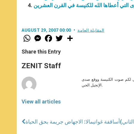
برى التي أعطاها الله للكنيسة في القرن العشرين
المقابلة العامة
AUGUST 29, 2007 00:00
W
M
F
T
S
h
e
a
w
h
a
s
c
i
a
t
s
e
t
r
Share this Entry
s
e
b
t
e
A
n
o
e
p
g
o
r
ZENIT Staff
p
e
k
r
صل لكم صوت الكنيسة ووقع صدى
الإنجيل الحي.
View all articles
لثاني)
أساقفة غواتيمالا: الاجهاض جريمة بحق الحياة