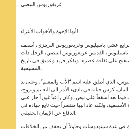
غريغوريوس النيصي
أيها الإخوة والأخوات الأعزاء!
ن الرابع عشر، باسيليوس وغريغوريوس النزينزي، أسقف
يق باسيليوس، القديس غريغوريوس النيصي، الرجل ذات
ي منفتح على ثقافة عصره، وبفكر فريد وعميق في تاريخ
المسيحية.
يقه باسيليوس، الذي أطلق عليه اسم “الأب والمعلم”، وعلى يد
لبيان. كرس حياته في بادىء الأمر الى التعليم وتزوج.
يما بعد أسقفاً على نيص، وكان راعياً غيوراً حاز على
أسقفية، ولكنه عاد اليها منتصراً حيث تابع جهاده في
الدفاع عن الإيمان الحقيقي.
رك في عدة سينودوسات وحاولاً أن يخفف من الخلافات