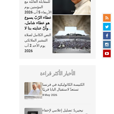
النَّفَس في حياة
للمقابلة العامّة مع
الكنيسة
المؤمنين يوم
الأربعاء 5 آب 2026
عطاء الرّبّ يسوع
هو عطاء شامل،
وأنّ عنايته بنا لا
تغيب عنّا أبدًا
النص الكامل لصلاة
التبشير الملائكي
يوم الأحد 2 آب
2026
الأخبار الأكثر قراءة
الكنيسة الكاثوليكية في فرنسا
تستعدّ لاستقبال البابا قريبًا
8 May 2026
نيجيريا: تضليل إعلامي لإخفاء