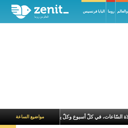
العالم
روما
البابا فرنسيس
فخارستيّا وصلاة السّاعات، في كلّ أسبوع وكلّ يوم، هما النَّفَس 
مواضيع الساعة