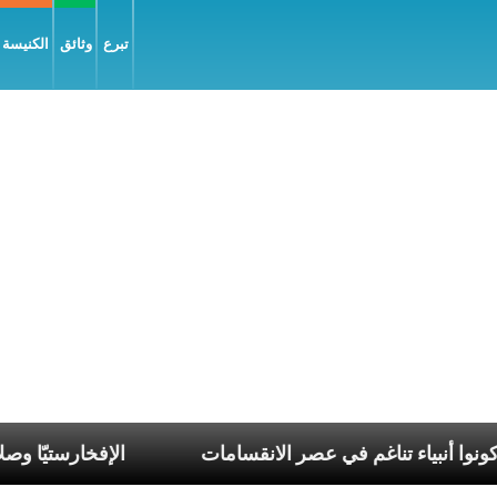
تبرع
وثائق
الكنيسة و
ن كولومبوس: كونوا أنبياء تناغم في عصر الانقسامات
الإ