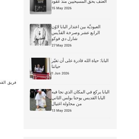
العنف بحق المسيحيين منذ عقود
15 May 2026
العبوديَّة بين اعتذار البابا لاوُن
الرابع عشر وصرخة القدِّيس
شارل دي فوكو
27 May 2026
البابا: حياة الله قادرة على أن تغيّر
حياتنا
1 Jun 2026
فريق القس
البابا يركع في المكان الذي نجا فيه
البابا القديس يوحنا بولس الثاني
من محاولة اغتيال
13 May 2026