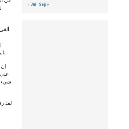
في ال
« Jul
Sep »
ل
ألقى
ا
الملوكية الحقيقية. ولذلك، لكي يعي الإنسان المسؤولية الحقيقية تجاه الخليقة، عليه أن يفتح قلبه لله وأن يعيش في نوره.
إن 
على ذ
شيء أج
لقد رف
ا