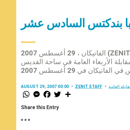
لبابا بندكتس السادس عشر
الفاتيكان ، 29 أغسطس 2007 (ZENIT.org). – ننشر في ما يلي النص الكامل للتعليم الذي
قابلة الأربعاء العامة في ساحة القديس
الفاتيكان في 29 أغسطس 2007
قابلة العامة
ZENIT STAFF
AUGUST 29, 2007 00:00
W
M
F
T
S
h
e
a
w
h
a
s
c
i
a
t
s
e
t
r
Share this Entry
s
e
b
t
e
A
n
o
e
p
g
o
r
* * *
p
e
k
r