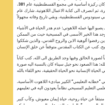
والتناقضات بين الكنائس. شارك بفعالية في إعادة تنظيم الكنيسة، وكان ركيزة أساسية في مجمع القسطنطينية عام 381،
ة، ثم انصرف الى كتابة الاعمال اللاهوتية. شارك عام
و اليها عمله اللاهوتي: عدم هدر الحياة في الأشياء
ي. وجد هذا الخير الأسمى في المسيحية حيث من الممكن
لذين رفضوا ألوهية الابن والروح القدس، والذين شككوا
ً لصورة الخالق وفيها وجد الطريق الى الله. كتب كتاباً
 هذا الصعود نحو جبل سيناء كان بالنسبة اليه صورة
“خطابه التعليمي” الكبير مبادىء اللاهوت الأساسية.
 منبثقاً عن حياة روحية، حياة إيمان معيوش. وكأب كبير