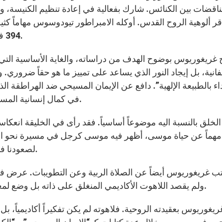
قر ألوهية الروح القدس. أوكله الامبراطور تيودوسوس مهاماً كثير
394 في سينودوس القسطنطينية، وبقي تاريخ وفاته مجهولاً.
غريغوريوس بوضوح الهدف من دراساته، والغاية الأساسية التي يصب
فانية، بل إيجاد النور الذي يساعد على تمييز ما هو حقاً ضرور
داء بالطبيعة الإلهية”. دافع عن الإيمان المسيحي ضد الهراطقة ا
في كمال إنسانية المسيح. كتب عن الكتاب المقدس متوقفاً عن خلق الإنسان.
لخلق بالنسبة اليه موضوعاً أساسياً. فقد رأى في الخليقة انعكاسا
مهماً عن حياة موسى، أظهر فيه موسى كرجل في مسيرة نحو الله:
لصعودنا في الحياة الإنسانية نحو الحياة الحقيقية، نحو اللقاء بالله.
ب غريغوريوس أيضاً عن الصلاة الربية وعن التطويبات. عرض في 
ولم يقصد اللاهوت الأكاديمي المنغلق على ذاته بل وضع لمعلمي التعليم المسيحي نظاماً يعودون اليه في تعليمهم.
ريغوريوس بعقيدته الروحية. فلاهوته لم يكن تفكيراً أكاديمياً، بل