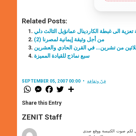
Related Posts:
تعزية الى غبطة الكاردينال عمانؤيل الثالث دلي
من أجل وثيقة إيمانية لمصرنا (2)
لاثين من تشرين… في القرن الحادي والعشرين
سبع نماذج للقيادة المميزة
فنّ وثقافة
SEPTEMBER 05, 2007 00:00
W
M
F
T
S
h
e
a
w
h
a
s
c
i
a
t
s
e
t
r
Share this Entry
s
e
b
t
e
A
n
o
e
p
g
o
r
ZENIT Staff
p
e
k
r
صل لكم صوت الكنيسة ووقع صدى