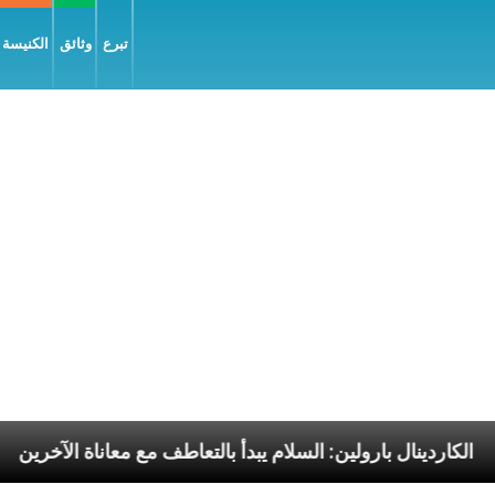
تبرع
وثائق
الكنيسة و
ليّة
الكاردينال بارولين: السلام يبدأ بالتعاطف مع معانا