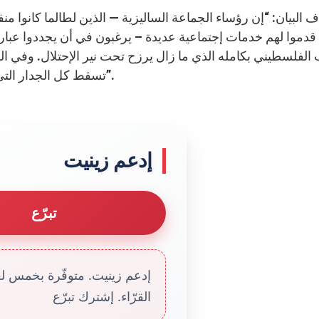
 البيان: “إن رؤساء الجماعة الساليزية — الذين لطالما كانوا منفت
قدموا لهم خدمات إجتماعية عديدة – يرغبون في أن يجددوا عبار
الفلسطيني بكامله الذي ما زال يرزح تحت نير الإحتلال. وفي الو
تسقط كل الجدار التي تفصل بين الشعوب، كيما يحلّ السلام في المستقبل”.
إدعم زينيت
تبرّع
إدعم زينيت. متوفّرة بخمس لغا
القرّاء. إشترك تبرّع