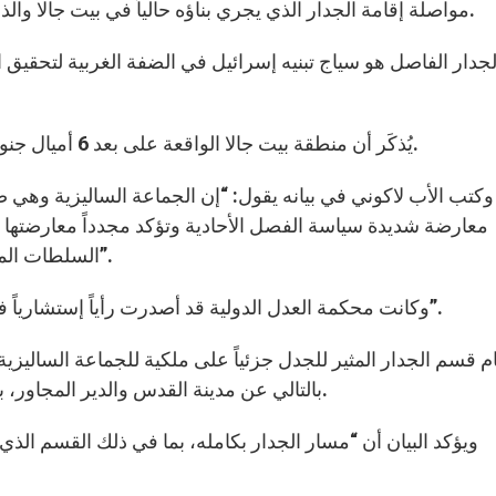
مواصلة إقامة الجدار الذي يجري بناؤه حالياً في بيت جالا والذي سيُبنى جزء منه على أراضٍ تابعة للجماعة الساليزية.
لجدار الفاصل هو سياج تبنيه إسرائيل في الضفة الغربية لتحقيق ا
يُذكَر أن منطقة بيت جالا الواقعة على بعد 6 أميال جنوب مدينة القدس هي جزء من منطقة بيت لحم الكبرى.
وكتب الأب لاكوني في بيانه يقول: “إن الجماعة الساليزية وهي 
معارضة شديدة سياسة الفصل الأحادية وتؤكد مجدداً معارضتها
السلطات المعنية كافة إلى العمل على إعادة إرساء القانون الدولي”.
وكانت محكمة العدل الدولية قد أصدرت رأياً إستشارياً في يوليو 2004 يفيد بأن الجدار “مخالف للقانون الدولي”.
 قسم الجدار المثير للجدل جزئياً على ملكية للجماعة الساليز
بالتالي عن مدينة القدس والدير المجاور، بحسب البيان الصادر عن وكالة أنباء الجماعة الساليزية.
ويؤكد البيان أن “مسار الجدار بكامله، بما في ذلك القسم ال