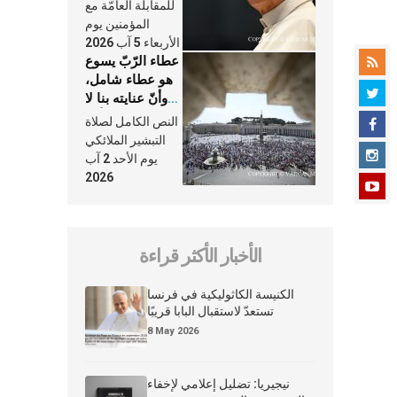
النَّفَس في حياة
للمقابلة العامّة مع
الكنيسة
المؤمنين يوم
الأربعاء 5 آب 2026
عطاء الرّبّ يسوع
هو عطاء شامل،
وأنّ عنايته بنا لا
تغيب عنّا أبدًا
النص الكامل لصلاة
التبشير الملائكي
يوم الأحد 2 آب
2026
الأخبار الأكثر قراءة
الكنيسة الكاثوليكية في فرنسا
تستعدّ لاستقبال البابا قريبًا
8 May 2026
نيجيريا: تضليل إعلامي لإخفاء