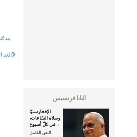
العد ا
البابا فرنسيس
الإفخارستيّا
وصلاة السّاعات،
في كلّ أسبوع
وكلّ يوم، هما
النص الكامل