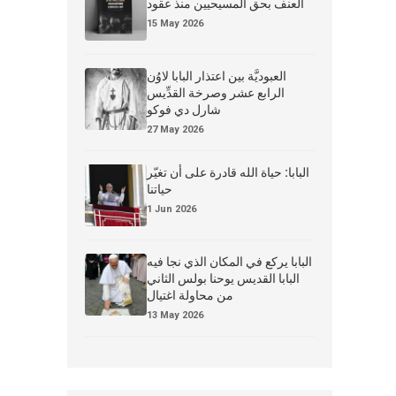
العنف بحق المسيحيين منذ عقود
15 May 2026
العبوديَّة بين اعتذار البابا لاوُن
الرابع عشر وصرخة القدِّيس
شارل دي فوكو
27 May 2026
البابا: حياة الله قادرة على أن تغيّر
حياتنا
1 Jun 2026
البابا يركع في المكان الذي نجا فيه
البابا القديس يوحنا بولس الثاني
من محاولة اغتيال
13 May 2026