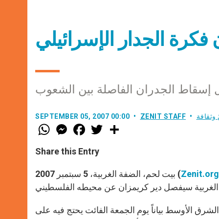
 فكرة الجدار الإسرائيلي
 إسقاط الجدران الفاصلة بين الشعوب
 وثقافة
ZENIT STAFF
SEPTEMBER 05, 2007 00:00
W
M
F
T
S
h
e
a
w
h
a
s
c
i
a
t
s
e
t
r
Share this Entry
s
e
b
t
e
A
n
o
e
p
g
o
r
Zenit.org
بيت لحم، الضفة الغربية، 5 سبتمبر 2007 (
p
e
k
r
لشرق الأوسط بياناً يوم الجمعة الفائت يحتج فيه على