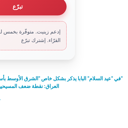
تبرّع
إدعم زينيت. متوفّرة بخمس لغا
القرّاء. إشترك تبرّع
في "عيد السلام" البابا يذكر بشكل خاص "الشرق الأوسط بأسره، وخصوصًا العراق ولبنان والأراضي المقدسة"
العراق: نقطة ضعف المسيحيي
ك