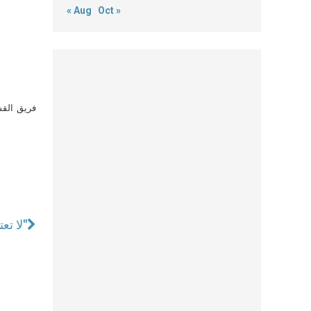
« Aug
Oct »
فريق القس
"لا تعتقدوا بأن كل شيء هو لكم! هنالك قسم يجب أن يكون للفقراء، أصدقاء الله"