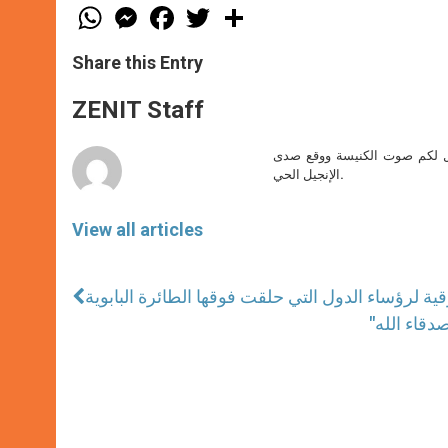
W
M
F
T
S
h
e
a
w
h
a
s
c
i
a
t
s
e
t
r
Share this Entry
s
e
b
t
e
A
n
o
e
p
g
o
r
ZENIT Staff
p
e
k
r
صل لكم صوت الكنيسة ووقع صدى
الإنجيل الحي.
View all articles
قية لرؤساء الدول التي حلقت فوقها الطائرة البابوية