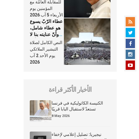
النَّفَس في حياة
للمقابلة العامّة مع
الكنيسة
المؤمنين يوم
الأربعاء 5 آب 2026
عطاء الرّبّ يسوع
هو عطاء شامل،
وأنّ عنايته بنا لا
تغيب عنّا أبدًا
النص الكامل لصلاة
التبشير الملائكي
يوم الأحد 2 آب
2026
الأخبار الأكثر قراءة
الكنيسة الكاثوليكية في فرنسا
تستعدّ لاستقبال البابا قريبًا
8 May 2026
نيجيريا: تضليل إعلامي لإخفاء