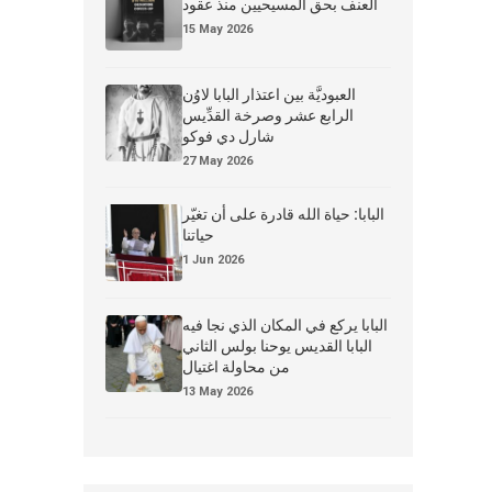
العنف بحق المسيحيين منذ عقود
15 May 2026
العبوديَّة بين اعتذار البابا لاوُن
الرابع عشر وصرخة القدِّيس
شارل دي فوكو
27 May 2026
البابا: حياة الله قادرة على أن تغيّر
حياتنا
1 Jun 2026
البابا يركع في المكان الذي نجا فيه
البابا القديس يوحنا بولس الثاني
من محاولة اغتيال
13 May 2026