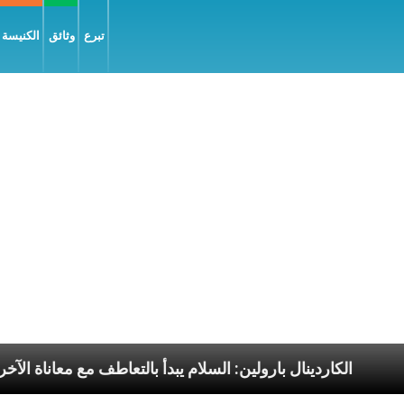
تبرع
وثائق
الكنيسة و
 الرسوليّة
الكاردينال بارولين: السلام يبدأ بالتعاطف مع