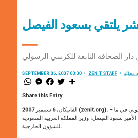
ر يلتقي بسعود الفيصل
 دار الصحافة التابعة للكرسي الرسولي
 محليّة
ZENIT STAFF
SEPTEMBER 06, 2007 00:00
W
M
F
T
S
h
e
a
w
h
a
s
c
i
a
t
s
e
t
r
Share this Entry
s
e
b
t
e
A
n
o
e
p
g
o
r
الفاتيكان، 6 سبتمبر 2007 (zenit.org). – ننشر في ما يلي البيان الصادر عن دار الصحافة التابعة للكرسي الرسولي في ما
p
e
k
لأمير سعود الفيصل، وزير المملكة العربية السعودية
r
للشؤون الخارجية.