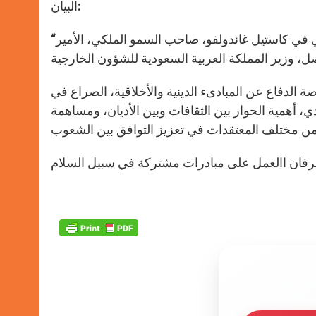
البيان:
“التقى قداسة البابا بندكتس السادس عشر اليوم، في مقره الصيفي في كاستيل غاندولفو، صاحب السمو الملكي، الأمير
 الدفاع عن المبادىء الدينية والأخلاقية، الصراع في
 أهمية الحوار بين الثقافات وبين الأديان، ومساهمة