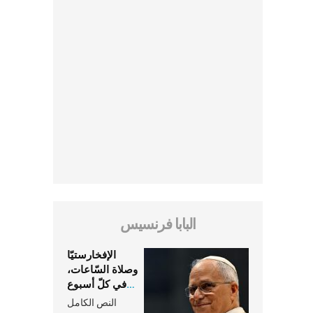
البابا فرنسيس
الإفخارستيّا
وصلاة السّاعات،
في كلّ أسبوع
وكلّ يوم، هما
النص الكامل