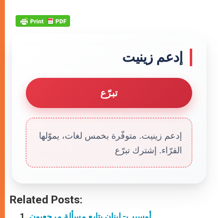
إدعم زينيت
تبرّع
إدعم زينيت. متوفّرة بخمس لغات، يموّلها
القرّاء. إشترك تبرّع
Related Posts:
أوسيب- لبنان يتابع مسألة مرجعيون