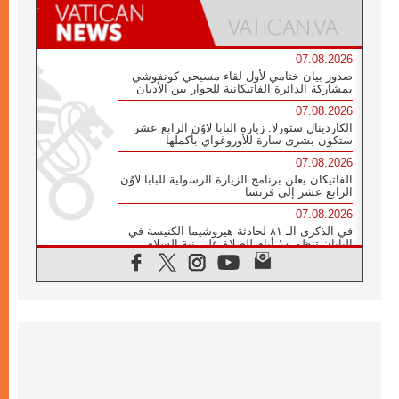
07.08.2026
صدور بيان ختامي لأول لقاء مسيحي كونفوشي
بمشاركة الدائرة الفاتيكانية للحوار بين الأديان
07.08.2026
الكاردينال ستورلا: زيارة البابا لاوُن الرابع عشر
ستكون بشرى سارة للأوروغواي بأكملها
07.08.2026
الفاتيكان يعلن برنامج الزيارة الرسولية للبابا لاوُن
الرابع عشر إلى فرنسا
07.08.2026
في الذكرى الـ ٨١ لحادثة هيروشيما الكنيسة في
اليابان تنظم ١٠ أيام للصلاة على نية السلام
07.08.2026
الكنيسة في الأوروغواي: زيارة البابا ستعزز
الإيمان والرجاء
06.08.2026
الاجتماع الشهري للمطارنة الموارنة
06.08.2026
الكاردينال روسي: زيارة البابا لاوُن إلى الأرجنتين
هي تكريم للبابا فرنسيس