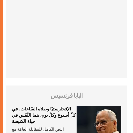
البابا فرنسيس
الإفخارستيّا وصلاة السّاعات، في
كلّ أسبوع وكلّ يوم، هما النَّفَس في
حياة الكنيسة
النص الكامل للمقابلة العامّة مع