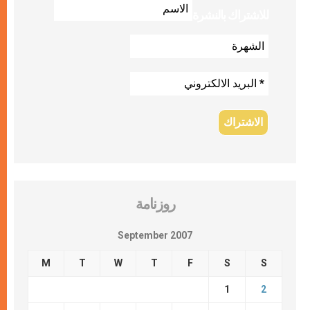
للاشتراك بالنشرة
روزنامة
September 2007
M
T
W
T
F
S
S
1
2