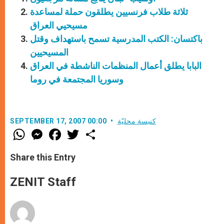
ثلاثة طلاب فرنسيين يطلقون حملة لمساعدة
مسيحيي العراق
باكتسان: الكتب المدرسية تسمح باستهداف وقتل
المسيحيين
البابا يطلق أعمال المنظمات الناشطة في العراق
وسوريا المجتمعة في روما
كنيسة محليّة
SEPTEMBER 17, 2007 00:00
W
M
F
T
S
h
e
a
w
h
a
s
c
i
a
t
s
e
t
r
Share this Entry
s
e
b
t
e
A
n
o
e
p
g
o
r
ZENIT Staff
p
e
k
r