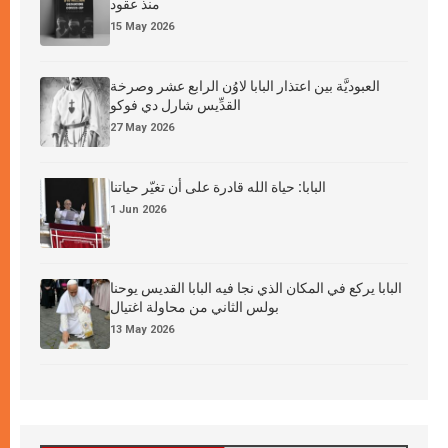
منذ عقود
15 May 2026
العبوديَّة بين اعتذار البابا لاوُن الرابع عشر وصرخة
القدِّيس شارل دي فوكو
27 May 2026
البابا: حياة الله قادرة على أن تغيّر حياتنا
1 Jun 2026
البابا يركع في المكان الذي نجا فيه البابا القديس يوحنا
بولس الثاني من محاولة اغتيال
13 May 2026