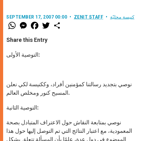
كنيسة محليّة
ZENIT STAFF
SEPTEMBER 17, 2007 00:00
W
M
F
T
S
h
e
a
w
h
a
s
c
i
a
t
s
e
t
r
Share this Entry
s
e
b
t
e
A
n
o
e
p
g
o
r
التوصية الأولى:
p
e
k
r
نوصي بتجديد رسالتنا كمؤمنين أفراد، وككنيسة لكي نعلن
المسيح كنور ومخلص العالم.
التوصية الثانية:
نوصي بمتابعة النقاش حول الاعتراف المتبادل بصحة
المعمودية، مع اعتبار النتائج التي تم التوصل إليها حول هذا
الموضوع في دول عدة، علمًا بأن المسألة تتعلق بشكل