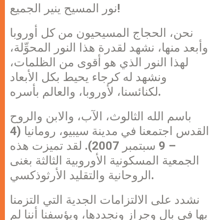
نور المسيح ينير الجميع!
نحن، الحجاج المسيحيون من كل أوروبا
وأبعد منها، نشهد لقدرة هذا النور المحوِّلة،
لهذا النور الذي هو أقوى من الظلمات،
ونشهد له كرجاء يحيط بكل الأبعاد
لكنائسنا، لأوروبا، والعالم بأسره.
باسم الله الثالوث، الآب، والابن والروح
القدس اجتمعنا في مدينة سيبيو، رومانيا (4
– 9 سبتمبر 2007). لقد تميزت هذه
الجمعية المسكونية الأوروبية الثالثة بغنى
الروحانية والتقليد الأرثوذكسي.
نشدد على الالتزامات الجدية التي التزمنا
بها في بال وجراز ونجددها، ويؤسفنا أننا لم