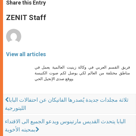
t
s
e
t
r
Share this Entry
s
e
b
t
e
A
n
o
e
p
g
o
r
ZENIT Staff
p
e
k
r
View all articles
فريق القسم العربي في وكالة زينيت العالمية يعمل في
مناطق مختلفة من العالم لكي يوصل لكم صوت الكنيسة
ووقع صدى الإنجيل الحي.
ثلاثة مجلدات جديدة يُصدرها الفاتيكان عن احتفالات البابا
الليتورجية
البابا يتحدث القديس مارتينوس ويدعو الجميع الى الاقتداء
بمحبته الأخوية