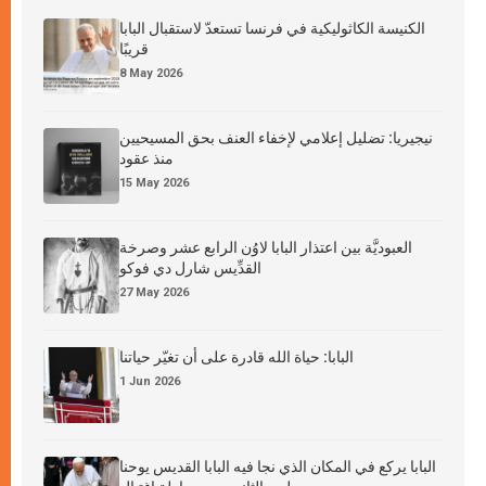
الكنيسة الكاثوليكية في فرنسا تستعدّ لاستقبال البابا
قريبًا
8 May 2026
نيجيريا: تضليل إعلامي لإخفاء العنف بحق المسيحيين
منذ عقود
15 May 2026
العبوديَّة بين اعتذار البابا لاوُن الرابع عشر وصرخة
القدِّيس شارل دي فوكو
27 May 2026
البابا: حياة الله قادرة على أن تغيّر حياتنا
1 Jun 2026
البابا يركع في المكان الذي نجا فيه البابا القديس يوحنا