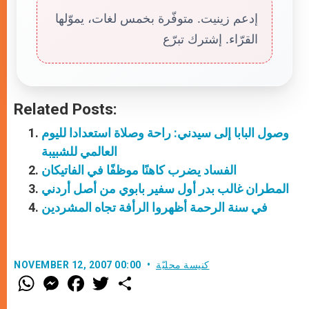
إدعم زينيت. متوفّرة بخمس لغات، يموّلها
القرّاء. إشترك تبرّع
Related Posts:
وصول البابا إلى سيدني: راحة وصلاة استعدادا لليوم
العالمي للشبيبة
الفساد يضرب كاهنًا موظفًا في الفاتيكان
المطران غالب بدر أول سفير بابوي من أصل أردني
في سنة الرحمة أظهروا الرأفة تجاه المشردين
كنيسة محليّة
NOVEMBER 12, 2007 00:00
W
M
F
T
S
h
e
a
w
h
a
s
c
i
a