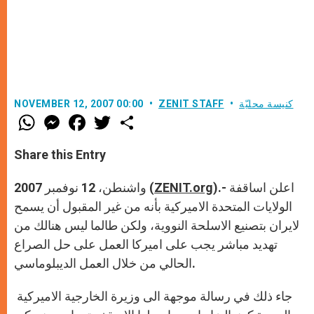
كنيسة محليّة
ZENIT STAFF
NOVEMBER 12, 2007 00:00
W
M
F
T
S
h
e
a
w
h
a
s
c
i
a
t
s
e
t
r
Share this Entry
s
e
b
t
e
A
n
o
e
p
g
o
r
).- اعلن اساقفة
ZENIT.org
واشنطن، 12 نوفمبر 2007 (
p
e
k
r
الولايات المتحدة الاميركية بأنه من غير المقبول أن يسمح
لايران بتصنيع الاسلحة النووية، ولكن طالما ليس هنالك من
تهديد مباشر يجب على اميركا العمل على حل الصراع
الحالي من خلال العمل الديبلوماسي.
جاء ذلك في رسالة موجهة الى وزيرة الخارجية الاميركية