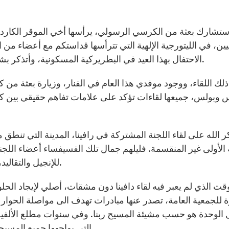
تشارك بعثة من الكرسي الرسولي، يرأسها أخي الموقر الكاردين
ين، في الليتورجية الإلهية التي تترأسها قداستكم مع أعضاء م
الاحتفال بهذا العيد في البطريركية المسكونية، وأتذكر بشكر عميق الاستقبال الحار الذي لقيته في تلك المناسبة.
ذلك اللقاء، ووجود موفدي هذا العام في الفنار، وزيارة بعثة م
وبولس، جميعها لقاءات تؤكد على علامات تفاهم حقيقي بين كني
 الله على لقاء اللجنة المشتركة في رافينا، المدينة التي تنطق مع
ة الأولى غير المنقسمة. فليلهم جمال تلك الفسيفساء أعضاء اللجن
للإنجيل والتقاليد، متنبهة دوماً لإلهامات الروح القدس في الكنيسة اليوم.
قت الذي لم يعبر فيه لقاء دافينا دون مشقات، أصلي لإيجاد الحل
للجمعية العامة، تصدر عنها مبادرات تهدف الى مواصلة الحوار ال
الوحدة هو حسب مشيئة المسيح ربنا. وفي سنوات مطلع الألفية الث
التي يواجهها جميع المسيحيين، والتي علينا الرد عليها بصوت واحد وقناعة واحدة.