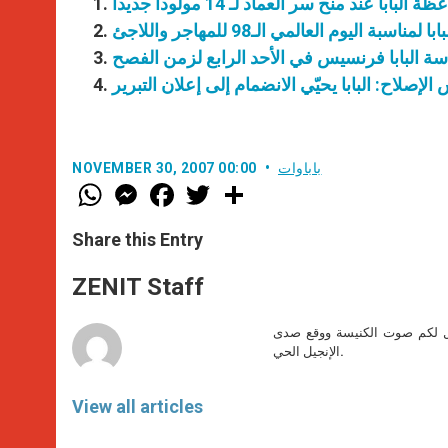
عظة البابا عند منح سر العماد لـ 14 مولوداً جديداً
اسبة اليوم العالمي الـ98 للمهاجر واللاجئ
ة البابا فرنسيس في الأحد الرابع لزمن الفصح
الإصلاح: البابا يحيّي الانضمام إلى إعلان التبرير
باباوات
NOVEMBER 30, 2007 00:00
W
M
F
T
S
h
e
a
w
h
a
s
c
i
a
t
s
e
t
r
Share this Entry
s
e
b
t
e
A
n
o
e
p
g
o
r
ZENIT Staff
p
e
k
r
صل لكم صوت الكنيسة ووقع صدى
الإنجيل الحي.
View all articles