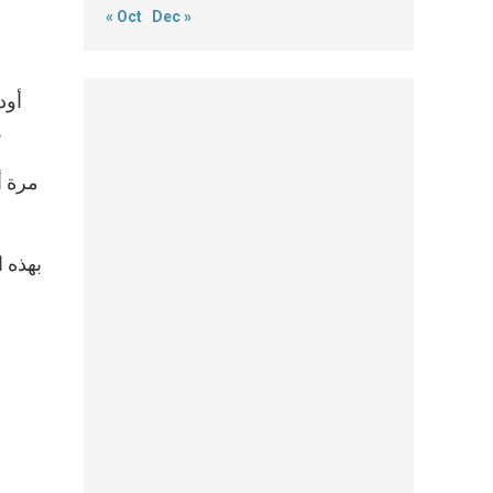
« Oct
Dec »
أود
المضي قدماً نحو الشركة التامة، كما جاء في ا
مرة أ
بهذه 