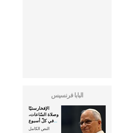
البابا فرنسيس
الإفخارستيّا
وصلاة السّاعات،
في كلّ أسبوع
وكلّ يوم، هما
النص الكامل