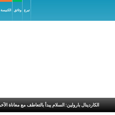
تبرع
وثائق
الكنيسة و
 الرسوليّة
الكاردينال بارولين: السلام يبدأ بالتعاطف مع