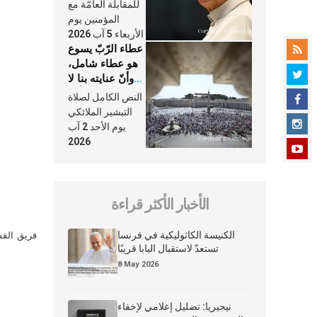
النَّفَس في حياة
للمقابلة العامّة مع
الكنيسة
المؤمنين يوم
الأربعاء 5 آب 2026
عطاء الرّبّ يسوع
هو عطاء شامل،
وأنّ عنايته بنا لا
تغيب عنّا أبدًا
النص الكامل لصلاة
التبشير الملائكي
يوم الأحد 2 آب
2026
الأخبار الأكثر قراءة
الكنيسة الكاثوليكية في فرنسا
فريق القس
تستعدّ لاستقبال البابا قريبًا
8 May 2026
نيجيريا: تضليل إعلامي لإخفاء