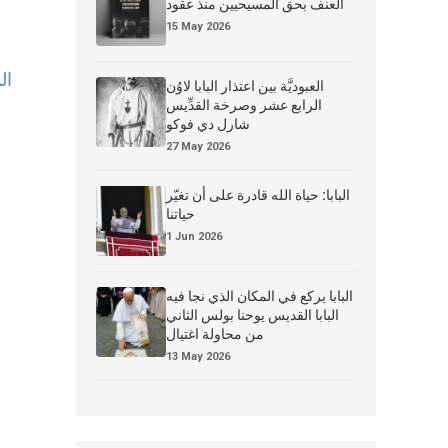
العنف بحق المسيحيين منذ عقود
15 May 2026
ال
العبوديَّة بين اعتذار البابا لاوُن
الرابع عشر وصرخة القدِّيس
شارل دي فوكو
27 May 2026
البابا: حياة الله قادرة على أن تغيّر
حياتنا
1 Jun 2026
البابا يركع في المكان الذي نجا فيه
البابا القديس يوحنا بولس الثاني
من محاولة اغتيال
13 May 2026