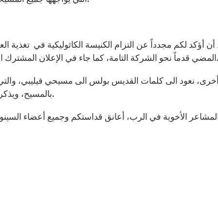
 أن أؤكد لكم مجدداً عن التزام الكنيسة الكاثوليكية في تغذية الع
لإعلان المشترك الذي صدر العام الماضي في ختام زيارتي الى قداستكم.
خرى، نعود الى كلمات القديس بولس الى مسيحي فيليبي، والتي ي
بالمسيح، ويذكرهم بأن يلازموا خط سيرهم حيث بلغوا (فيليبي 3، 16).
المشاعر الأخوية في الرب، أعانق قداستكم وجميع أعضاء السينو