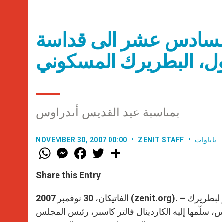
 السادس عشر الى قداسة
ول، البطريرك المسكوني
بمناسبة عيد القديس أندراوس
باباوات
ZENIT STAFF
NOVEMBER 30, 2007 00:00
W
M
F
T
S
h
e
a
w
h
a
s
c
i
a
t
s
e
t
r
Share this Entry
s
e
b
t
e
A
n
o
e
p
g
o
r
الفاتيكان، 30 نوفمبر 2007 (zenit.org). – ننشر في ما يلي الرسالة التي بعث بها البابا بندكتس السادس عشر لبطريرك
p
e
k
 سلّمها إليه الكاردينال فالتر كاسبر، رئيس المجلس
r