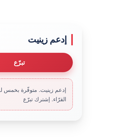
إدعم زينيت
تبرّع
إدعم زينيت. متوفّرة بخمس لغا
القرّاء. إشترك تبرّع