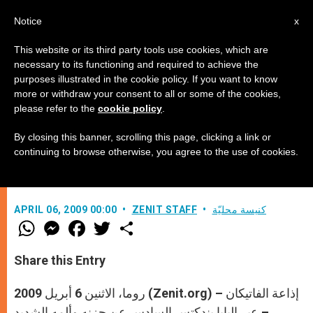
AR
Notice
x
This website or its third party tools use cookies, which are
necessary to its functioning and required to achieve the
purposes illustrated in the cookie policy. If you want to know
البابا في برقيته يصلي لأجل ضحايا
more or withdraw your consent to all or some of the cookies,
please refer to the
cookie policy
.
زلزال إيطاليا وخصوصا الأطفال
By closing this banner, scrolling this page, clicking a link or
continuing to browse otherwise, you agree to the use of cookies.
–
كنيسة محليّة
ZENIT STAFF
APRIL 06, 2009 00:00
W
M
F
T
S
h
e
a
w
h
a
s
c
i
a
t
s
e
t
r
Share this Entry
s
e
b
t
e
A
n
o
e
p
g
o
r
روما، الاثنين 6 أبريل 2009 (Zenit.org) – إذاعة الفاتيكان
p
e
k
r
– عبر البابا بندكتس السادس عن حزنه وألمه الشديد