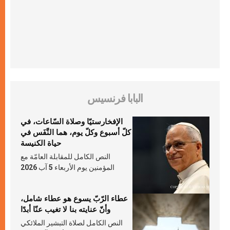
البابا فرنسيس
الإفخارستيّا وصلاة السّاعات، في
كلّ أسبوع وكلّ يوم، هما النَّفَس في
حياة الكنيسة
النص الكامل للمقابلة العامّة مع
المؤمنين يوم الأربعاء 5 آب 2026
عطاء الرّبّ يسوع هو عطاء شامل،
وأنّ عنايته بنا لا تغيب عنّا أبدًا
النص الكامل لصلاة التبشير الملائكي