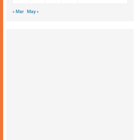
« Mar
May »