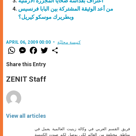
اعتراف بقداسة ضحايا المجزرة الأرمنية
من أعد الوثيقة المشتركة بين البابا فرنسيس
وبطريرك موسكو كيريل؟
كنيسة محليّة
APRIL 06, 2009 00:00
W
M
F
T
S
h
e
a
w
h
a
s
c
i
a
t
s
e
t
r
Share this Entry
s
e
b
t
e
A
n
o
e
p
g
o
r
ZENIT Staff
p
e
k
r
View all articles
فريق القسم العربي في وكالة زينيت العالمية يعمل في
مناطق مختلفة من العالم لكي يوصل لكم صوت الكنيسة