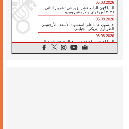
05.08.2026
البابا لاوُن الرابع عشر يزور في تشرين الثاني
٢٠٢٦ أوروغواي والأرجنتين وبيرو
05.08.2026
خمسون عاما على استشهاد الأسقف الأرجنتيني
الطوباوي إنريكي أنجيليلي
05.08.2026
البابا لفرسان كولومبوس: هناك حاجة ماسة إلى
أنبياء تناغم يسعون إلى بناء الجسور
04.08.2026
وفاة الكاردينال جوليو دوارتي لانغا
04.08.2026
عميد دائرة الحوار بين الأديان يفتتح في سيول
أول لقاء مسيحي كونفوشي
04.08.2026
إطلاق النشيد الرسمي لليوم العالمي للشباب في
سيول
04.08.2026
رسالة البابا لاوُن الرابع عشر إلى المشاركين في
المؤتمر العالمي لمنظمة سيغنيس
04.08.2026
الكاردينال بارولين: إنَّ الحوار يُستبدل اليوم
بالقوة، ويجب حماية الحقوق المهددة
بالأيديولوجيات