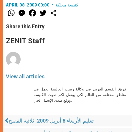
كنيسة محليّة
APRIL 08, 2009 00:00
W
M
F
T
S
h
e
a
w
h
a
s
c
i
a
t
s
e
t
r
Share this Entry
s
e
b
t
e
A
n
o
e
p
g
o
r
ZENIT Staff
p
e
k
r
View all articles
فريق القسم العربي في وكالة زينيت العالمية يعمل في
مناطق مختلفة من العالم لكي يوصل لكم صوت الكنيسة
ووقع صدى الإنجيل الحي.
تعليم الأربعاء 8 أبريل 2009: ثلاثية الفصح