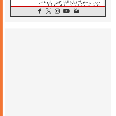
الكاردينال ستورلا: زيارة البابا لاوُن الرابع عشر
ستكون بشرى سارة للأوروغواي بأكملها
07.08.2026
الفاتيكان يعلن برنامج الزيارة الرسولية للبابا لاوُن
الرابع عشر إلى فرنسا
07.08.2026
في الذكرى الـ ٨١ لحادثة هيروشيما الكنيسة في
اليابان تنظم ١٠ أيام للصلاة على نية السلام
07.08.2026
الكنيسة في الأوروغواي: زيارة البابا ستعزز
الإيمان والرجاء
06.08.2026
الاجتماع الشهري للمطارنة الموارنة
06.08.2026
الكاردينال روسي: زيارة البابا لاوُن إلى الأرجنتين
هي تكريم للبابا فرنسيس
06.08.2026
زيارة البابا إلى البيرو ستكون زمن نعمة ومصالحة
ورجاء