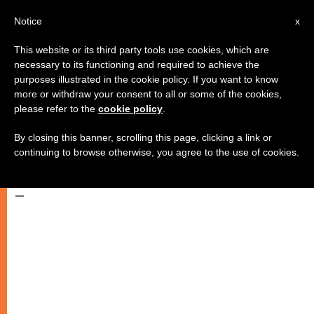
AR
Notice
x
This website or its third party tools use cookies, which are
necessary to its functioning and required to achieve the
purposes illustrated in the cookie policy. If you want to know
زيارة البابا ليست بهدف ابرام
more or withdraw your consent to all or some of the cookies,
please refer to the
cookie policy
.
الاتفاقيات بين الكرسي الرسولي
واسرائيل
By closing this banner, scrolling this page, clicking a link or
continuing to browse otherwise, you agree to the use of cookies.
–