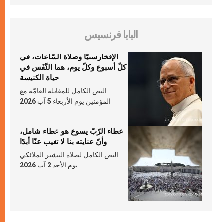
البابا فرنسيس
الإفخارستيّا وصلاة السّاعات، في
كلّ أسبوع وكلّ يوم، هما النَّفَس في
حياة الكنيسة
النص الكامل للمقابلة العامّة مع
المؤمنين يوم الأربعاء 5 آب 2026
عطاء الرّبّ يسوع هو عطاء شامل،
وأنّ عنايته بنا لا تغيب عنّا أبدًا
النص الكامل لصلاة التبشير الملائكي
يوم الأحد 2 آب 2026