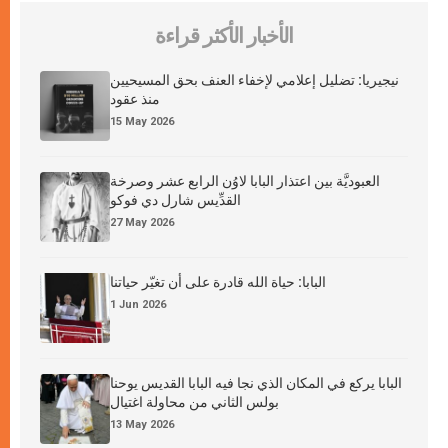
الأخبار الأكثر قراءة
نيجيريا: تضليل إعلامي لإخفاء العنف بحق المسيحيين
منذ عقود
15 May 2026
العبوديَّة بين اعتذار البابا لاوُن الرابع عشر وصرخة
القدِّيس شارل دي فوكو
27 May 2026
البابا: حياة الله قادرة على أن تغيّر حياتنا
1 Jun 2026
البابا يركع في المكان الذي نجا فيه البابا القديس يوحنا
بولس الثاني من محاولة اغتيال
13 May 2026