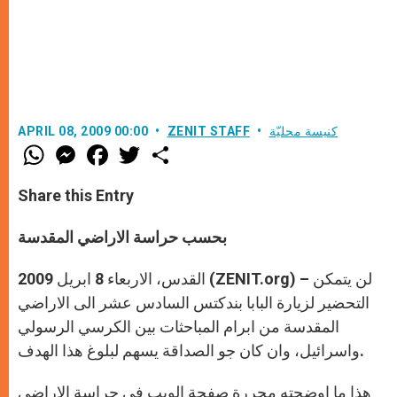
كنيسة محليّة
ZENIT STAFF
APRIL 08, 2009 00:00
W
M
F
T
S
h
e
a
w
h
a
s
c
i
a
t
s
e
t
r
Share this Entry
s
e
b
t
e
A
n
o
e
p
g
o
r
بحسب حراسة الاراضي المقدسة
p
e
k
r
القدس، الاربعاء 8 ابريل 2009 (ZENIT.org) – لن يتمكن
التحضير لزيارة البابا بندكتس السادس عشر الى الاراضي
المقدسة من ابرام المباحثات بين الكرسي الرسولي
واسرائيل، وان كان جو الصداقة يسهم لبلوغ هذا الهدف.
هذا ما اوضحته محررة صفحة الويب في حراسة الاراضي