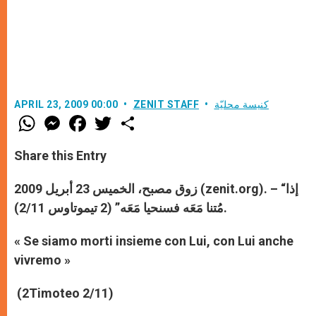
كنيسة محليّة
ZENIT STAFF
APRIL 23, 2009 00:00
W
M
F
T
S
h
e
a
w
h
a
s
c
i
a
t
s
e
t
r
Share this Entry
s
e
b
t
e
A
n
o
e
p
g
o
r
). – “إذا
zenit.org
زوق مصبح، الخميس 23 أبريل 2009 (
p
e
k
مُتنا مَعَه فسنحيا مَعَه” (2 تيموتاوس 2/11).
r
« Se siamo morti insieme con Lui, con Lui anche
vivremo »
(2Timoteo 2/11)