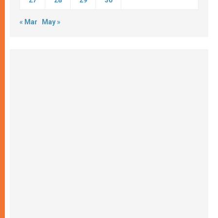
27
28
29
30
« Mar
May »