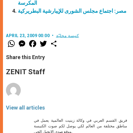
المكرسة
مصر: اجتماع مجلس الشورى للإيبارشية البطريركية
كنيسة محليّة
APRIL 23, 2009 00:00
W
M
F
T
S
h
e
a
w
h
a
s
c
i
a
t
s
e
t
r
Share this Entry
s
e
b
t
e
A
n
o
e
p
g
o
r
ZENIT Staff
p
e
k
r
View all articles
فريق القسم العربي في وكالة زينيت العالمية يعمل في
مناطق مختلفة من العالم لكي يوصل لكم صوت الكنيسة
ووقع صدى الإنجيل الحي.