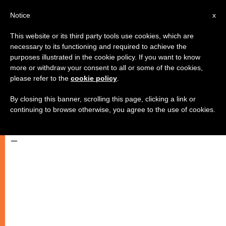
AR
Notice
x
This website or its third party tools use cookies, which are
necessary to its functioning and required to achieve the
purposes illustrated in the cookie policy. If you want to know
الرهبنة المريمية المارونية تحتفل
more or withdraw your consent to all or some of the cookies,
please refer to the
cookie policy
.
بالذبيحة الإلهية لراحة أنفس ضحايا
زلزال ابروتسو
By closing this banner, scrolling this page, clicking a link or
continuing to browse otherwise, you agree to the use of cookies.
–