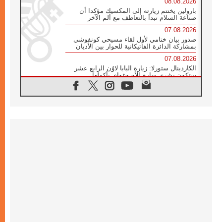
08.08.2026
بارولين يختتم زيارته إلى المكسيك مؤكدا أن
صناعة السلام تبدأ بالتعاطف مع ألم الآخر
07.08.2026
صدور بيان ختامي لأول لقاء مسيحي كونفوشي
بمشاركة الدائرة الفاتيكانية للحوار بين الأديان
07.08.2026
الكاردينال ستورلا: زيارة البابا لاوُن الرابع عشر
ستكون بشرى سارة للأوروغواي بأكملها
07.08.2026
الفاتيكان يعلن برنامج الزيارة الرسولية للبابا لاوُن
الرابع عشر إلى فرنسا
07.08.2026
في الذكرى الـ ٨١ لحادثة هيروشيما الكنيسة في
اليابان تنظم ١٠ أيام للصلاة على نية السلام
07.08.2026
الكنيسة في الأوروغواي: زيارة البابا ستعزز
الإيمان والرجاء
06.08.2026
الاجتماع الشهري للمطارنة الموارنة
06.08.2026
الكاردينال روسي: زيارة البابا لاوُن إلى الأرجنتين
هي تكريم للبابا فرنسيس