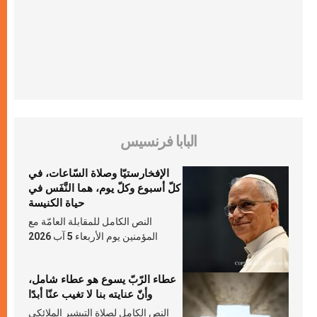
البابا فرنسيس
الإفخارستيّا وصلاة السّاعات، في
كلّ أسبوع وكلّ يوم، هما النَّفَس في
حياة الكنيسة
النص الكامل للمقابلة العامّة مع
المؤمنين يوم الأربعاء 5 آب 2026
عطاء الرّبّ يسوع هو عطاء شامل،
وأنّ عنايته بنا لا تغيب عنّا أبدًا
النص الكامل لصلاة التبشير الملائكي