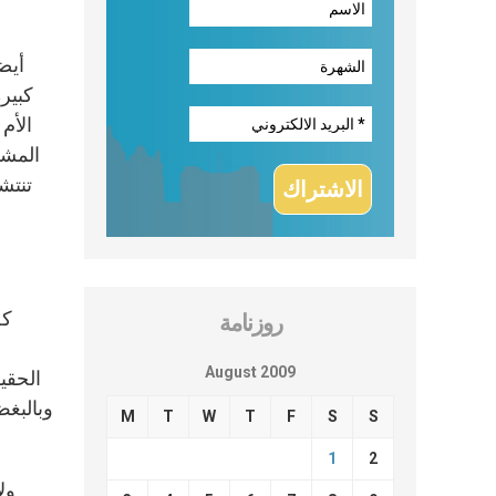
أيض
كبيرة
الأم
المشر
تنتش
كل
روزنامة
August 2009
الحقي
وبالبغض
M
T
W
T
F
S
S
1
2
ول