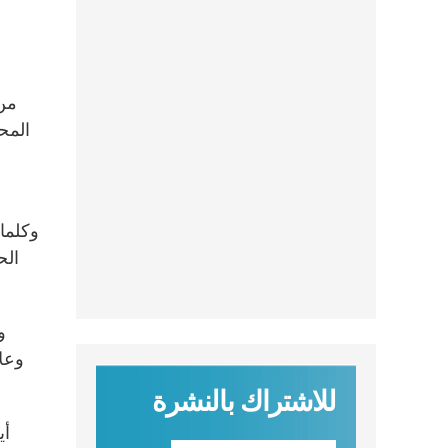
المحا
وكلمات
الح
و
وعلا
للاشتراك بالنشرة
أي