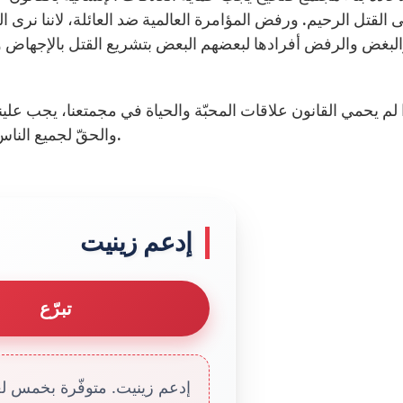
 القتل الرحيم. ورفض المؤامرة العالمية ضد العائلة، لاننا نرى ا
لبغض والرفض أفرادها لبعضهم البعض بتشريع القتل بالإجهاض وم
 لم يحمي القانون علاقات المحبّة والحياة في مجمتعنا، يجب علي
والحقّ لجميع الناس وخاصة النساء والأهل الذين يريدون اجهاض اطفالهم.
إدعم زينيت
تبرّع
إدعم زينيت. متوفّرة بخمس لغا