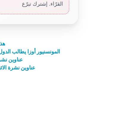
القرّاء. إشترك تبرّع
هذا
المونسنيور أوزا يطالب الدول ا
عناوين نشرة الخميس 26 آذا
عناوين نشرة الاثنين 11 أيار 2020: الروح القدس عطيّ