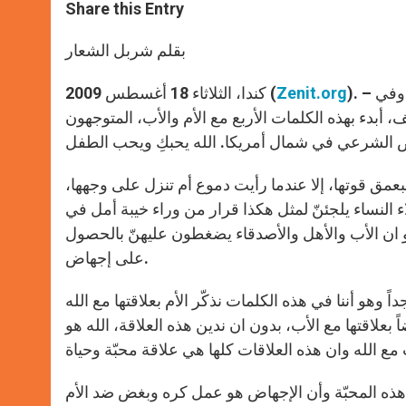
t
s
e
t
r
Share this Entry
s
e
b
t
e
A
n
o
e
p
g
o
r
بقلم شربل الشعار
p
e
k
r
). – من أمام المجهضة أي المكان الذي يتم فيه قتل الأطفال في الرحم وفي
Zenit.org
كندا، الثلاثاء 18 أغسطس 2009 (
 أبدء بهذه الكلمات الأربع مع الأم والأب، المتوجهون
بعمق قوتها، إلا عندما رأيت دموع أم تنزل على وجهها،
 النساء يلجئنّ لمثل هكذا قرار من وراء خيبة أمل في
 ان الأب والأهل والأصدقاء يضغطون عليهنّ بالحصول
على إجهاض.
وهو أننا في هذه الكلمات نذكّر الأم بعلاقتها مع الله
 بعلاقتها مع الأب، بدون ان ندين هذه العلاقة، الله هو
ون هذه المحبّة وأن الإجهاض هو عمل كره وبغض ضد الأم