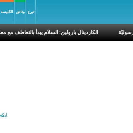
تبرع
وثائق
الكنيسة و
ت البابا الرسوليّة
الكاردينال بارولين: السلام يبدأ بال
إيكو