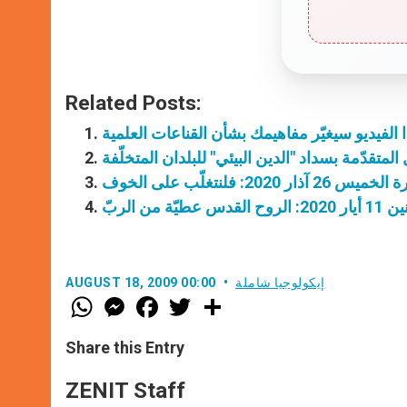
Related Posts:
 الفيديو سيغيّر مفاهيمك بشأن القناعات العلمية
لمتقدّمة بسداد "الدين البيئي" للبلدان المتخلّفة
ر 2020: فلنتغلّب على الخوف
ة من الربّ
إيكولوجيا شاملة
AUGUST 18, 2009 00:00
W
M
F
T
S
h
e
a
w
h
a
s
c
i
a
t
s
e
t
r
Share this Entry
s
e
b
t
e
A
n
o
e
p
g
o
r
ZENIT Staff
p
e
k