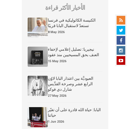
الأخبار الأكثر قراءة
الكنيسة الكاثوليكية في فرنسا
تستعدّ لاستقبال البابا قريبًا
8 May 2026
نيجيريا: تضليل إعلامي لإخفاء
العنف بحق المسيحيين منذ عقود
15 May 2026
العبوديَّة بين اعتذار البابا لاوُن
الرابع عشر وصرخة القدِّيس
شارل دي فوكو
27 May 2026
البابا: حياة الله قادرة على أن تغيّر
حياتنا
1 Jun 2026