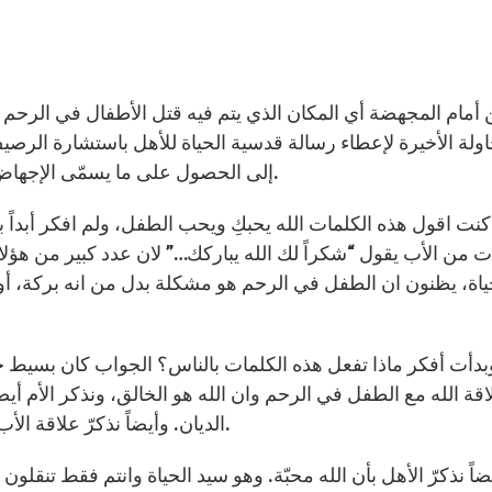
ولة الأخيرة لإعطاء رسالة قدسية الحياة للأهل باستشارة الرصيف،
إلى الحصول على ما يسمّى الإجهاض الشرعي في شمال أمريكا. الله يحبكِ ويحب الطفل.
كنت اقول هذه الكلمات الله يحبكِ ويحب الطفل، ولم افكر أبداً ب
 من الأب يقول “شكراً لك الله يباركك…” لان عدد كبير من هؤلاء
ياة، يظنون ان الطفل في الرحم هو مشكلة بدل من انه بركة، أو
بدأت أفكر ماذا تفعل هذه الكلمات بالناس؟ الجواب كان بسيط جداً 
قة الله مع الطفل في الرحم وان الله هو الخالق، ونذكر الأم أيضاً
الديان. وأيضاً نذكرّ علاقة الأب مع الله وان هذه العلاقات كلها هي علاقة محبّة وحياة.
ضاً نذكرّ الأهل بأن الله محبّة. وهو سيد الحياة وانتم فقط تنقل