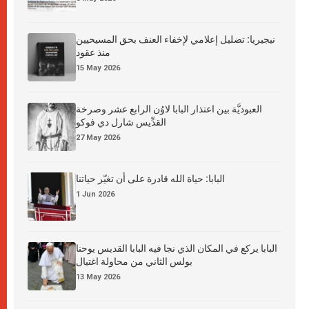
نيجيريا: تضليل إعلامي لإخفاء العنف بحق المسيحيين
منذ عقود
15 May 2026
العبوديَّة بين اعتذار البابا لاوُن الرابع عشر وصرخة
القدِّيس شارل دي فوكو
27 May 2026
البابا: حياة الله قادرة على أن تغيّر حياتنا
1 Jun 2026
البابا يركع في المكان الذي نجا فيه البابا القديس يوحنا
بولس الثاني من محاولة اغتيال
13 May 2026