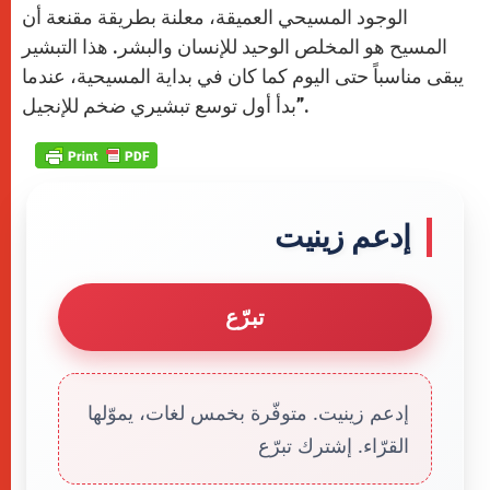
الوجود المسيحي العميقة، معلنة بطريقة مقنعة أن
المسيح هو المخلص الوحيد للإنسان والبشر. هذا التبشير
يبقى مناسباً حتى اليوم كما كان في بداية المسيحية، عندما
بدأ أول توسع تبشيري ضخم للإنجيل”.
إدعم زينيت
تبرّع
إدعم زينيت. متوفّرة بخمس لغات، يموّلها
القرّاء. إشترك تبرّع