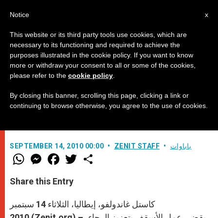
AR
Notice
x
This website or its third party tools use cookies, which are
necessary to its functioning and required to achieve the
purposes illustrated in the cookie policy. If you want to know
البابا إلى الأساقفة: الكنيسة تضع
more or withdraw your consent to all or some of the cookies,
please refer to the
cookie policy
.
رجاءها فيكم
By closing this banner, scrolling this page, clicking a link or
continuing to browse otherwise, you agree to the use of cookies.
مخاطبة الأساقفة الذين سيموا مؤخراً
باباوات
ZENIT STAFF
SEPTEMBER 14, 2010 00:00
W
M
F
T
S
h
e
a
w
h
a
s
c
i
a
t
s
e
t
r
Share this Entry
s
e
b
t
e
A
n
o
e
p
g
o
r
كاستل غاندولفو، إيطاليا، الثلاثاء 14 سبتمبر
p
e
k
r
2010 (Zenit.org) – يقضي عمل الأسقف بتعزيز الرجاء،