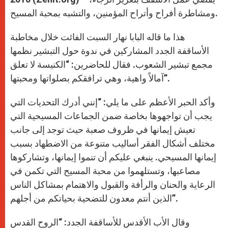
ومشاطرة أفراح وأتراح المؤمنين، والتشبه بمحبة المسيح.
هذا ما قاله البابا نهار السبت الفائت خلال مخاطبة
الأساقفة الجدد المشاركين في ندوة حول التبشير نظمها
مجمع تبشير الشعوب. فقال للحاضرين: “الكنيسة لا تعلق
آمالاً واهية، وهي ترافقكم بصلواتها ومحبتها”.
وأكد الحبر الأعظم على ما يلي: “إنني أدرك التحديات التي
يجب أن تواجهوها بخاصة ضمن الجماعات المسيحية التي
تعيش إيمانها في ظروف صعبة حيث توجد إلى جانب
مختلف أشكال الفقر أساليب متنوعة من الاضطهاد بسبب
إيمانها المسيحي. ينبغي عليكم أن تنموا إيمانها، وتشاركوها
مصاعبها، وتستلهموا من محبة المسيح التي تكمن في
الرعاية والحنان والرأفة والقبول والاهتمام بمشاكل الناس
الذين أنتم معدون للتضحية بحياتكم من أجلهم”.
وقال الأب الأقدس للأساقفة الجدد: “الروح القدس