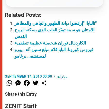
Related Posts:
البابا: "إرفضوا ديانة الظهور والتباهي والمظاهر!"
الامتنان هو سمة تميّز القلب الذي يسكنه الروح
القدس
الكاردينال توران شخصية عظيمة تنطفىء
فيروس كورونا: البابا قدّم مبلغ ستين ألف يورو
لمستشفى برغامو
باباوات
SEPTEMBER 14, 2010 00:00
W
M
F
T
S
h
e
a
w
h
a
s
c
i
a
t
s
e
t
r
Share this Entry
s
e
b
t
e
A
n
o
e
p
g
o
r
ZENIT Staff
p
e
k