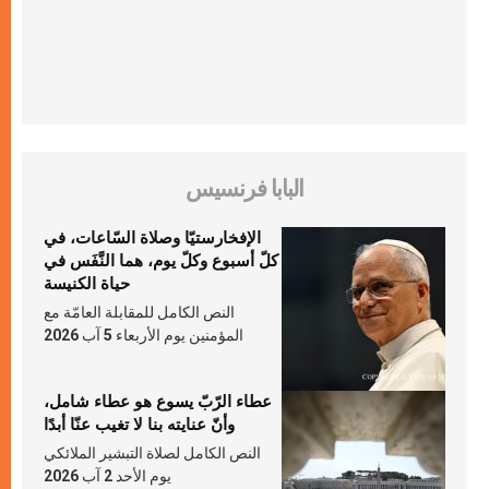
البابا فرنسيس
الإفخارستيّا وصلاة السّاعات، في
كلّ أسبوع وكلّ يوم، هما النَّفَس في
حياة الكنيسة
النص الكامل للمقابلة العامّة مع
المؤمنين يوم الأربعاء 5 آب 2026
عطاء الرّبّ يسوع هو عطاء شامل،
وأنّ عنايته بنا لا تغيب عنّا أبدًا
النص الكامل لصلاة التبشير الملائكي
يوم الأحد 2 آب 2026