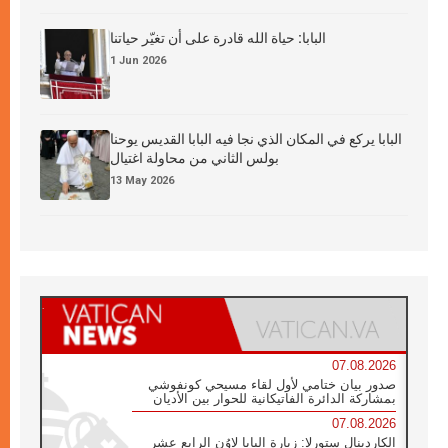
البابا: حياة الله قادرة على أن تغيّر حياتنا
1 Jun 2026
البابا يركع في المكان الذي نجا فيه البابا القديس يوحنا
بولس الثاني من محاولة اغتيال
13 May 2026
07.08.2026
صدور بيان ختامي لأول لقاء مسيحي كونفوشي
بمشاركة الدائرة الفاتيكانية للحوار بين الأديان
07.08.2026
الكاردينال ستورلا: زيارة البابا لاوُن الرابع عشر