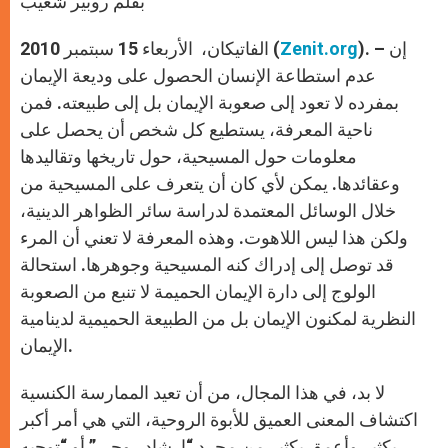
بقلم روبير شعيب
p
e
k
r
إن
). –
Zenit.org
الفاتيكان، الأربعاء 15 سبتمبر 2010 (
عدم استطاعة الإنسان الحصول على وديعة الإيمان
بمفرده لا تعود إلى صعوبة الإيمان بل إلى طبيعته. فمن
ناحية المعرفة، يستطيع كل شخص أن يحصل على
معلومات حول المسيحية، حول تاريخها وتقاليدها
وعقائدها. يمكن لأي كان أن يتعرف على المسيحية من
خلال الوسائل المعتمدة لدراسة سائر الظواهر الدينية،
ولكن هذا ليس اللاهوت. وهذه المعرفة لا تعني أن المرء
قد توصل إلى إدراك كنه المسيحية وجوهرها. استحالة
الولوج إلى دارة الإيمان الحميمة لا تنبع من الصعوبة
النظرية لمكنون الإيمان بل من الطبيعة الحميمية لدينامية
الإيمان.
لا بد، في هذا المجال، من أن تعيد الممارسة الكنسية
اكتشاف المعنى العميق للأبوة الروحية، التي هي أمر أكبر
بكثير وأعمق بكثير من مجرد “إرشاد روحي” أو “توجيه