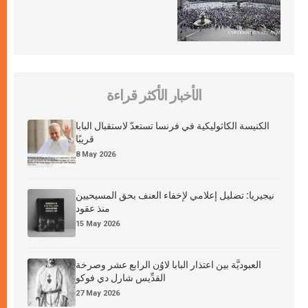
الأخبار الأكثر قراءة
الكنيسة الكاثوليكية في فرنسا تستعدّ لاستقبال البابا
قريبًا
8 May 2026
نيجيريا: تضليل إعلامي لإخفاء العنف بحق المسيحيين
منذ عقود
15 May 2026
العبوديَّة بين اعتذار البابا لاوُن الرابع عشر وصرخة
القدِّيس شارل دي فوكو
27 May 2026