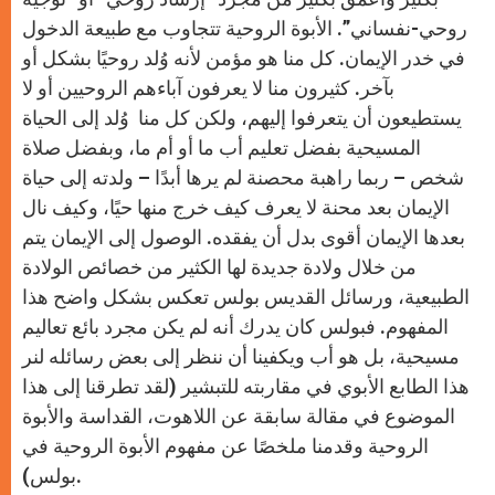
روحي-نفساني”. الأبوة الروحية تتجاوب مع طبيعة الدخول
في خدر الإيمان. كل منا هو مؤمن لأنه وُلد روحيًا بشكل أو
بآخر. كثيرون منا لا يعرفون آباءهم الروحيين أو لا
يستطيعون أن يتعرفوا إليهم، ولكن كل منا وُلد إلى الحياة
المسيحية بفضل تعليم أب ما أو أم ما، وبفضل صلاة
شخص – ربما راهبة محصنة لم يرها أبدًا – ولدته إلى حياة
الإيمان بعد محنة لا يعرف كيف خرج منها حيًا، وكيف نال
بعدها الإيمان أقوى بدل أن يفقده. الوصول إلى الإيمان يتم
من خلال ولادة جديدة لها الكثير من خصائص الولادة
الطبيعية، ورسائل القديس بولس تعكس بشكل واضح هذا
المفهوم. فبولس كان يدرك أنه لم يكن مجرد بائع تعاليم
مسيحية، بل هو أب ويكفينا أن ننظر إلى بعض رسائله لنر
هذا الطابع الأبوي في مقاربته للتبشير (لقد تطرقنا إلى هذا
الموضوع في مقالة سابقة عن اللاهوت، القداسة والأبوة
الروحية وقدمنا ملخصًا عن مفهوم الأبوة الروحية في
بولس).