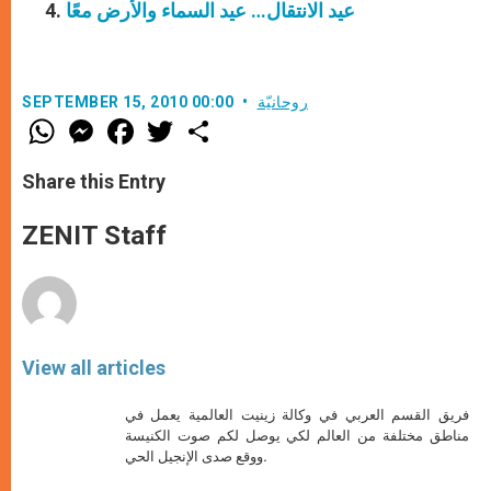
عيد الانتقال… عيد السماء والأرض معًا
روحانيّة
SEPTEMBER 15, 2010 00:00
W
M
F
T
S
h
e
a
w
h
a
s
c
i
a
t
s
e
t
r
Share this Entry
s
e
b
t
e
A
n
o
e
p
g
o
r
ZENIT Staff
p
e
k
r
View all articles
فريق القسم العربي في وكالة زينيت العالمية يعمل في
مناطق مختلفة من العالم لكي يوصل لكم صوت الكنيسة
ووقع صدى الإنجيل الحي.