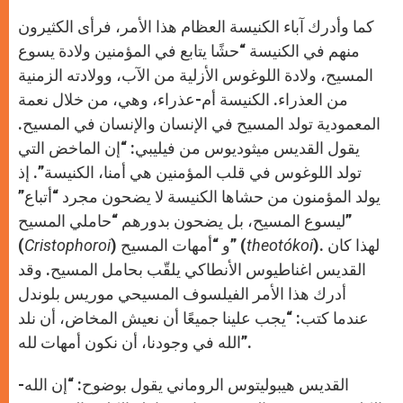
كما وأدرك آباء الكنيسة العظام هذا الأمر، فرأى الكثيرون
منهم في الكنيسة “حشًا يتابع في المؤمنين ولادة يسوع
المسيح، ولادة اللوغوس الأزلية من الآب، وولادته الزمنية
من العذراء. الكنيسة أم-عذراء، وهي، من خلال نعمة
المعمودية تولد المسيح في الإنسان والإنسان في المسيح.
يقول القديس ميثوديوس من فيليبي: “إن الماخض التي
تولد اللوغوس في قلب المؤمنين هي أمنا، الكنيسة”. إذ
يولد المؤمنون من حشاها الكنيسة لا يضحون مجرد “أتباع”
ليسوع المسيح، بل يضحون بدورهم “حاملي المسيح”
). لهذا كان
theotókoi
) و “أمهات المسيح” (
Cristophoroi
(
القديس اغناطيوس الأنطاكي يلقّب بحامل المسيح. وقد
أدرك هذا الأمر الفيلسوف المسيحي موريس بلوندل
عندما كتب: “يجب علينا جميعًا أن نعيش المخاض، أن نلد
الله في وجودنا، أن نكون أمهات لله”.
القديس هيبوليتوس الروماني يقول بوضوح: “إن الله-