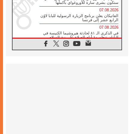
ستكون بشرى سارة للأوروغواي بأكملها
07.08.2026
الفاتيكان يعلن برنامج الزيارة الرسولية للبابا لاوُن
الرابع عشر إلى فرنسا
07.08.2026
في الذكرى الـ ٨١ لحادثة هيروشيما الكنيسة في
اليابان تنظم ١٠ أيام للصلاة على نية السلام
07.08.2026
الكنيسة في الأوروغواي: زيارة البابا ستعزز
الإيمان والرجاء
06.08.2026
الاجتماع الشهري للمطارنة الموارنة
06.08.2026
الكاردينال روسي: زيارة البابا لاوُن إلى الأرجنتين
هي تكريم للبابا فرنسيس
06.08.2026
زيارة البابا إلى البيرو ستكون زمن نعمة ومصالحة
ورجاء
06.08.2026
الكاردينال بارولين في المكسيك: علينا أن نكون
حاضرين إلى جانب المهمشين والمهاجرين
والأجانب
06.08.2026