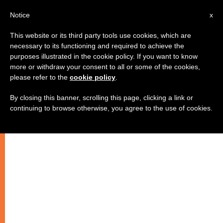
AR
Notice
x
This website or its third party tools use cookies, which are
necessary to its functioning and required to achieve the
purposes illustrated in the cookie policy. If you want to know
الكنيسة: الحشا الذي يولد منه المسيح
more or withdraw your consent to all or some of the cookies,
please refer to the
cookie policy
.
من جديد
By closing this banner, scrolling this page, clicking a link or
continuing to browse otherwise, you agree to the use of cookies.
خواطر كنسية (8)