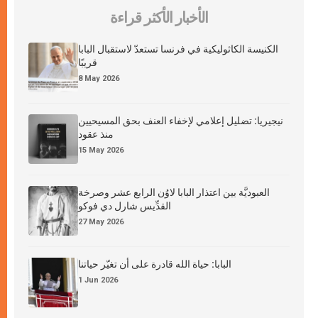
الأخبار الأكثر قراءة
الكنيسة الكاثوليكية في فرنسا تستعدّ لاستقبال البابا
قريبًا
8 May 2026
نيجيريا: تضليل إعلامي لإخفاء العنف بحق المسيحيين
منذ عقود
15 May 2026
العبوديَّة بين اعتذار البابا لاوُن الرابع عشر وصرخة
القدِّيس شارل دي فوكو
27 May 2026
البابا: حياة الله قادرة على أن تغيّر حياتنا
1 Jun 2026