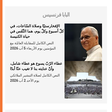
البابا فرنسيس
الإفخارستيّا وصلاة السّاعات، في
كلّ أسبوع وكلّ يوم، هما النَّفَس في
حياة الكنيسة
النص الكامل للمقابلة العامّة مع
المؤمنين يوم الأربعاء 5 آب 2026
عطاء الرّبّ يسوع هو عطاء شامل،
وأنّ عنايته بنا لا تغيب عنّا أبدًا
النص الكامل لصلاة التبشير الملائكي
يوم الأحد 2 آب 2026