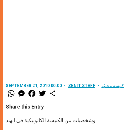
كنيسة محليّة
ZENIT STAFF
SEPTEMBER 21, 2010 00:00
W
M
F
T
S
h
e
a
w
h
a
s
c
i
a
t
s
e
t
r
Share this Entry
s
e
b
t
e
A
n
o
e
p
g
o
r
وشخصيات من الكنيسة الكاثوليكية في الهند
p
e
k
r