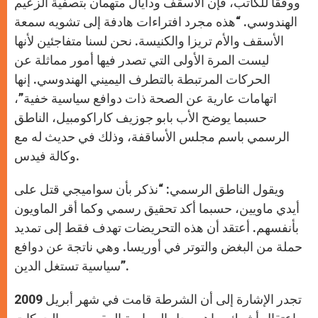
ووفقاً للكاتب، فإن الأسقف ودايال متهمان بتصفية الزعيم
الهندوسي. “هذه مجرد افتراءات هادفة إلى تشويه سمعة
الأسقف والأم تريزا والكنيسة. نحن لسنا متفاجئين لأنها
ليست المرة الأولى التي تصدر فيها أمور مماثلة عن
الحركات المرتبطة بالتطرف اليميني الهندوسي. إنها
اتهامات عارية عن الصحة ذات دوافع سياسية خفية”،
حسبما يوضح الأب بابو جوزيف كاراكومبيل، الناطق
الرسمي باسم مجلس الأساقفة، وذلك في حديث له مع
وكالة فيدس.
ويقول الناطق الرسمي: “نذكر بأن سواميجي قتل على
أيدي ماويين، حسبما أكد تحقيق رسمي وكما أقر الماويون
بأنفسهم. أعتقد أن هذه التحريضات تهدف فقط إلى تمديد
حملة من البغض والتوتر في أوريسا. وهي ناتجة عن دوافع
سياسية تستغل الدين”.
تجدر الإشارة إلى أن الشرطة قامت في شهر أبريل 2009