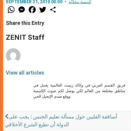
كنيسة محليّة
SEPTEMBER 21, 2010 00:00
W
M
F
T
S
h
e
a
w
h
a
s
c
i
a
t
s
e
t
r
Share this Entry
s
e
b
t
e
A
n
o
e
p
g
o
r
ZENIT Staff
p
e
k
r
View all articles
فريق القسم العربي في وكالة زينيت العالمية يعمل في
مناطق مختلفة من العالم لكي يوصل لكم صوت الكنيسة
ووقع صدى الإنجيل الحي.
أساقفة الفلبين حول مسألة تعليم الجنس : يجب على
الدولة أن تطيع الشرع الأخلاقي