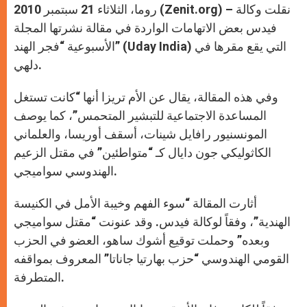
روما، الثلاثاء 21 سبتمبر 2010 (Zenit.org) – نقلت وكالة
فيدس بعض الاتهامات الواردة في مقالة نشرتها المجلة
الأسبوعية “فجر الهند” (Uday India) التي يقع مقرها في
دلهي.
وفي هذه المقالة، يقال عن الأم تريزا أنها “كانت تستغل
المساعدة الاجتماعية للتبشير المتحمس”، كما يوصف
المونسنيور رافايل شينات، أسقف أوريسا، والعلماني
الكاثوليكي جون دايال كـ “متواطئين” في مقتل الزعيم
الهندوسي سواميجي.
أثارت المقالة “سوء الفهم وخيبة الأمل في الكنيسة
الهندية”، وفقاً لوكالة فيدس. وقد عنونت “مقتل سواميجي
وبعده” وحملت توقيع أشوك ساهو، العضو في الحزب
القومي الهندوسي “حزب بهارتيا جاناتا” المعروف بمواقفه
المتطرفة.