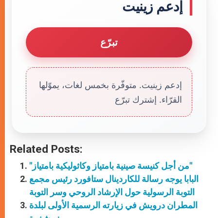
إدعم زينيت
تبرّع
إدعم زينيت. متوفّرة بخمس لغات، يموّلها
القرّاء. إشترك تبرّع
Related Posts:
"من أجل كنيسة صينية بامتياز وكاثوليكية بامتياز"
البابا يوجه رسالة للكاردينال ستافورد رئيس مجمع
التوبة الرسولية حول الإرشاد الروحي وسر التوبة
المطران درويش في زيارته الرسمية الأولى لبلدة