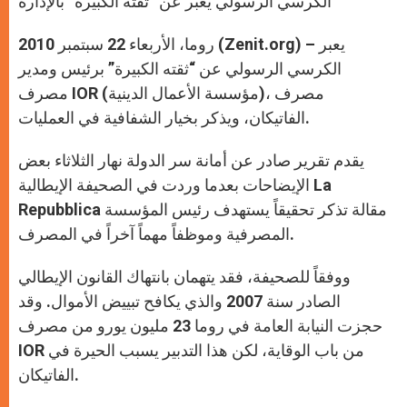
الكرسي الرسولي يعبر عن “ثقته الكبيرة” بالإدارة
p
e
k
r
روما، الأربعاء 22 سبتمبر 2010 (Zenit.org) – يعبر
الكرسي الرسولي عن “ثقته الكبيرة” برئيس ومدير
مصرف IOR (مؤسسة الأعمال الدينية)، مصرف
الفاتيكان، ويذكر بخيار الشفافية في العمليات.
يقدم تقرير صادر عن أمانة سر الدولة نهار الثلاثاء بعض
الإيضاحات بعدما وردت في الصحيفة الإيطالية La
Repubblica مقالة تذكر تحقيقاً يستهدف رئيس المؤسسة
المصرفية وموظفاً مهماً آخراً في المصرف.
ووفقاً للصحيفة، فقد يتهمان بانتهاك القانون الإيطالي
الصادر سنة 2007 والذي يكافح تبييض الأموال. وقد
حجزت النيابة العامة في روما 23 مليون يورو من مصرف
IOR من باب الوقاية، لكن هذا التدبير يسبب الحيرة في
الفاتيكان.