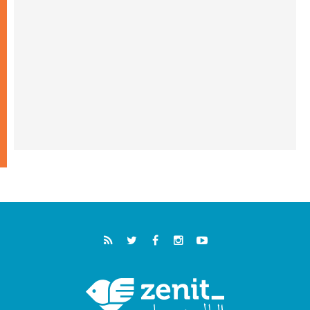
خمسون عاما على استشهاد الأسقف الأرجنتيني
الطوباوي إنريكي أنجيليلي