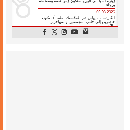
زيارة البابا إلى البيرو ستكون زمن نعمة ومصالحة
ورجاء
06.08.2026
الكاردينال بارولين في المكسيك: علينا أن نكون
حاضرين إلى جانب المهمشين والمهاجرين
والأجانب
06.08.2026
البابا لاوُن الرابع عشر للشباب في أسيزي:
"أوروبا والعالم يبحثان اليوم عن قديسين جُدد
فيكم"
06.08.2026
البابا في أسيزي يتحدث إلى الشباب المشاركين
في لقاء الشباب الفرنسيسكاني
06.08.2026
البابا لاوُن الرابع عشر يبرق معزيا بوفاة
الكاردينال جوليو دوارتي لانغا
05.08.2026
في مقابلته العامة مع المؤمنين البابا لاوُن الرابع
عشر يواصل الحديث عن الدستور في الليتورجيا
المقدسة مسلطا الضوء على صلاة الكنيسة
05.08.2026
البابا لاوُن الرابع عشر يزور في تشرين الثاني
٢٠٢٦ أوروغواي والأرجنتين وبيرو
05.08.2026