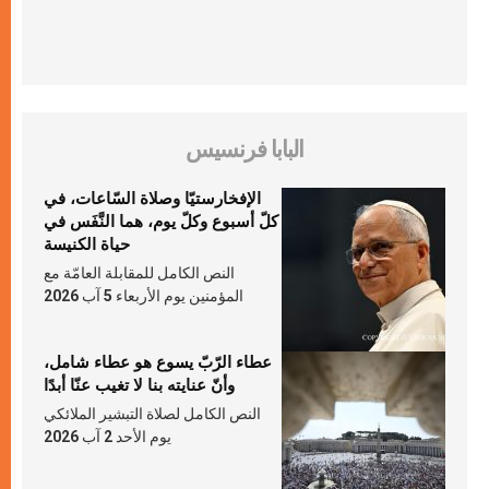
البابا فرنسيس
الإفخارستيّا وصلاة السّاعات، في
كلّ أسبوع وكلّ يوم، هما النَّفَس في
حياة الكنيسة
النص الكامل للمقابلة العامّة مع
المؤمنين يوم الأربعاء 5 آب 2026
عطاء الرّبّ يسوع هو عطاء شامل،
وأنّ عنايته بنا لا تغيب عنّا أبدًا
النص الكامل لصلاة التبشير الملائكي
يوم الأحد 2 آب 2026