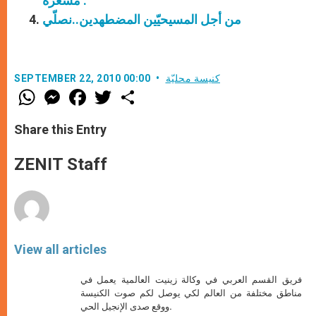
مشغرة :
من أجل المسيحيّين المضطهدين..نصلّي
كنيسة محليّة
SEPTEMBER 22, 2010 00:00
W
M
F
T
S
h
e
a
w
h
a
s
c
i
a
t
s
e
t
r
Share this Entry
s
e
b
t
e
A
n
o
e
p
g
o
r
ZENIT Staff
p
e
k
r
View all articles
فريق القسم العربي في وكالة زينيت العالمية يعمل في
مناطق مختلفة من العالم لكي يوصل لكم صوت الكنيسة
ووقع صدى الإنجيل الحي.