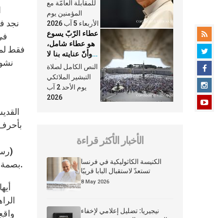
النَّفَس في حياة
للمقابلة العامّة مع
ا
الكنيسة
المؤمنين يوم
الأربعاء 5 آب 2026
عطاء الرّبّ يسوع
هو عطاء شامل،
فقط لمش
وأنّ عنايته بنا لا
نشوة
تغيب عنّا أبدًا
النص الكامل لصلاة
التبشير الملائكي
يوم الأحد 2 آب
2026
القديس
بأحرف 
الأخبار الأكثر قراءة
الكنيسة الكاثوليكية في فرنسا
بصمة هذا المعلم الذي لولاه ما وجد القديس يوحنا دون بوسكو، ولا “الدرب الصغيرة” البطولية الخاصة بالقديسة تريز دو ليزيو.
تستعدّ لاستقبال البابا قريبًا
8 May 2026
أيها
الراه
نيجيريا: تضليل إعلامي لإخفاء
واقع