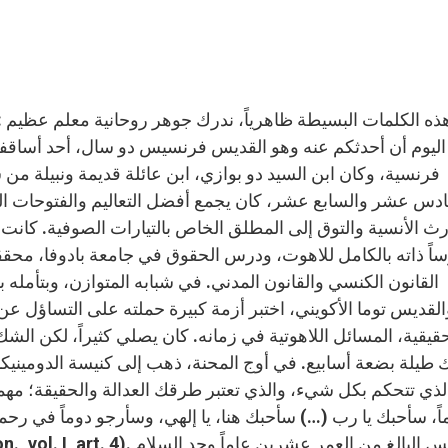
فرنسية، وكان ابن السيد دو بوازي، ابن عائلة قديمة ونبيلة من 
دس عشر والسابع عشر، كان يجمع أفضل التعاليم والفتوحات الثق
رث الأنسية والتوق إلى المطلق الخاص بالتيارات الصوفية. كانت ت
ً ذاته بالكامل للاهوت، ودرس الحقوق في جامعة بادوفا، محققاً 
القديس توما الأكويني، اختبر أزمة كبيرة حملته على التساؤل عن
قيقية، المسائل اللاهوتية في زمانه. كان يصلي كثيراً، لكن الشك
 طيلة بضعة أسابيع. في أوج المحنة، ذهب إلى كنيسة الدومينيك
لذي تتحكم بكل شيء، والذي تعتبر طرقك العدالة والحقيقة؛ مهم
اً، سأحبك يا رب (…) سأحبك هنا، يا إلهي، وسأرجو دوماً في ر