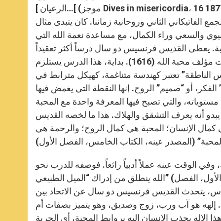
الرعيان ]…[ (موجز Dives in misericordia، 16 نوفمبر 1877). هكذا، برزت هذه الدعوة إلى العلمانيين، هذا الاهتمام
مع الفاتيكاني الثاني وروحانية زماننا. كان يتبدى مثال
نيوي والسعي وراء الكمال، مع مساعدة نعمة الله التي
هية. يعطي القديس فرنسيس دو سال درساً أكثر تعقيداً
لتيوتيم، المسيحي الراشد، الناضج روحياً، الذي يوجه إليه بعد بضع سنوات مؤلف محبة الله (1616). بداية، هذا الدرس يستلزم
فس الناطقة” تعتبر كهندسة متناغمة، كهيكل مترابط في
فكر، أو “صميم” الروح. إنها النقطة التي يغمض فيها
تي تصبح فيها المعرفة واحدة مع المحبة (الكتاب الأول، الفصل XII). المحبة، في بعدها
يبدو أنه يعرف التشقق والهلاك. هذا ما لخصه القديس
كمال الإنسان؛ المحبة هي كمال الروح؛ والرحمة هي
ي الوقت عينه عملاً أدبياً رائعاً. فوصفه للدرب نحو
الله ينطلق من إدراك “الميل الطبيعي” (المصدر عينه، الكتاب الأول، الفصل XVI) المنقوش في قلب الإنسان على الرغم من
قدس، يتحدث القديس فرنسيس دو سال عن الاتحاد بين
اد. إلهه هو آب ورب، زوج وصديق، وهو يتميز بصفات أم
 الإله يجذب الإنسان إليه بروابط المحبة، أي الحرية