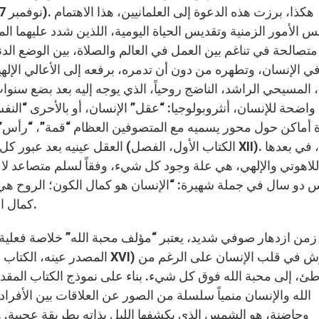
س الأمور الزمنية وتقديس الحياة اليومية، اللذين شدد عليهما المج
تصالحة في تناغم بين العمل في العالم والصلاة، بين الوضع الد
في الإنسان، وتطهره من دون أن تدمره، برفعه إلى الأعالي الإل
واضحة للإنسان، أنثروبولوجيا: “عقل” الإنسان، أو بالأحرى “الن
 أماكن حول محور يسميه مع المتصوفين العظام “قمة”، “رأس” ال
العقل عينيه بعد عبور كل مستوياته، وال
للاهوتي والإلهي، هي علة وجود كل شيء، وفقاً لسلم متصاعد لا 
دو سال في جملة شهيرة: “الإنسان هو كمال الكون؛ الروح هي 
كمال المحبة” (المصدر عينه، الكتاب الخامس، الفصل الأول).
من ازدهار صوفي شديد، يعتبر “مؤلف محبة الله” خلاصة فعلية، وف
طئ، إلى محبة الله فوق كل شيء. بناء على نموذج الكتاب الم
الله والإنسان منمياً سلسلة من الصور عن العلاقات بين الأفر
وحاضنة، هو الشمس الذي يكشفها الليل بذاته بطريقة عجيبة. هذا