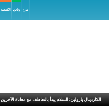
تبرع
وثائق
الكنيسة و
ليّة
الكاردينال بارولين: السلام يبدأ بالتعاطف مع معانا