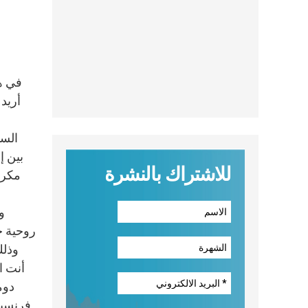
السا
بين إ
للاشتراك بالنشرة
مكرسا
و
روحية ح
وذلك
أنت ا
دوم