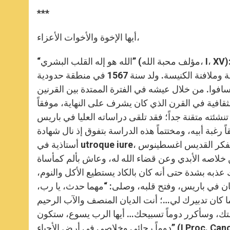
***
أيها الإخوة والأخوات الأعزاء،
“الله هو إله القلب البشري” (مؤلف محبة الله، I، XV): في هذه الكلمات البسيطة ظاهرياً، ندرك جوهر روحانية معلم عظيم
أريد اليوم أن أحدثكم عنه وهو القديس فرنسيس دو سال، أحد أساقفة وملافنة الكنيسة. ولد سنة 1567 في منطقة حدودية
سافوا. من خلال عيشه في الفترة الممتدة بين القرنين
افية في القرن الذي كان يشرف على النهاية، موفقاً
نشئته متقنة جداً؛ فقد تلقى دراساته العليا في باريس
رغبة أبيه، ومختتماً هذه الدراسة بتفوق إذ نال شهادة
أستاذية في utroque iure، القانون الكنسي والقانون المدني. في شبابه المتوازن، وبتأمله بفكر القديس اغسطينوس
 خلاصه الأبدي وعن قضاء الله له، وعاش بألم كمأساة
 عذبه بشدة حتى أنه كان بالكاد يستطيع الأكل والنوم،
ان في باريس، وفتح قلبه، وصلى: “مهما حدث، يا رب،
ا كان تدبيرك لي…؛ أنت الديان المنصف والآب الرحيم
حمتك، وسأكرر دوماً تسبيحك… أيها الرب يسوع، ستكون
دوماً رجائي وخلاصي في أرض الأحياء” (I Proc. Canon., vol. I, art. 4). فرنسيس البالغ من العمر عشرين عاماً وجد السلام