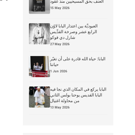
العنف بحق المسيحيين منذ عقود
أجنحة الشعر، يذكر بأن ال
15 May 2026
العبوديَّة بين اعتذار البابا لاوُن
الرابع عشر وصرخة القدِّيس
شارل دي فوكو
27 May 2026
البابا: حياة الله قادرة على أن تغيّر
حياتنا
1 Jun 2026
البابا يركع في المكان الذي نجا فيه
البابا القديس يوحنا بولس الثاني
من محاولة اغتيال
13 May 2026