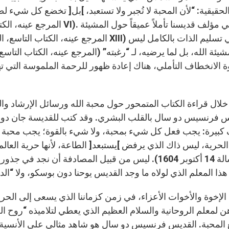
لحقيقية: “لأن المحبة لا تُجبر ولا تستعبد، ]بل[ تخضع كل شيء ل
يئة الله، بل لما يرضيه، لـ “رغبته” (المرجع عينه، الكتاب التاسع
 الانخطاف التأملي، هناك إعادة ظهور للرحمة الملموسة التي ته
والحياة” (المرجع 
خلال قراءة الكتاب المتمحور حول محبة الله ورسائل الإرشاد وال
 فرنسيس دو سال بالقلب البشري. وقد كتب للقديسة جان دو شانت
كبيرة: يجب فعل كل شيء بمحبة، ولا شيء بالقوة؛ يجب محبة ا
الحرية، ليس ذاك الذي يرفض ]يستبعد[ الطاعة، لأنها حرية العالم؛
(رسالة 14 أكتوبر 1604). ليس من قبيل المصادفة أن نج
 الإخوة والأخوات الأعزاء، في زمن كزماننا الذي يسعى إلى الحرية
ن لمعلم الروحانية والسلام العظيم الذي يعطي لتلاميذه “روح ال
 المحبة. القديس فرنسيس دو سال هو شاهد مثالي على الأنسية الم