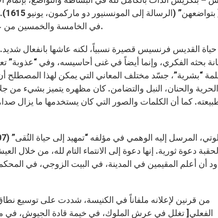
في الخامسة والخمسين من عمره، بعد حياة اتسمت بأيام عصيبة وبالعمل الرسولي.
حياة القديس فرنسيس قصيرة نسبياً، لكنه عاشها بانفعال شديد. 
ة بحثه الفكري، وإنما أيضاً في غنى أحاسيسه، وفي “عذوبة” تعا
مة “بشرية”، جسّد مختلف المعاني التي يمكن لهذا المصطلح أن 
لحرية والحنان، النبل والتضامن. كان مظهره يتميز بشيء من جلا
بيعته. كما أن الكلمات والصور التي كان يستخدمها ما يزال صدا
لحقبة دعوة ثورية. إنها دعوة إلى الانتماء التام لله، من خلال ا
ود أن أعلم المقيمين في المدينة، في البيت الزوجي، في المحكمة 
من قرنين لإعلانه ملفاناً في الكنيسة، شددت على توسيع نطاق ا
الفعلي[ تغلل في عرش الملوك، في خيمة قادة الجيوش، في مق