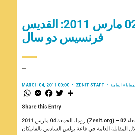
المقابلة العامة نهار الأربعاء 02 مارس 2011: القديس
فرنسيس دو سال
–
مقابلة العامة
ZENIT STAFF
MARCH 04, 2011 00:00
W
M
F
T
S
h
e
a
w
h
a
s
c
i
a
t
s
e
t
r
Share this Entry
s
e
b
t
e
A
n
o
e
p
g
o
r
روما، الجمعة 04 مارس 2011 (Zenit.org) – ننشر في ما يلي التعليم الذي تلاه البابا بندكتس السادس عشر نهار الأربعاء 02
p
e
k
r