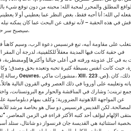
واقع المطلق والمحرر لمحبة الله: محبته من دون توقع شيء بالمق
عله لي الله: أنا أحبه فقط، بغض النظر عما يعطيني أو لا يعطيني
اقش في هذه الحقبة – لأنه توقف عن البحث عما كان يمكنه نيله م
سيصبح سر حياته الذي سيظهر في نتاجه الرئيسي: مؤلف محبة الله.
في حقبة كانت فيها المدينة معقلاً للكلفينية، لدرجة أن المقر
ومضطربة، في بيئة جبلية
، حيث كانت أنفس بسيطة كثيرة تحبه وتعبده بحق وصدق؛ وكانت ا
ياته وتعليمه على أوروبا في ذلك العصر وفي القرون التالية هائ
ع ترينت؛ وشارك في المناقشة والحوار مع البروتستانت، واختبر 
عن المواجهة اللاهوتية الضرورية؛ وكلف بمهام دبلوماسية عل
لمصالحة. لكن القديس فرنسيس دو سال هو بخاصة مرشد للأنفس:
تقى الإلهام ليؤلف أحد كتبه الأكثر قراءة في الزمن المعاصر، “تم
صية استثنائية هي القديسة جان فرنسواز دو شانتال، ستلد أسرة ر
س – بتكريس الذات بالكامل لله في البساطة والتواضع، بإتمام الأم