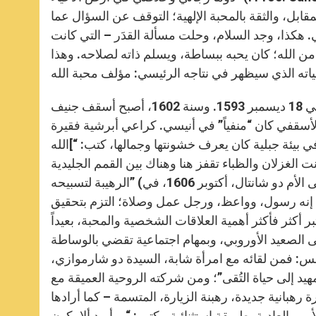
ابل، والثقة بالمحبة الإلهية؛ التوقف عن السؤال عما
. هكذا، وجد السلام، وحلت مسألة القدَر – التي كانت
ن الله؛ كان يحبه ببساطة، ويسلم ذاته لصلاحه. وهذا
بعد التغلب على مقاومة أبيه، تبع فرنسيس دعوة الرب، وسيم كاهناً في 18 ديسمبر 1593. وسنة 1602، أصبح أسقف جنيف
 الأسقفي كان “منفياً” في أنيسي. كراعي أبرشية فقيرة
 كان يعرف خشونتها وجمالها، كتب: “]الله[ التقيت به في كل عذوبته ورقته في أعلى جبالنا وأكثرها
لغزلان والظباء تقفز هنا وهناك بين القمم الجليدية
الرهيبة لتسبيحه” (رسالة إلى الأم دو شانتال، أكتوبر 1606، في Oeuvres، منشورات ماكي، XIII، ص. 223). ومع ذلك، كان
لاً. إنه رسول، وواعظ، ورجل عمل وصلاة؛ التزم بتحقيق
أكثر فأكثر أهمية العلاقات الشخصية والمحبة، بعيداً
ى الصعيد الأوروبي، وبمهام اجتماعية تقضي بالوساطة
 فمن لقائه مع امرأة شابة، السيدة دو شارموازي،
هيد إلى حياة التُقى”؛ ومن شركته الروحية العميقة مع
هبانية جديدة، رهبنة الزيارة، المتسمة – كما أرادها
ور العادية بطريقة استثنائية. يكتب: “… أريد ألا يكون