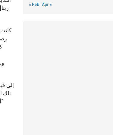
« Feb
Apr »
كانت 
رصان
كل
ا
وط
تلك ا
“أ