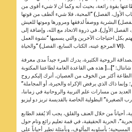
طاعتها بقوة رائعة، بحيث أنه وكما أن لا شيء أقوى من
المحبة، فلا شيء ألطف من قوتها” (المرجع عينه، الكتاب الأول، الفصل VI). نجد في مؤلف قديسنا تأملاً عميقاً حول المشيئة
البشرية ووصفاً لدفقها ومرورها وموتها للعيش (المرجع عينه، الكتاب التاسع، الفصل XIII) في تسليم الذات بالكامل ليس
، الفصل الأول). في ذروة الاتحاد مع الله، وإضافة إلى
تم بكل احتياجات الآخرين والتي يسميها “نشوة العمل
عينه، الكتاب السابع، الفصل VI).
صداقة الروحية الكثيرة، يدرك المرء جيداً مدى معرفة
ال: “]…[ هذه هي القاعدة العامة لطاعتنا المكتوبة
لطاعة أكثر من الخوف من العصيان. أترك إليكم روح
 وإنما ذاك الذي يرفض الإكراه والحيرة، أو المجاملة”
د في جذور العديد من مسارات علم التربية والروحانية في زماننا،
، أحياناً من خلال العنف والقلق، يجب ألا يُفقد الطابع
حرية”، الحرية الحقيقية، في قمة تعليم رائع وتام حول
سيحية؛ بأسلوبه المألوف، وبأمثلة تطير أحياناً على