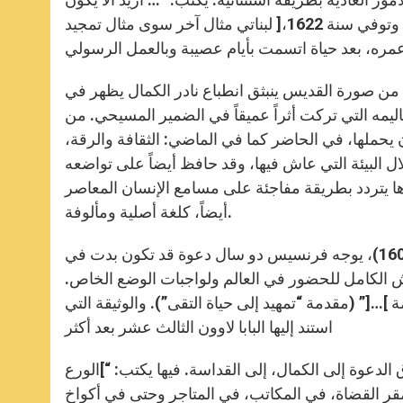
لبناتي مثال آخر سوى مثال تمجيد ]ربنا[ بتواضعهن” (الرسالة إلى المونسنيور دو ماركمون، يونيو 1615). وتوفي سنة 1622،
من صورة القديس ينبثق انطباع نادر الكمال يظهر في
ليمه التي تركت أثراً عميقاً في الضمير المسيحي. من
يحملها، في الحاضر كما في الماضي: الثقافة والرقة،
ل البيئة التي عاش فيها، وقد حافظ أيضاً على تواضعه
ها يتردد بطريقة مفاجئة على مسامع الإنسان المعاصر
أيضاً، كلغة أصلية ومألوفة.
إلى فيلوتي، المرسل إليه الوهمي في مؤلفه “تمهيد إلى حياة التُقى” (1607)، يوجه فرنسيس دو سال دعوة قد تكون بدت في
لعيش الكامل للحضور في العالم ولواجبات الوضع الخاص.
]…[” (مقدمة “تمهيد إلى حياة التقى”). والوثيقة التي
استند إليها البابا لاوون الثالث عشر بعد أكثر
لدعوة إلى الكمال، إلى القداسة. فيها يكتب: “]الورع
ر القضاة، في المكاتب، في المتاجر وحتى في أكواخ