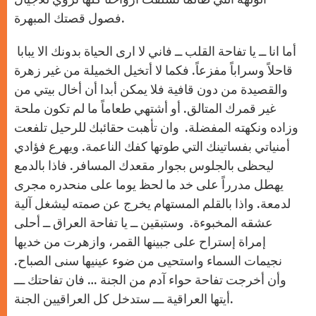
فصول قصتك المبهرة.
أما انا ــ يا تفاحة القلب ــ فاني لا ارى الحياة بدونك الا يبابا
قاحلاً وسراباً مفزعاً. فكما لا أتخيل الخميلة من غير زهرة
والقصيدة من دون قافية فلا يمكن أبدا أن أخال بيتي من
غير قمرك المتالق. أو أشتهي طعاماً ما لم تكون ملحة
وزاده ونكهته المفضلة. وان تأهبت حقائبك للرحيل تلفعت
أمنياتي بفساتينك التي طوتها كفك الناعمة. ويهرع فؤادي
ليحظى بالجلوس بجوار مقعدك المسافر. فاذا بالدمع
يهطل مدرراً على خد ما لحظ يوما على منحدره مجرى
لدمعة. واذا بالقلم المستهام يخرج عن صمته ليشغل آلية
عشقه المخبوءة. وستبقين ــ يا تفاحة العراق ــ أحلى
إمراة إستراح على جبينها القمر، وازهرت من خديها
نجيمات السماء واستحيى من ضوء عينيها سنى الصباح.
وأن أخرجت تفاحة حواء آدم من الجنة … فان تفاحتك ـــ
أيتها العراقية ـــ ستدخل كل العراقيين الجنة.