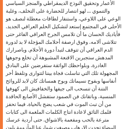
الأعمار وتحقيق النوذج الديمقراطي والمنجز السياسي
والتنموي … لهو انتصار للحضارة على التخلف، وغلبة
الوعي على اللاوعي، واستنفار لطاقات معطلة لنصف هو
الأحلى في المجتمع إستعد لتشكيل الحلم العراقي الجديد.
فأياديك الحسان ما أن تلامس الجرح العراقي الفاغر حتى
تتلاشى آلامه. وفوق ارصفة أحلامك المؤجلة لا بد لدورة
الدم العراقي أن تتوقف لتبدأ دورة الأحلام. وباصرارك
المدهش ستجبرين الاقنعة المشبوهة أن تخلع وجوهها
الغادرة. وبلواحظك الواثقة ستفرضين على البنادق
المجهولة تلك التي تناسلت فجاة بيننا لتتوارى وتلفظ أخر
أنفاسها وبفوح نسيماتك وبوح همساتك كان لابد للروائح
النتنة أن تنسحب الى جيفها والخفافيش الى كهوفها
المنسية. وباتقانك فن الصمود ستفشل الأصابع الحاقدة
من أن تبث الموت في شعب يضج بالحياة. فيما تحفز
قلمك التائق لاعادة انتاج الكلمات الملغمة الى كتابات
مترعة بالحب ومفعمة بالاشواق. حتى أردية عرسك
البيضاء تحدت الارهاب وصبغت شوارعنا المأزومة بلون