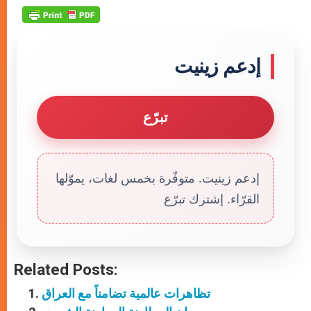
إدعم زينيت
تبرّع
إدعم زينيت. متوفّرة بخمس لغات، يموّلها
القرّاء. إشترك تبرّع
Related Posts:
تظاهرات عالمية تضامناً مع العراق