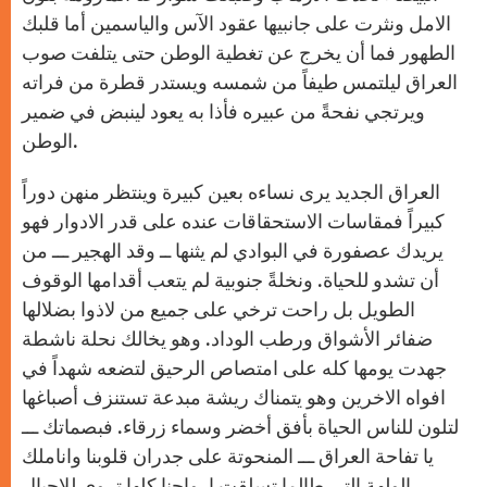
الامل ونثرت على جانبيها عقود الآس والياسمين أما قلبك
الطهور فما أن يخرج عن تغطية الوطن حتى يتلفت صوب
العراق ليلتمس طيفاً من شمسه ويستدر قطرة من فراته
ويرتجي نفحةً من عبيره فأذا به يعود لينبض في ضمير
الوطن.
العراق الجديد يرى نساءه بعين كبيرة وينتظر منهن دوراً
كبيراً فمقاسات الاستحقاقات عنده على قدر الادوار فهو
يريدك عصفورة في البوادي لم يثنها ــ وقد الهجير ـــ من
أن تشدو للحياة. ونخلةً جنوبية لم يتعب أقدامها الوقوف
الطويل بل راحت ترخي على جميع من لاذوا بضلالها
ضفائر الأشواق ورطب الوداد. وهو يخالك نحلة ناشطة
جهدت يومها كله على امتصاص الرحيق لتضعه شهداً في
افواه الاخرين وهو يتمناك ريشة مبدعة تستنزف أصباغها
لتلون للناس الحياة بأفق أخضر وسماء زرقاء. فبصماتك ـــ
يا تفاحة العراق ـــ المنحوتة على جدران قلوبنا واناملك
الولهة التي طالما تسلقت ارواحنا كلها تروي للاجيال