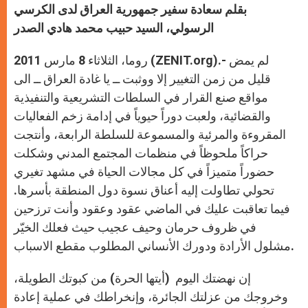
بقلم سعادة سفير جمهورية العراق لدى الكرسي
الرسولي، السيد حبيب محمد هادي الصدر
روما، الثلاثاء 8 مارس 2011 (ZENIT.org).- لم يمض
قليل من زمن التغيير إلا ووثبت ــ يا غادة العراق ــ الى
مواقع صنع القرار في السلطات التشريعية والتنفيذية
والقضائية، ولعبت دوراً حيوياً في إدامة زخم الفعاليات
المقروءة والمرئية والمسموعة للسلطة الرابعة، وأنتجت
حراكاً ملحوظاً في منظمات المجتمع المدني وشكلت
حضوراً متميزاً في كل مجالات الحياة في مشهد تغيري
تحولي تطاولت إليه أعناق نسوة دول المنطقة بأسرها.
فيما تعاقبت عليك في الماضي عقود وعقود وأنت ترزحين
في ظروف حرمان وحيف عجيب حيث فعلك الخيّر
مشلول الأرادة ودورك الأنساني المطلوب مقطع الاسباب.
إن نهضتك اليوم (أيتها الحرة) من كبوتك الطويلة،
وخروجك من عزلتك الجائرة، وإنخراطك في عملية إعادة