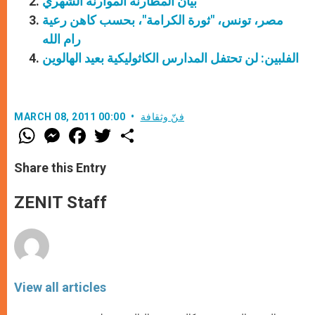
بيان المطارنة الموارنة الشهري
مصر، تونس، "ثورة الكرامة"، بحسب كاهن رعية
رام الله
الفلبين: لن تحتفل المدارس الكاثوليكية بعيد الهالوين
فنّ وثقافة
MARCH 08, 2011 00:00
W
M
F
T
S
h
e
a
w
h
a
s
c
i
a
t
s
e
t
r
Share this Entry
s
e
b
t
e
A
n
o
e
p
g
o
r
ZENIT Staff
p
e
k
r
View all articles