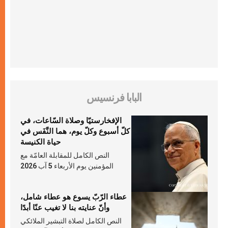
البابا فرنسيس
الإفخارستيّا وصلاة السّاعات، في
كلّ أسبوع وكلّ يوم، هما النَّفَس في
حياة الكنيسة
النص الكامل للمقابلة العامّة مع
المؤمنين يوم الأربعاء 5 آب 2026
عطاء الرّبّ يسوع هو عطاء شامل،
وأنّ عنايته بنا لا تغيب عنّا أبدًا
النص الكامل لصلاة التبشير الملائكي