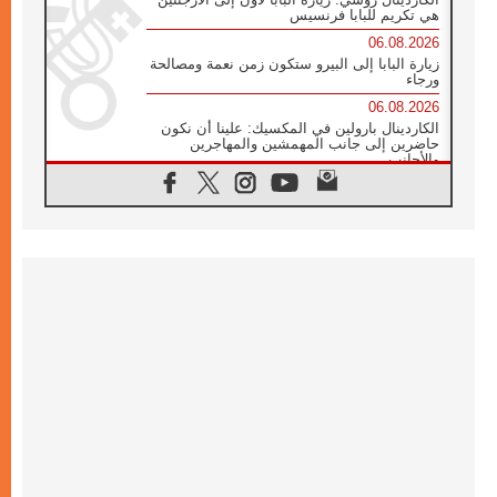
هي تكريم للبابا فرنسيس
06.08.2026
زيارة البابا إلى البيرو ستكون زمن نعمة ومصالحة
ورجاء
06.08.2026
الكاردينال بارولين في المكسيك: علينا أن نكون
حاضرين إلى جانب المهمشين والمهاجرين
والأجانب
06.08.2026
البابا لاوُن الرابع عشر للشباب في أسيزي:
"أوروبا والعالم يبحثان اليوم عن قديسين جُدد
فيكم"
06.08.2026
البابا في أسيزي يتحدث إلى الشباب المشاركين
في لقاء الشباب الفرنسيسكاني
06.08.2026
البابا لاوُن الرابع عشر يبرق معزيا بوفاة
الكاردينال جوليو دوارتي لانغا
05.08.2026
في مقابلته العامة مع المؤمنين البابا لاوُن الرابع
عشر يواصل الحديث عن الدستور في الليتورجيا
المقدسة مسلطا الضوء على صلاة الكنيسة
05.08.2026
البابا لاوُن الرابع عشر يزور في تشرين الثاني