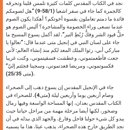
نجد في الكتاب المقدس كلمات كثيرة تلمس قلبنا وتحرقه
كالجمرة كما جاء في سفر اشعيا (58/1-9) “هل لصومكم
فائدة ما دمتم تعاملون بقسوة أخوتكم؟ أهكذا يكون الصوم
عندما نسعى وراء الخصومة والمشاجرة؟ أليس الصوم هو
حلُّ قيود الشر وفكُّ رُبُطِ النير”. لقد أكمل يسوع المسيح ما
جاء على لسان النبي في إنجيل متى عندما قال: “تعالوا يا
مباركي أبي، رثوا الملك المعد لكم منذ إنشاء العالم: لأني
جعت فأطعمتموني، وعطشت فسقيتموني، وكنت غريبا
فكسوتموني، ومريضا فعدتموني، وسجينا فجئتم إليّ”
(متى 25/35).
جاء في الإنجيل المقدس إن يسوع ذهب إلى الصحراء
وصام أربعين يوما وأربعين ليلة (متى4). للصحراء في
الكتاب المقدس بعدان، إنها المساحة الواسعة وفيها رمال
وصخور، لكنها أيضا مرحلة مهمة من مراحل حياتنا حيث
يبدو كل شيء حولنا قاحل وفارغ. والجهد الذي نبذله في أن
نجد الطريق خارج هذه الصحراء، يذهب عبثا. هذا ما يسميه