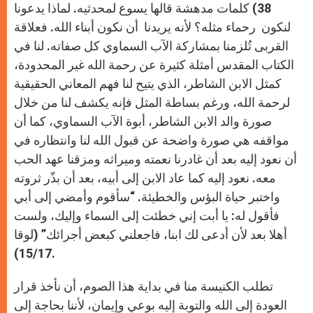
38) كلمات مدهشة قالها يسوع لمحدثيه. لماذا يدعونا
لنكون رحماء مثله؟ لأنه يريدنا أن نكون أبناء الله. فعلاقة
القربى تُلزمنا بمشاركة الآب السماوي كل صفاته. لنا في
الكتاب المقدس أمثلة كثيرة عن رحمة الله غير المحدودة،
كمثل الابن الشاطر، الذي يتيح لنا فهم المعاني الحقيقية
لرحمة الله، ورغم بساطة المثل فإنه يكشف لنا من خلال
صورة والد الابن الشاطر، أبوة الآب السماوي، كما أن
مواقفه هي صورة واضحة عن قبول الله لنا وانتظاره في
أن نعود إليه بعد أن غادرنا نعمته وميراثه ومزقنا عهد الحب
معه. نعود إليه كما عاد الابن إلى أبيه، بعد أن بذّر ثروته
واختبر حياة البؤس والخطيئة. “سأقوم وأمضي إلى أبي
فأقول له: يا أبت إني خطئت إلى السماء وإليك، ولست
أهلا بعد لأن أدعى لك ابنا، فاجعلني كبعض أجرائك” (لوقا
15/17).
تطلب الكنيسة منا في بداية هذا الصوم، أن نأخذ قرار
العودة إلى الله والتوبة إليه بوعي وإيمان، لأننا بحاجة إلى