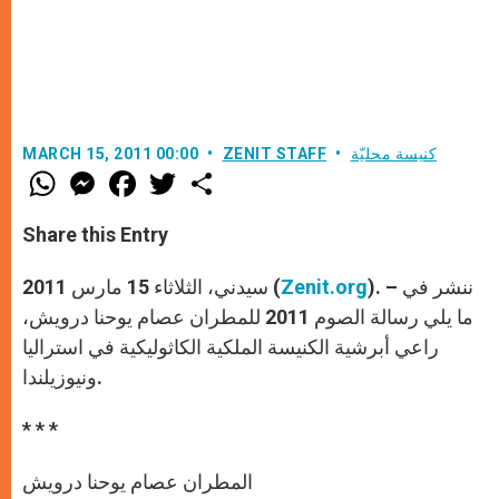
كنيسة محليّة
ZENIT STAFF
MARCH 15, 2011 00:00
W
M
F
T
S
h
e
a
w
h
a
s
c
i
a
t
s
e
t
r
Share this Entry
s
e
b
t
e
A
n
o
e
p
g
o
r
). – ننشر في
Zenit.org
سيدني، الثلاثاء 15 مارس 2011 (
p
e
k
r
ما يلي رسالة الصوم 2011 للمطران عصام يوحنا درويش،
راعي أبرشية الكنيسة الملكية الكاثوليكية في استراليا
ونيوزيلندا.
* * *
المطران عصام يوحنا درويش