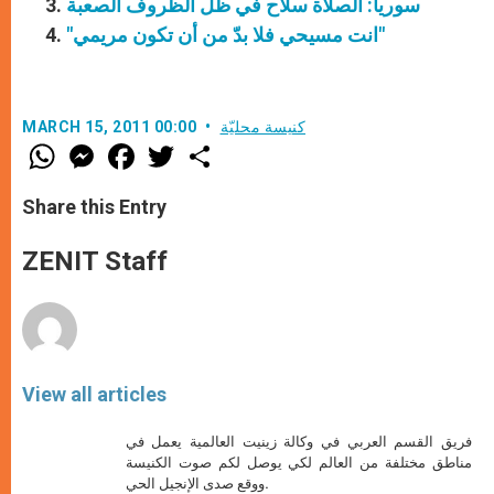
سوريا: الصلاة سلاح في ظلّ الظروف الصعبة
"انت مسيحي فلا بدّ من أن تكون مريمي"
كنيسة محليّة
MARCH 15, 2011 00:00
W
M
F
T
S
h
e
a
w
h
a
s
c
i
a
t
s
e
t
r
Share this Entry
s
e
b
t
e
A
n
o
e
p
g
o
r
ZENIT Staff
p
e
k
r
View all articles
فريق القسم العربي في وكالة زينيت العالمية يعمل في
مناطق مختلفة من العالم لكي يوصل لكم صوت الكنيسة
ووقع صدى الإنجيل الحي.