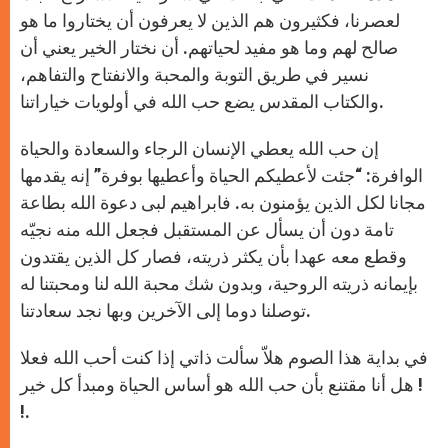
لعصرنا، فكثيرون هم الذين لا يعرفون أن يختاروا ما هو
صالح لهم وما هو مفيد لحياتهم. أن نختار الخير يعني أن
نسير في طريق التوبة والمحبة والانفتاح والتفاهم،
والكتاب المقدس يضع حب الله في أولويات خياراتنا.
إن حب الله يعطي الإنسان الرجاء والسعادة والحياة
الوافرة: “جئت لأعطيكم الحياة وأعطيها بوفرة” إنه يقدمها
مجانا لكل الذين يؤمنون به. فابراهيم لبى دعوة الله بطاعة
تامة دون أن يسأل عن المستقبل فجعل الله منه نجيّه
وقطع معه عهدا بأن يكثر ذريته، فصار كل الذين يقتدون
بإيمانه ذريته الروحية، وبدون شك محبة الله لنا ومحبتنا له
توصلنا دوما إلى الآخرين وبها نجد سعادتنا.
في بداية هذا الصوم هلاّ سألت ذاتي إذا كنت أحب الله فعلا
! هل أنا مقتنع بأن حب الله هو أساس الحياة ومبدأ كل خير
!.