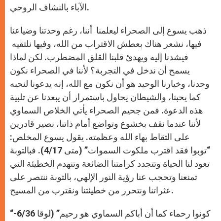
الآباء بالنشاف الروحي.
ذهب يسوع إلى الصحراء ليعلمنا أننا، رغم وحدتنا وضياعنا
فيها، نشعر هناك بعطش الاقتراب من الله، وفيها نلتقيه
فيشدنا إليه ويهدئ قلبنا القلق المضطرب. لكن لماذا
يسمح أن ندخل في التجربة؟ لأننا في الصحراء نكون
وحدنا، وخيارنا الوحيد هو أن نكون مع الله، إنه يدعونا لنحبه
كما يحبنا، والشيطان يحاول باستمرار أن يبعدنا عن تلبية
هذه الدعوة. فمن جحيم الصحراء يأتي الخلاص السماوي
لأننا عندما نقف بخشوع وتواضع أمام ذاتنا، نصير قادرين
على التقاط بهاء الله وعظمته. يقول يسوع المخلص:
“توبوا فقد اقترب ملكوت السموات” (متى 4/17). فبالتوبة
تعود لنا الحياة وتتجدد كرامتنا الضائعة وتنهدم الخطيئة التي
تمنعنا وتحجب عنا رؤية النور الإلهي، بالتوبة ننتصر على
عثراتنا ونتحرر من خطيئتنا ونقترب من المسيح.
“كونوا رحماء كما أن أباكم السماوي هو رحيم” (لوقا 6/36-