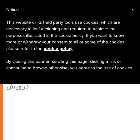
AR
Notice
x
This website or its third party tools use cookies, which are
necessary to its functioning and required to achieve the
purposes illustrated in the cookie policy. If you want to know
"أنظر! إني قد جعلت اليوم أمامك
more or withdraw your consent to all or some of the cookies,
please refer to the
cookie policy
.
الحياة والخير"
By closing this banner, scrolling this page, clicking a link or
continuing to browse otherwise, you agree to the use of cookies.
رسالة الصوم للمطران عصام يوحنا
درويش