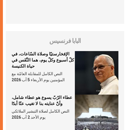
البابا فرنسيس
الإفخارستيّا وصلاة السّاعات، في
كلّ أسبوع وكلّ يوم، هما النَّفَس في
حياة الكنيسة
النص الكامل للمقابلة العامّة مع
المؤمنين يوم الأربعاء 5 آب 2026
عطاء الرّبّ يسوع هو عطاء شامل،
وأنّ عنايته بنا لا تغيب عنّا أبدًا
النص الكامل لصلاة التبشير الملائكي
يوم الأحد 2 آب 2026