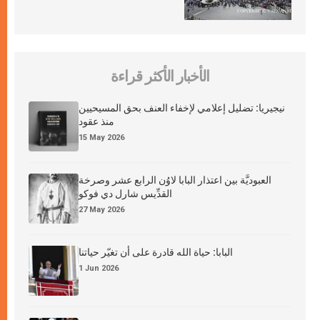
الأخبار الأكثر قراءة
نيجيريا: تضليل إعلامي لإخفاء العنف بحق المسيحيين
منذ عقود
15 May 2026
العبوديَّة بين اعتذار البابا لاوُن الرابع عشر وصرخة
القدِّيس شارل دي فوكو
27 May 2026
البابا: حياة الله قادرة على أن تغيّر حياتنا
1 Jun 2026