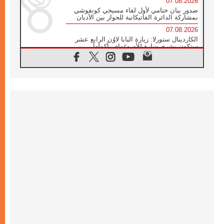
07.08.2026
صدور بيان ختامي لأول لقاء مسيحي كونفوشي
بمشاركة الدائرة الفاتيكانية للحوار بين الأديان
07.08.2026
الكاردينال ستورلا: زيارة البابا لاوُن الرابع عشر
ستكون بشرى سارة للأوروغواي بأكملها
07.08.2026
الفاتيكان يعلن برنامج الزيارة الرسولية للبابا لاوُن
الرابع عشر إلى فرنسا
07.08.2026
في الذكرى الـ ٨١ لحادثة هيروشيما الكنيسة في
اليابان تنظم ١٠ أيام للصلاة على نية السلام
07.08.2026
الكنيسة في الأوروغواي: زيارة البابا ستعزز
الإيمان والرجاء
06.08.2026
الاجتماع الشهري للمطارنة الموارنة
06.08.2026
الكاردينال روسي: زيارة البابا لاوُن إلى الأرجنتين
هي تكريم للبابا فرنسيس
06.08.2026
زيارة البابا إلى البيرو ستكون زمن نعمة ومصالحة
ورجاء