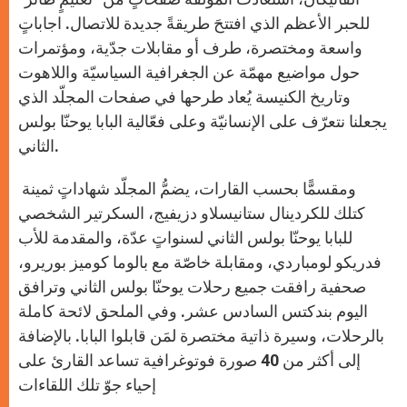
للحبر الأعظم الذي افتتحَ طريقةً جديدة للاتصال. اجاباتٍ
واسعة ومختصرة، طرف أو مقابلات جدّية، ومؤتمرات
حول مواضيع مهمّة عن الجغرافية السياسيّة واللاهوت
وتاريخ الكنيسة يُعاد طرحها في صفحات المجلّد الذي
يجعلنا نتعرّف على الإنسانيّة وعلى فعّالية البابا يوحنّا بولس
الثاني.
ومقسمًّا بحسب القارات، يضمُّ المجلّد شهاداتٍ ثمينة
كتلك للكردينال ستانيسلاو دزيفيج، السكرتير الشخصي
للبابا يوحنّا بولس الثاني لسنواتٍ عدّة، والمقدمة للأب
فدريكو لومباردي، ومقابلة خاصّة مع بالوما كوميز بوريرو،
صحفية رافقت جميع رحلات يوحنّا بولس الثاني وترافق
اليوم بندكتس السادس عشر. وفي الملحق لائحة كاملة
بالرحلات، وسيرة ذاتية مختصرة لمَن قابلوا البابا. بالإضافة
إلى أكثر من 40 صورة فوتوغرافية تساعد القارئ على
إحياء جوّ تلك اللقاءات