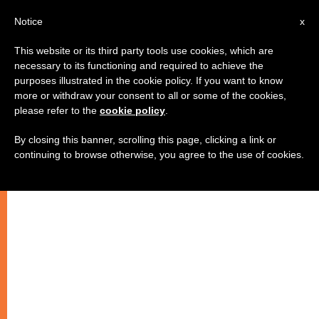
AR
Notice
x
This website or its third party tools use cookies, which are
necessary to its functioning and required to achieve the
purposes illustrated in the cookie policy. If you want to know
رفقاءُ سفر. مقابلات في الطائرة مع
more or withdraw your consent to all or some of the cookies,
please refer to the
cookie policy
.
يوحنّا بولس الثاني"
By closing this banner, scrolling this page, clicking a link or
continuing to browse otherwise, you agree to the use of cookies.
–