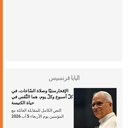
البابا فرنسيس
الإفخارستيّا وصلاة السّاعات، في
كلّ أسبوع وكلّ يوم، هما النَّفَس في
حياة الكنيسة
النص الكامل للمقابلة العامّة مع
المؤمنين يوم الأربعاء 5 آب 2026