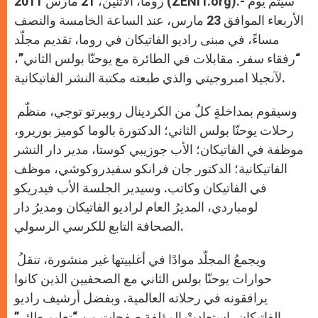
روما، الاثنين، 21 مارس 2011 (ZENIT.org).- سيتمّ يوم
p
e
k
r
الأربعاء الموافق 23 مارس، عند الساعة الخامسة والنصف
مساءً، في مبنى راديو الفاتيكان في روما، تقديم مجلّد
“رفقاء سفر. مقابلات في الطائرة مع يوحنّا بولس الثاني”،
لآنجيلا امبروجيتي والذي طبعته مكتبة النشر الفاتيكانية.
وسيقوم بمداخلةٍ كلٌ من الكردينال روبيرتو توجي، منظّم
رحلات يوحنّا بولس الثاني؛ الدكتورة بالوما كوميز بوريرو،
موظفة في الفاتيكان؛ الأب جوزيبي كوستا، مدير دار النشر
الفاتيكانية؛ الدكتور جان فرانكو سفيدروكوشي، موظف
في الفاتيكان وكاتب. وسيدير الجلسة الأب فيدريكو
لومباردي، المديرُ العام لراديو الفاتيكان ومديرُ دار
الصحافة التابع للكرسي الرسولي.
ويجمعُ المجلّد موادًا في أغلبيتها غير منشورة، تنقلُ
حوارات يوحنّا بولس الثاني مع الصحفيين الذين كانوا
يرافقونه في رحلاته العالمية. وبفضل أرشيف راديو
الفاتيكان، استعادتْ المؤلفة صفحاتٍ من “تعليمٍ طائر”