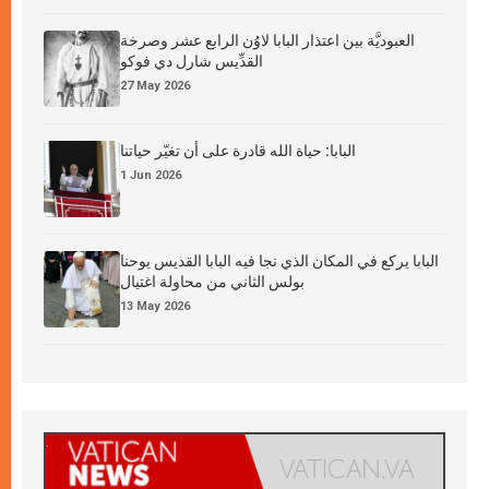
العبوديَّة بين اعتذار البابا لاوُن الرابع عشر وصرخة
القدِّيس شارل دي فوكو
27 May 2026
البابا: حياة الله قادرة على أن تغيّر حياتنا
1 Jun 2026
البابا يركع في المكان الذي نجا فيه البابا القديس يوحنا
بولس الثاني من محاولة اغتيال
13 May 2026