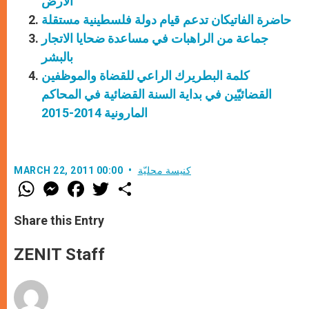
الأرض"
حاضرة الفاتيكان تدعم قيام دولة فلسطينية مستقلة
جماعة من الراهبات في مساعدة ضحايا الاتجار
بالبشر
كلمة البطريرك الراعي للقضاة والموظفين
القضائيّين في بداية السنة القضائية في المحاكم
المارونية 2014-2015
كنيسة محليّة
MARCH 22, 2011 00:00
W
M
F
T
S
h
e
a
w
h
a
s
c
i
a
t
s
e
t
r
Share this Entry
s
e
b
t
e
A
n
o
e
p
g
o
r
ZENIT Staff
p
e
k
r