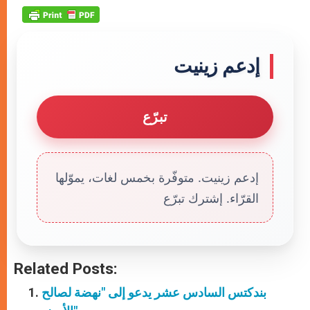
إدعم زينيت
تبرّع
إدعم زينيت. متوفّرة بخمس لغات، يموّلها
القرّاء. إشترك تبرّع
Related Posts:
بندكتس السادس عشر يدعو إلى "نهضة لصالح