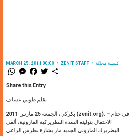
كنيسة محليّة
ZENIT STAFF
MARCH 25, 2011 00:00
W
M
F
T
S
h
e
a
w
h
a
s
c
i
a
t
s
e
t
r
Share this Entry
s
e
b
t
e
A
n
o
e
p
g
o
r
بقلم طوني عساف
p
e
k
r
بكركي، الجمعة 25 مارس 2011 (zenit.org). – في ختام
الاحتفال بتوليته السدة البطريركية المارونية، ألقى
البطريرك الماروني الجديد مار بشارة بطرس الراعي