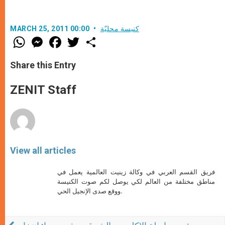
كنيسة محليّة
MARCH 25, 2011 00:00
W
M
F
T
S
h
e
a
w
h
a
s
c
i
a
t
s
e
t
r
Share this Entry
s
e
b
t
e
A
n
o
e
p
g
o
r
ZENIT Staff
p
e
k
r
View all articles
فريق القسم العربي في وكالة زينيت العالمية يعمل في
مناطق مختلفة من العالم لكي يوصل لكم صوت الكنيسة
ووقع صدى الإنجيل الحي.