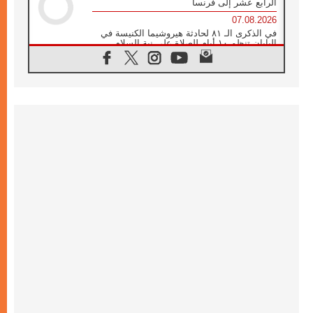
الرابع عشر إلى فرنسا
07.08.2026
في الذكرى الـ ٨١ لحادثة هيروشيما الكنيسة في
اليابان تنظم ١٠ أيام للصلاة على نية السلام
07.08.2026
الكنيسة في الأوروغواي: زيارة البابا ستعزز
الإيمان والرجاء
06.08.2026
الاجتماع الشهري للمطارنة الموارنة
06.08.2026
الكاردينال روسي: زيارة البابا لاوُن إلى الأرجنتين
هي تكريم للبابا فرنسيس
06.08.2026
زيارة البابا إلى البيرو ستكون زمن نعمة ومصالحة
ورجاء
06.08.2026
الكاردينال بارولين في المكسيك: علينا أن نكون
حاضرين إلى جانب المهمشين والمهاجرين
والأجانب
06.08.2026
البابا لاوُن الرابع عشر للشباب في أسيزي:
"أوروبا والعالم يبحثان اليوم عن قديسين جُدد
فيكم"