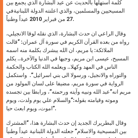
كلمة استهلها بالحديث عن عيد البشارة الذي يجمع بين
المسيحيين والمسلمين، والذي اعلنته الدولة اللبنانيةفي
27 من فبراير 2010 عيداً وطنياً.
وقال الراعي ان حدث البشارة، الذي نقله لوقا الانجيلي،
رواه من بعده القرآن الكريم في سورة آل عمران: “قالت
الملائكة: يا مريم، ان الله يبشرك بكلمة منه اسمه
المسيح، عيسى ابن مريم، وجيها في الدنيا والآخرة.. يكلم
الناس في المهد وكهلا.. ويعلمه الله الكتاب والحكمة
والتوراه والانجيل، ورسولا الى بني اسرائيل”. واستكمل
الرواية في سورة مريم، مضيفا على لسان المولود من
مريم انه”عبد الله ونبيه وآيته ورحمته”، ورابطا بين تجسده
وموته وقيامته بقوله:”والسلام علي يوم ولدت، ويوم
اموت، ويوم ابعث حيا”.
وقال البطريرك الجديد إن حدث البشارة هذا، “المشترك
بين المسيحية والاسلام” جعلته الدولة اللبنانية عيداً وطنياً