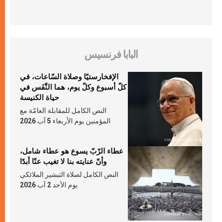
البابا فرنسيس
الإفخارستيّا وصلاة السّاعات، في
كلّ أسبوع وكلّ يوم، هما النَّفَس في
حياة الكنيسة
النص الكامل للمقابلة العامّة مع
المؤمنين يوم الأربعاء 5 آب 2026
عطاء الرّبّ يسوع هو عطاء شامل،
وأنّ عنايته بنا لا تغيب عنّا أبدًا
النص الكامل لصلاة التبشير الملائكي
يوم الأحد 2 آب 2026