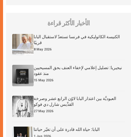
الأخبار الأكثر قراءة
الكنيسة الكاثوليكية في فرنسا تستعدّ لاستقبال البابا
قريبًا
8 May 2026
نيجيريا: تضليل إعلامي لإخفاء العنف بحق المسيحيين
منذ عقود
15 May 2026
العبوديَّة بين اعتذار البابا لاوُن الرابع عشر وصرخة
القدِّيس شارل دي فوكو
27 May 2026
البابا: حياة الله قادرة على أن تغيّر حياتنا
1 Jun 2026