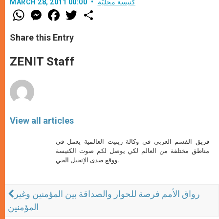
كنيسة محليّة
MARCH 28, 2011 00:00
W
M
F
T
S
h
e
a
w
h
a
s
c
i
a
t
s
e
t
r
Share this Entry
s
e
b
t
e
A
n
o
e
p
g
o
r
ZENIT Staff
p
e
k
r
View all articles
فريق القسم العربي في وكالة زينيت العالمية يعمل في
مناطق مختلفة من العالم لكي يوصل لكم صوت الكنيسة
ووقع صدى الإنجيل الحي.
رواق الأمم فرصة للحوار والصداقة بين المؤمنين وغير
المؤمنين