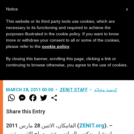
AR
Notice
x
This website or its third party tools use cookies, which are
necessary to its functioning and required to achieve the
purposes illustrated in the cookie policy. If you want to know
بندكتس السادس عشر يستقبل
more or withdraw your consent to all or some of the cookies,
please refer to the
cookie policy
.
كريزوستومس الثاني
By closing this banner, scrolling this page, clicking a link or
continuing to browse otherwise, you agree to the use of cookies.
–
كنيسة محليّة
ZENIT STAFF
MARCH 28, 2011 00:00
W
M
F
T
S
h
e
a
w
h
a
s
c
i
a
t
s
e
t
r
Share this Entry
s
e
b
t
e
A
n
o
e
p
g
o
r
). –
ZENIT.org
الفاتيكان، الاثنين 28 مارس 2011 (
p
e
k
r
استقبل بندكتس السادس عشر صباح الاثنين رئيس