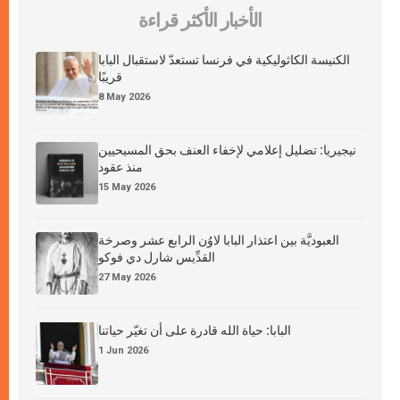
الأخبار الأكثر قراءة
الكنيسة الكاثوليكية في فرنسا تستعدّ لاستقبال البابا
قريبًا
8 May 2026
نيجيريا: تضليل إعلامي لإخفاء العنف بحق المسيحيين
منذ عقود
15 May 2026
العبوديَّة بين اعتذار البابا لاوُن الرابع عشر وصرخة
القدِّيس شارل دي فوكو
27 May 2026
البابا: حياة الله قادرة على أن تغيّر حياتنا
1 Jun 2026