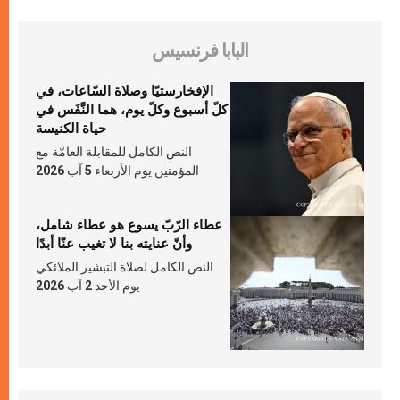
البابا فرنسيس
الإفخارستيّا وصلاة السّاعات، في
كلّ أسبوع وكلّ يوم، هما النَّفَس في
حياة الكنيسة
النص الكامل للمقابلة العامّة مع
المؤمنين يوم الأربعاء 5 آب 2026
عطاء الرّبّ يسوع هو عطاء شامل،
وأنّ عنايته بنا لا تغيب عنّا أبدًا
النص الكامل لصلاة التبشير الملائكي
يوم الأحد 2 آب 2026