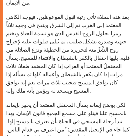
من الأيمان.
بعد هذه الصلاة تأتي رتبة قبول الموعوظين، فيوجه الكاهن
المعتمد إلى الغرب ثم إلى الشرق وينفخ في وجهه ثلاثاً
رمزا لحلول الروح القدس الذي هو نسمة الحياة ويختم
جبهته وصدره بشكل صليب، ثم تُتلى صلوات عليه لإخراج
روح الشَّرِّ منه لتحريره من الخطيئة ونزع الضلالة من
قلبه. يليها احتفال بالكفر بالشيطان والانتماء للمسيح. يسأل
المحتفلُ المعتمدَ أو العراب إذا كان المعتمد طفلا، ثلاث
مرات إذا كان يكفر بالشيطان وأعماله كلها ثم يسأله إذا
كان يوافق المسيح فيجيب ثلاث مرات نعم إنه يوافق
المسيح ويسجد له ويؤمن بأنه ملك وإله.
لكي يوضح إيمانه يسأل المحتفل المعتمد أن يجهر بإيمانه
بالمسيح علنا فيتلو على مسمع الجميع قانون الإيمان. بهذا
تبدأ رحلة المسيحي في الحياة بأن يعترف بالمسيح إلها،
كما جاء في الإنجيل المقدس: “من اعترف بي قدام الناس،