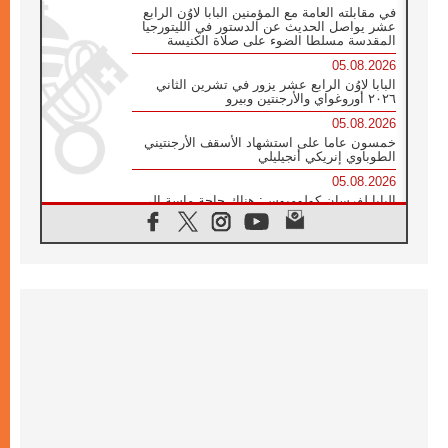
في مقابلته العامة مع المؤمنين البابا لاوُن الرابع
عشر يواصل الحديث عن الدستور في الليتورجيا
المقدسة مسلطا الضوء على صلاة الكنيسة
05.08.2026
البابا لاوُن الرابع عشر يزور في تشرين الثاني
٢٠٢٦ أوروغواي والأرجنتين وبيرو
05.08.2026
خمسون عاما على استشهاد الأسقف الأرجنتيني
الطوباوي إنريكي أنجيليلي
05.08.2026
البابا لفرسان كولومبوس: هناك حاجة ماسة إلى
أنبياء تناغم يسعون إلى بناء الجسور
04.08.2026
وفاة الكاردينال جوليو دوارتي لانغا
04.08.2026
عميد دائرة الحوار بين الأديان يفتتح في سيول
أول لقاء مسيحي كونفوشي
04.08.2026
إطلاق النشيد الرسمي لليوم العالمي للشباب في
سيول
04.08.2026
رسالة البابا لاوُن الرابع عشر إلى المشاركين في
المؤتمر العالمي لمنظمة سيغنيس