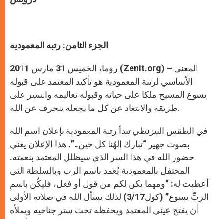
الجزء الثامن: رتبة المعمودية
روما، الخميس 31 مارس 2011 (Zenit.org) – المعنى
الأساسي لرتبة المعمودية هو تأكيد المعتمد على قبوله
يسوع المسيح ملكا على حياته وقبوله تعاليمه والسير على
طريقه والابتعاد عن كل ما يجعله ينحرف عن الله.
في الطقس البيزنطي تبدأ رتبة المعمودية بإعلان اسم الله
بصوت جهير “تبارك إلهُنا كل حين..”. هذا الإعلان يعني
حضور الله في هذا السر الذي سيظلل المعتمد بنعمته.
المحتفل بالمعمودية يُعمد باسم الرب وبالسلطة التي
أعطيت له: “ومهما يكن لكم من قول أو فعل، فليكُن باسمِ
الربِّ يسوع” (كول3/17) لذلك يسأل الله في صلاته الأولى
أن يفتح عيني المعتمد ويحفظه تحت ستر جناحيه ويملأه