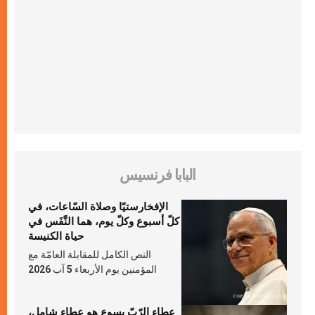
البابا فرنسيس
الإفخارستيّا وصلاة السّاعات، في
كلّ أسبوع وكلّ يوم، هما النَّفَس في
حياة الكنيسة
النص الكامل للمقابلة العامّة مع
المؤمنين يوم الأربعاء 5 آب 2026
عطاء الرّبّ يسوع هو عطاء شامل،