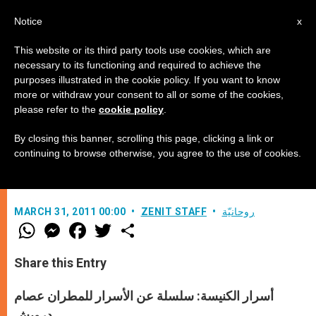
AR
Notice
x
This website or its third party tools use cookies, which are
necessary to its functioning and required to achieve the
purposes illustrated in the cookie policy. If you want to know
"جئت ليكون لهم الحياة ولتكون بوفرة"
more or withdraw your consent to all or some of the cookies,
please refer to the
cookie policy
.
(7)
By closing this banner, scrolling this page, clicking a link or
continuing to browse otherwise, you agree to the use of cookies.
–
روحانيّة
ZENIT STAFF
MARCH 31, 2011 00:00
W
M
F
T
S
h
e
a
w
h
a
s
c
i
a
t
s
e
t
r
Share this Entry
s
e
b
t
e
A
n
o
e
p
g
o
r
أسرار الكنيسة: سلسلة عن الأسرار للمطران عصام
p
e
k
r
درويش