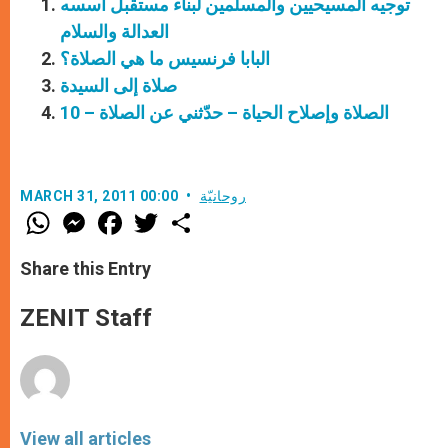
توجيه المسيحيين والمسلمين لبناء مستقبل أسسه
العدالة والسلام
البابا فرنسيس ما هي الصلاة؟
صلاة إلى السيدة
الصلاة وإصلاح الحياة – حدّثني عن الصلاة – 10
روحانيّة
MARCH 31, 2011 00:00
W
M
F
T
S
h
e
a
w
h
a
s
c
i
a
t
s
e
t
r
Share this Entry
s
e
b
t
e
A
n
o
e
p
g
o
r
ZENIT Staff
p
e
k
r
View all articles