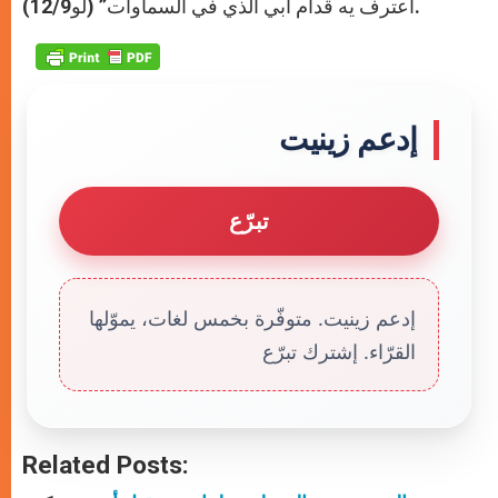
أعترف يه قدام أبي الذي في السماوات” (لو12/9).
إدعم زينيت
تبرّع
إدعم زينيت. متوفّرة بخمس لغات، يموّلها
القرّاء. إشترك تبرّع
Related Posts: