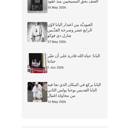
العنف بحق المسيحيين منذ عقود
15 May 2026
العبوديَّة بين اعتذار البابا لاوُن
الرابع عشر وصرخة القدِّيس
شارل دي فوكو
27 May 2026
البابا: حياة الله قادرة على أن تغيّر
حياتنا
1 Jun 2026
البابا يركع في المكان الذي نجا فيه
البابا القديس يوحنا بولس الثاني
من محاولة اغتيال
13 May 2026