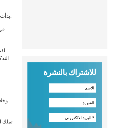
بدأت الإبادة في 24 أبريل 1915 في اسطنبول، عاصمة الامبراطورية العثمانية، مع مقتل 600 وجيه أرمني بأمر من الحكومة.
التذك
للاشتراك بالنشرة
تملك ا