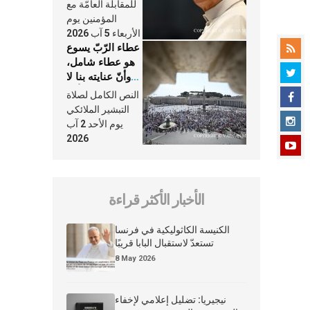
النَّفَس في حياة
للمقابلة العامّة مع
الكنيسة
المؤمنين يوم
الأربعاء 5 آب 2026
عطاء الرّبّ يسوع
هو عطاء شامل،
وأنّ عنايته بنا لا
تغيب عنّا أبدًا
النص الكامل لصلاة
التبشير الملائكي
يوم الأحد 2 آب
2026
الأخبار الأكثر قراءة
الكنيسة الكاثوليكية في فرنسا
تستعدّ لاستقبال البابا قريبًا
8 May 2026
نيجيريا: تضليل إعلامي لإخفاء