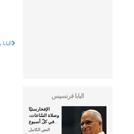
البابا
البابا فرنسيس
الإفخارستيّا
وصلاة السّاعات،
في كلّ أسبوع
وكلّ يوم، هما
النص الكامل