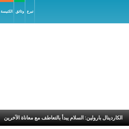
تبرع
وثائق
الكنيسة و
وليّة
الكاردينال بارولين: السلام يبدأ بالتعاطف مع معانا