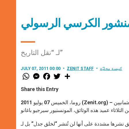
ل منشور الكرسي الرسولي
لـ “نقل التاريخ”
كنيسة محليّة
ZENIT STAFF
JULY 07, 2011 00:00
W
M
F
T
S
h
e
a
w
h
a
s
c
i
a
t
s
e
t
r
Share this Entry
s
e
b
t
e
A
n
o
e
p
g
o
r
روما، الخميس 07 يوليو 2011 (Zenit.org) – إن وفاة ملايين الأرمن الذين قتلوا سنة 1915 على يد الأتراك العثمانيين
p
e
k
r
ق نشرها مشددة على أنها لن تُنشر “لخلق جدل” بل لـ