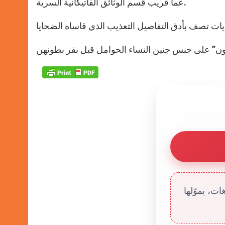
عما قريب قسم الوثائق الفاتيكانية السرية.
ت، يموّلها