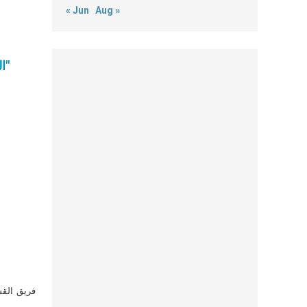
« Jun
Aug »
البابا بندكتس عشر: إن الحج لا يعني فقط السير نحو المعبد. إنه في الأساس أيضاً مسيرة العودة الى الحياة اليومية"
فريق القس