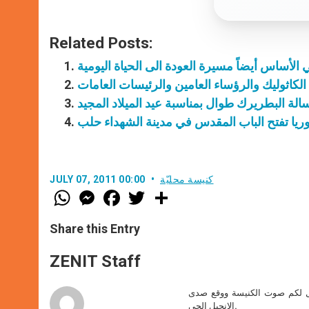
Related Posts:
الكاثوليك والرؤساء العامين والرئيسات العامات
الة البطريرك طوال بمناسبة عيد الميلاد المجيد
يا تفتح الباب المقدس في مدينة الشهداء حلب
كنيسة محليّة
JULY 07, 2011 00:00
W
M
F
T
S
h
e
a
w
h
a
s
c
i
a
t
s
e
t
r
Share this Entry
s
e
b
t
e
A
n
o
e
p
g
o
r
ZENIT Staff
p
e
k
r
صل لكم صوت الكنيسة ووقع صدى
الإنجيل الحي.