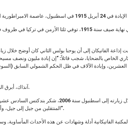
في نهاية صيف سنة 1915، توفي ثلثا الأرمن في تر
اري الخاص بالضحايا، شجب قائلاً: “إن إبادة مليون ونصف مسيحي
العشرين، وإبادة الآلاف في ظل الحكم الشمولي السابق (السوفي
آنذاك، أبرق البابا بندكتس الخامس عشر إلى السلطان ليطلب رأفته.
وخلال زيارته إلى اسطنبول سنة 2006، شك
المنتقلين من جيل إلى جيل، وأحياناً في ظروف مأساوية، كما حصل في القرن الأخير”.
لمكتبة الفاتيكانية أدلة وشهادات عن هذه الأحداث المأساوية