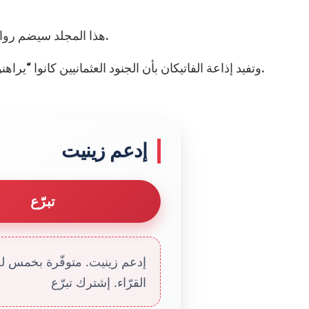
هذا المجلد سيضم روايات تصف بأدق التفاصيل التعذيب الذي قاساه الضحايا.
وتفيد إذاعة الفاتيكان بأن الجنود العثمانيين كانوا “يراهنون” على جنس جنين النساء الحوامل قبل بقر بطونهن.
إدعم زينيت
تبرّع
إدعم زينيت. متوفّرة بخمس لغا
القرّاء. إشترك تبرّع