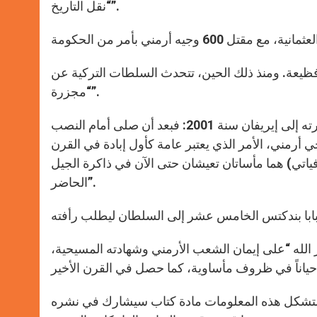
“نقل التاريخ”.
كيا في ظروف فظيعة. ومنذ ذلك الحين، تتحدث السلطات التركية عن
“مجزرة”.
لفتت إذاعة الفاتيكان إلى أن يوحنا بولس الثاني كان أوضح خلال زيارته إلى إيريفان سنة 2001: فبعد أن صلى أمام النصب
 أرمني، الأمر الذي يعتبر عامة كأول إبادة في القرن
اتي) هما مأساتان تعيشان حتى الآن في ذاكرة الجيل
الحاضر”.
ر بندكتس السادس عشر الله “على إيمان الشعب الأرمني وشهادته المسيحية،
. وستشكل هذه المعلومات مادة كتاب سيشارك في نشره