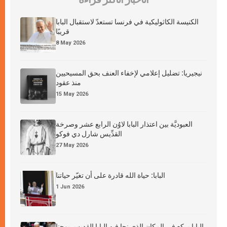
الكنيسة الكاثوليكية في فرنسا تستعدّ لاستقبال البابا
قريبًا
8 May 2026
نيجيريا: تضليل إعلامي لإخفاء العنف بحق المسيحيين
منذ عقود
15 May 2026
العبوديَّة بين اعتذار البابا لاوُن الرابع عشر وصرخة
القدِّيس شارل دي فوكو
27 May 2026
البابا: حياة الله قادرة على أن تغيّر حياتنا
1 Jun 2026
البابا يركع في المكان الذي نجا فيه البابا القديس يوحنا