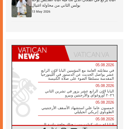
بولس الثاني من محاولة اغتيال
13 May 2026
05.08.2026
في مقابلته العامة مع المؤمنين البابا لاوُن الرابع
عشر يواصل الحديث عن الدستور في الليتورجيا
المقدسة مسلطا الضوء على صلاة الكنيسة
05.08.2026
البابا لاوُن الرابع عشر يزور في تشرين الثاني
٢٠٢٦ أوروغواي والأرجنتين وبيرو
05.08.2026
خمسون عاما على استشهاد الأسقف الأرجنتيني
الطوباوي إنريكي أنجيليلي
05.08.2026
البابا لفرسان كولومبوس: هناك حاجة ماسة إلى
أنبياء تناغم يسعون إلى بناء الجسور