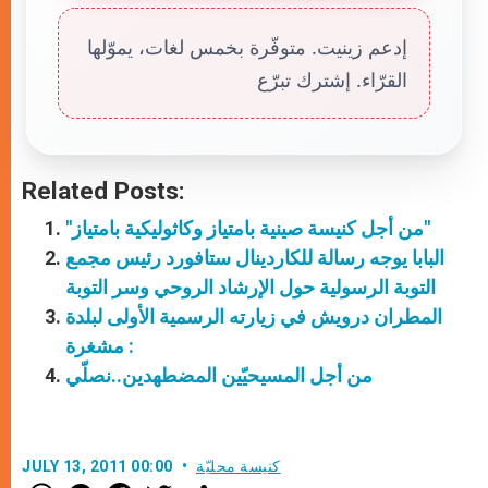
إدعم زينيت. متوفّرة بخمس لغات، يموّلها
القرّاء. إشترك تبرّع
Related Posts:
"من أجل كنيسة صينية بامتياز وكاثوليكية بامتياز"
البابا يوجه رسالة للكاردينال ستافورد رئيس مجمع
التوبة الرسولية حول الإرشاد الروحي وسر التوبة
المطران درويش في زيارته الرسمية الأولى لبلدة
مشغرة :
من أجل المسيحيّين المضطهدين..نصلّي
كنيسة محليّة
JULY 13, 2011 00:00
W
M
F
T
S