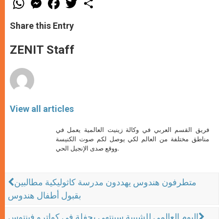
h
e
a
w
h
a
s
c
i
a
t
s
e
t
r
Share this Entry
s
e
b
t
e
A
n
o
e
p
g
o
r
ZENIT Staff
p
e
k
r
View all articles
فريق القسم العربي في وكالة زينيت العالمية يعمل في
مناطق مختلفة من العالم لكي يوصل لكم صوت الكنيسة
ووقع صدى الإنجيل الحي.
متطرفون هندوس يهددون مدرسة كاثوليكية مطالبين
بقبول أطفال هندوس
اليوم العالمي للشبيبة سينتهي بحفلةٍ في كواترو فينتوس