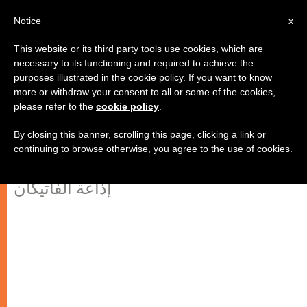
AR
Notice
x
This website or its third party tools use cookies, which are
necessary to its functioning and required to achieve the
purposes illustrated in the cookie policy. If you want to know
السودان: التزام الكنيسة في عملية
more or withdraw your consent to all or some of the cookies,
please refer to the
cookie policy
.
السلام
By closing this banner, scrolling this page, clicking a link or
continuing to browse otherwise, you agree to the use of cookies.
رئيس أساقفة الخرطوم في حديث إلى
إذاعة الفاتيكان