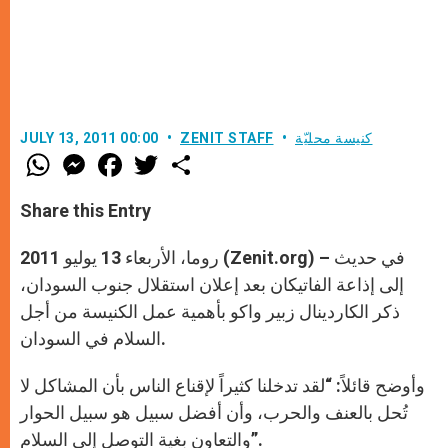
كنيسة محليّة
ZENIT STAFF
JULY 13, 2011 00:00
W
M
F
T
S
h
e
a
w
h
a
s
c
i
a
t
s
e
t
r
Share this Entry
s
e
b
t
e
A
n
o
e
p
g
o
r
روما، الأربعاء 13 يوليو 2011 (Zenit.org) – في حديث
p
e
k
r
إلى إذاعة الفاتيكان بعد إعلان استقلال جنوب السودان،
ذكر الكاردينال زبير واكو بأهمية عمل الكنيسة من أجل
السلام في السودان.
وأوضح قائلاً: “لقد تدخلنا كثيراً لإقناع الناس بأن المشاكل لا
تُحل بالعنف والحرب، وأن أفضل سبيل هو سبيل الحوار
والتعاون بغية التوصل إلى السلام”.