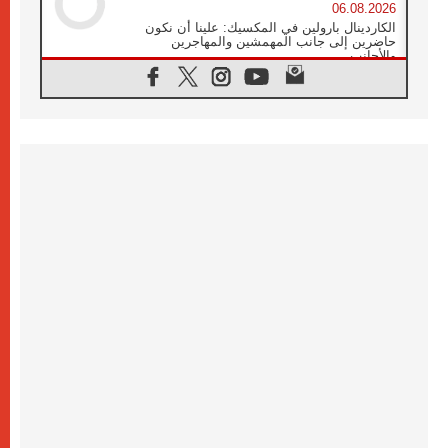
06.08.2026
الكاردينال بارولين في المكسيك: علينا أن نكون
حاضرين إلى جانب المهمشين والمهاجرين
والأجانب
06.08.2026
البابا لاوُن الرابع عشر للشباب في أسيزي:
"أوروبا والعالم يبحثان اليوم عن قديسين جُدد
فيكم"
06.08.2026
البابا في أسيزي يتحدث إلى الشباب المشاركين
في لقاء الشباب الفرنسيسكاني
06.08.2026
البابا لاوُن الرابع عشر يبرق معزيا بوفاة
الكاردينال جوليو دوارتي لانغا
05.08.2026
في مقابلته العامة مع المؤمنين البابا لاوُن الرابع
عشر يواصل الحديث عن الدستور في الليتورجيا
المقدسة مسلطا الضوء على صلاة الكنيسة
05.08.2026
البابا لاوُن الرابع عشر يزور في تشرين الثاني
٢٠٢٦ أوروغواي والأرجنتين وبيرو
05.08.2026
خمسون عاما على استشهاد الأسقف الأرجنتيني
الطوباوي إنريكي أنجيليلي