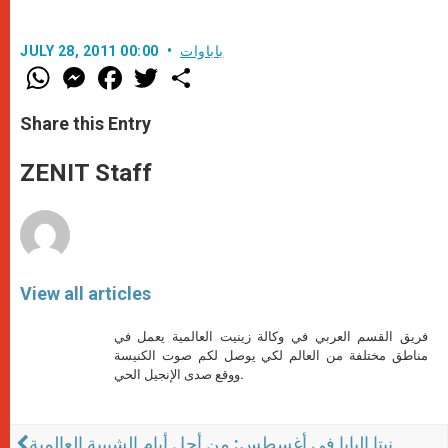
باباوات
JULY 28, 2011 00:00
W
M
F
T
S
h
e
a
w
h
a
s
c
i
a
t
s
e
t
r
Share this Entry
s
e
b
t
e
A
n
o
e
p
g
o
r
ZENIT Staff
p
e
k
r
View all articles
فريق القسم العربي في وكالة زينيت العالمية يعمل في
مناطق مختلفة من العالم لكي يوصل لكم صوت الكنيسة
ووقع صدى الإنجيل الحي.
نيتا البابا في أغسطس: من أجل أيام الشبيبة العالمية