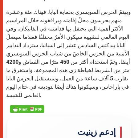
s
e
b
t
e
A
n
o
e
p
g
o
r
ويهتمّ الحرس السويسري بحماية البابا. فهناك مئة وعشرة
p
e
k
r
منهم يحرسون محلّ إقامته ويرافقونه خلال المراسيم
الأكثر أهمية التي يحتفل بها قداسته في الفاتيكان. وفي
اليوم العالمي للشبيبة سيكون الأمرُ مختلفًا فعندما سيصلُ
البابا بندكتس السادس عشر إلى اسبانيا، ستزداد التدابير
الأمنية من الحرس الخاصّ من شباب الحرس السويسري
أيضًا. وتمّ استخدام أكثر من 450 مترًا من القماش و4200
متر من الشريط لخياطة زي هذه المجموعة، واستغرق ما
يقارب 5 آلاف ساعة من العمل. وسيستقبل الحرسُ البابا
في باراخاس، وسيكونوا هناك أيضًا لتوديعه في ختام اليوم
العالمي للشبيبة.
إدعم زينيت