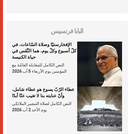
البابا فرنسيس
الإفخارستيّا وصلاة السّاعات، في
كلّ أسبوع وكلّ يوم، هما النَّفَس في
حياة الكنيسة
النص الكامل للمقابلة العامّة مع
المؤمنين يوم الأربعاء 5 آب 2026
عطاء الرّبّ يسوع هو عطاء شامل،
وأنّ عنايته بنا لا تغيب عنّا أبدًا
النص الكامل لصلاة التبشير الملائكي
يوم الأحد 2 آب 2026