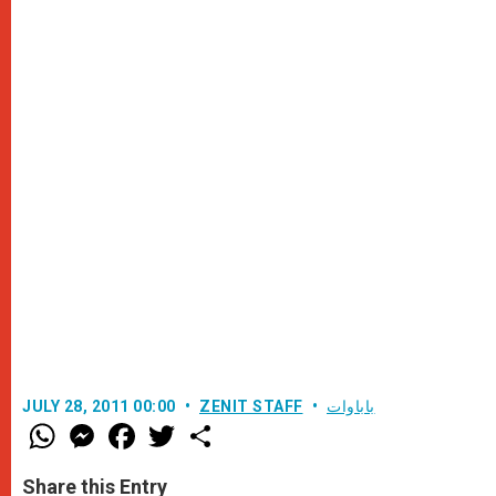
باباوات
ZENIT STAFF
JULY 28, 2011 00:00
W
M
F
T
S
h
e
a
w
h
a
s
c
i
a
t
s
e
t
r
Share this Entry