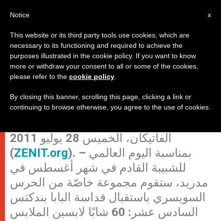
AR
Notice
x
This website or its third party tools use cookies, which are
necessary to its functioning and required to achieve the
purposes illustrated in the cookie policy. If you want to know
مدريد: ستّون شابًا من "الحرس
more or withdraw your consent to all or some of the cookies,
please refer to the
cookie policy
.
السويسري" سيستقبلون قداسة البابا
في يوم الشبيبة العالمي
By closing this banner, scrolling this page, clicking a link or
continuing to browse otherwise, you agree to the use of cookies.
الفاتيكان، الخميس 28 يوليو 2011
). – بمناسبة اليوم العالمي
ZENIT.org
(
للشبيبة القادم في شهر أغسطس في
مدريد، ستقوم مجموعة خاصّة من الحرس
السويسري باستقبال قداسة البابا بندكتس
السادس عشر: 60 شابًا لابسين الملابس