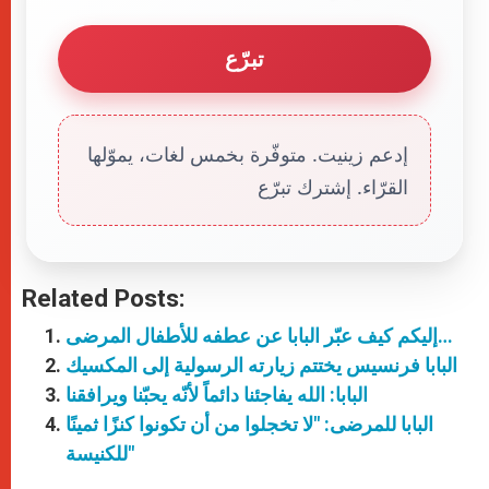
تبرّع
إدعم زينيت. متوفّرة بخمس لغات، يموّلها
القرّاء. إشترك تبرّع
Related Posts:
إليكم كيف عبّر البابا عن عطفه للأطفال المرضى…
البابا فرنسيس يختتم زيارته الرسولية إلى المكسيك
البابا: الله يفاجئنا دائماً لأنّه يحبّنا ويرافقنا
البابا للمرضى: "لا تخجلوا من أن تكونوا كنزًا ثمينًا
للكنيسة"