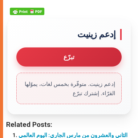
إدعم زينيت
تبرّع
إدعم زينيت. متوفّرة بخمس لغات، يموّلها
القرّاء. إشترك تبرّع
Related Posts:
الثاني والعشرون من مارس الجاري: اليوم العالمي