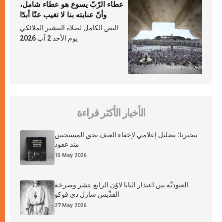
عطاء الرّبّ يسوع هو عطاء شامل،
وأنّ عنايته بنا لا تغيب عنّا أبدًا
النص الكامل لصلاة التبشير الملائكي
يوم الأحد 2 آب 2026
الأخبار الأكثر قراءة
نيجيريا: تضليل إعلامي لإخفاء العنف بحق المسيحيين
منذ عقود
15 May 2026
العبوديَّة بين اعتذار البابا لاوُن الرابع عشر وصرخة
القدِّيس شارل دي فوكو
27 May 2026