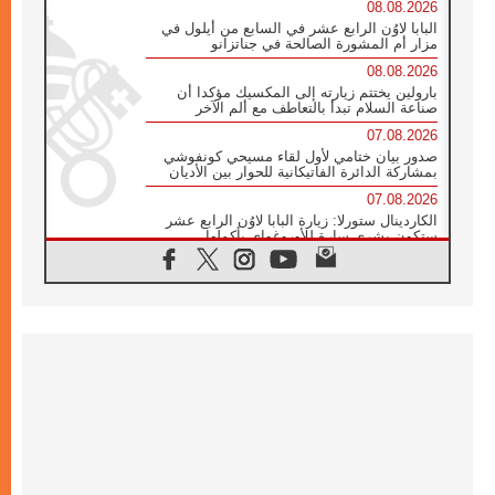
08.08.2026
البابا لاوُن الرابع عشر في السابع من أيلول في
مزار أم المشورة الصالحة في جناتزانو
08.08.2026
بارولين يختتم زيارته إلى المكسيك مؤكدا أن
صناعة السلام تبدأ بالتعاطف مع ألم الآخر
07.08.2026
صدور بيان ختامي لأول لقاء مسيحي كونفوشي
بمشاركة الدائرة الفاتيكانية للحوار بين الأديان
07.08.2026
الكاردينال ستورلا: زيارة البابا لاوُن الرابع عشر
ستكون بشرى سارة للأوروغواي بأكملها
07.08.2026
الفاتيكان يعلن برنامج الزيارة الرسولية للبابا لاوُن
الرابع عشر إلى فرنسا
07.08.2026
في الذكرى الـ ٨١ لحادثة هيروشيما الكنيسة في
اليابان تنظم ١٠ أيام للصلاة على نية السلام
07.08.2026
الكنيسة في الأوروغواي: زيارة البابا ستعزز
الإيمان والرجاء
06.08.2026
الاجتماع الشهري للمطارنة الموارنة