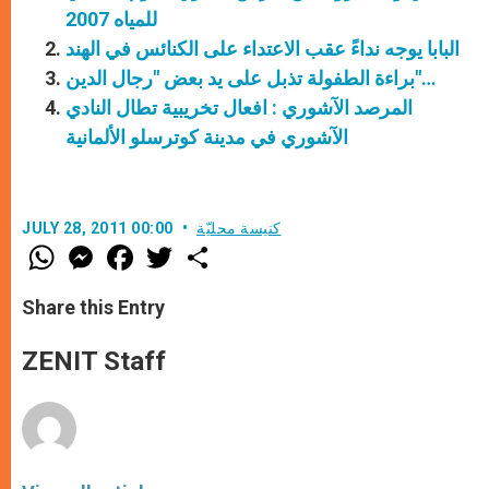
للمياه 2007
البابا يوجه نداءً عقب الاعتداء على الكنائس في الهند
براءة الطفولة تذبل على يد بعض "رجال الدين"…
المرصد الآشوري : افعال تخريبية تطال النادي
الآشوري في مدينة كوترسلو الألمانية
كنيسة محليّة
JULY 28, 2011 00:00
W
M
F
T
S
h
e
a
w
h
a
s
c
i
a
t
s
e
t
r
Share this Entry
s
e
b
t
e
A
n
o
e
p
g
o
r
ZENIT Staff
p
e
k
r