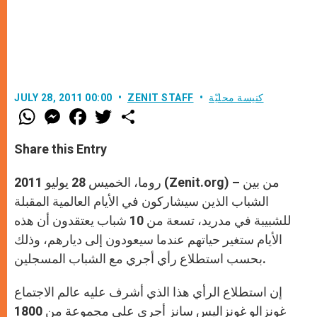
كنيسة محليّة
ZENIT STAFF
JULY 28, 2011 00:00
W
M
F
T
S
h
e
a
w
h
a
s
c
i
a
t
s
e
t
r
Share this Entry
s
e
b
t
e
A
n
o
e
p
g
o
r
روما، الخميس 28 يوليو 2011 (Zenit.org) – من بين
p
e
k
r
الشباب الذين سيشاركون في الأيام العالمية المقبلة
للشبيبة في مدريد، تسعة من 10 شباب يعتقدون أن هذه
الأيام ستغير حياتهم عندما سيعودون إلى ديارهم، وذلك
بحسب استطلاع رأي أجري مع الشباب المسجلين.
إن استطلاع الرأي هذا الذي أشرف عليه عالم الاجتماع
غونزالو غونزاليس سانز أجري على مجموعة من 1800