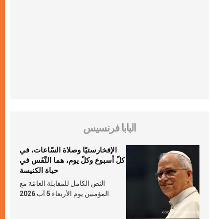
البابا فرنسيس
الإفخارستيّا وصلاة السّاعات، في
كلّ أسبوع وكلّ يوم، هما النَّفَس في
حياة الكنيسة
النص الكامل للمقابلة العامّة مع
المؤمنين يوم الأربعاء 5 آب 2026