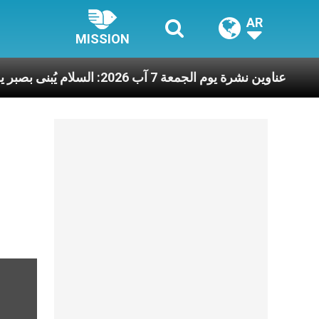
AR
MISSION
 الآخرين
عناوين نشرة يوم الجمعة 7 آب 2026: السلام يُبنى بصبر يومًا بعد يوم