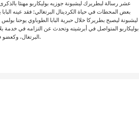
عشر رسالة لبطريرك ليشبونة جوزيه بوليكاربو مهنئا بالذكرى
بعض المحطات في حياة الكردينال البرتغالي: فقد عينه الباب
ليشبونة ليصبح بطريركا خلال حبرية البابا الطوباوي يوحنا بولس
بوليكاربو المتواصل في أبرشيته وتحدث عن التزامه في خدمة 
البرتغال، وكعضو في مجمع الكرادلة والعديد من الدوائر الفاتيكانية.