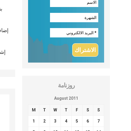
ب
إضاف
إشا
روزنامة
August 2011
M
T
W
T
F
S
S
1
2
3
4
5
6
7