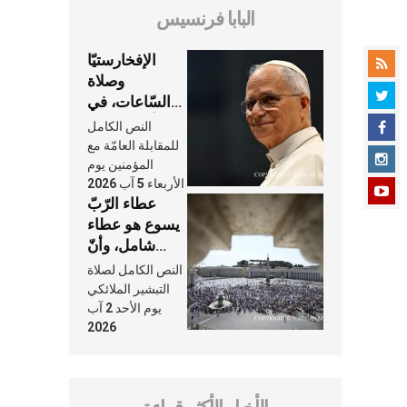
البابا فرنسيس
الإفخارستيّا
وصلاة
السّاعات، في
كلّ أسبوع وكلّ
النص الكامل
يوم، هما النَّفَس
للمقابلة العامّة مع
في حياة
المؤمنين يوم
الأربعاء 5 آب 2026
الكنيسة
عطاء الرّبّ
يسوع هو عطاء
شامل، وأنّ
عنايته بنا لا
النص الكامل لصلاة
تغيب عنّا أبدًا
التبشير الملائكي
يوم الأحد 2 آب
2026