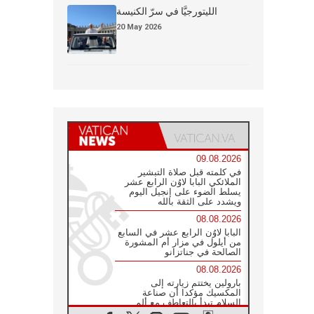
الليتورجيَّا في سرّ الكنيسة
20 May 2026
09.08.2026
في كلمته قبل صلاة التبشير
الملائكي البابا لاوُن الرابع عشر
يسلط الضوء على إنجيل اليوم
ويشدد على الثقة بالله
08.08.2026
البابا لاوُن الرابع عشر في السابع
من أيلول في مزار أم المشورة
الصالحة في جناتزانو
08.08.2026
بارولين يختتم زيارته إلى
المكسيك مؤكدا أن صناعة
السلام تبدأ بالتعاطف مع ألم
الآخر