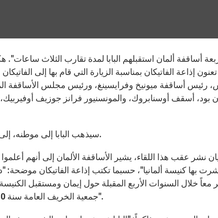
تعنون إذاعة الفاتيكان بمناسبة الزيارة التي قام بها إلى الفاتي
 رئيس أساقفة ميونيخ وفرايسينغ، ورئيس مجلس الأساقفة الم
سيذهب البابا إلى موطنه، إلى برلين وإرفورت وفرايبورغ، من 22 ولغاية 25 سبتمبر.
ر معاً خلال السنوات الأربع المقبلة حول إيمان ومستقبل الكنيسة
جمعية الخريف العامة سنة 2010، وعقدت الدورة الأولى في 8 و9 يوليو في مانهايم".