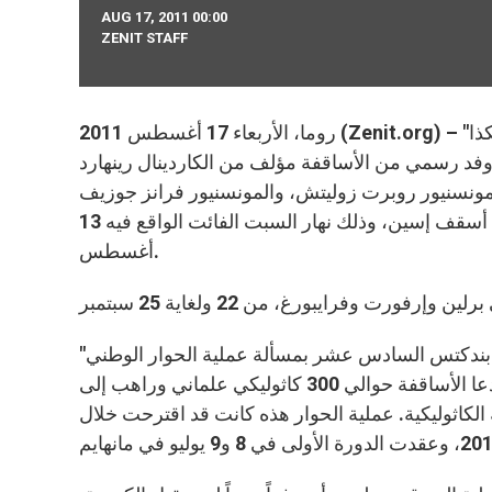
AUG 17, 2011 00:00
ZENIT STAFF
روما، الأربعاء 17 أغسطس 2011 (Zenit.org) – "أربعة أساقفة ألمان استقبلهم البابا لمدة تقارب الثلاث ساعات". هكذا
كان وفد رسمي من الأساقفة مؤلف من الكاردينال رينهارد
ونسنيور روبرت زوليتش، والمونسنيور فرانز جوزيف
هيرمان بود، أسقف أوسنابروك، والمونسنيور فرانز جوزيف أوفيربيك، أسقف إسين، وذلك نهار السبت الفائت الواقع فيه 13
أغسطس.
"في بيان نشر عقب هذا اللقاء، يشير الأساقفة الألمان إلى أنهم أعلموا بندكتس السادس عشر بمسألة عملية الحوار الوطني
التي باشرت بها كنيسة ألمانيا"، حسبما تكتب إذاعة الفاتيكان موضحة: "دعا الأساقفة حوالي 300 كاثوليكي علماني وراهب إلى
 الكاثوليكية. عملية الحوار هذه كانت قد اقترحت خلال