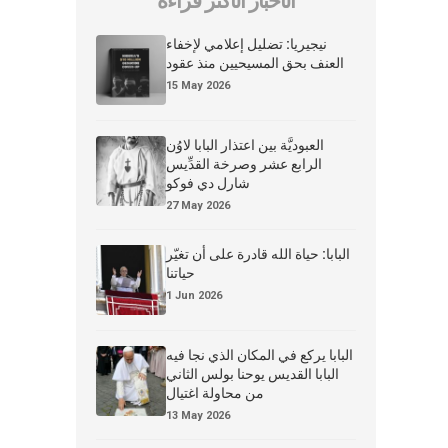
الأخبار الأكثر قراءة
نيجيريا: تضليل إعلامي لإخفاء
العنف بحق المسيحيين منذ عقود
15 May 2026
العبوديَّة بين اعتذار البابا لاوُن
الرابع عشر وصرخة القدِّيس
شارل دي فوكو
27 May 2026
البابا: حياة الله قادرة على أن تغيّر
حياتنا
1 Jun 2026
البابا يركع في المكان الذي نجا فيه
البابا القديس يوحنا بولس الثاني
من محاولة اغتيال
13 May 2026