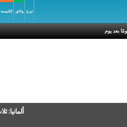
تبرع
وثائق
الكنيسة و
1
ألمانيا: ث