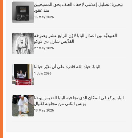
نيجيريا: تضليل إعلامي لإخفاء العنف بحق المسيحيين
منذ عقود
15 May 2026
العبوديَّة بين اعتذار البابا لاوُن الرابع عشر وصرخة
القدِّيس شارل دي فوكو
27 May 2026
البابا: حياة الله قادرة على أن تغيّر حياتنا
1 Jun 2026
البابا يركع في المكان الذي نجا فيه البابا القديس يوحنا
بولس الثاني من محاولة اغتيال
13 May 2026