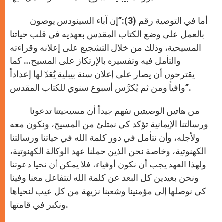
أما في التوصية رقم (3):”إن آباء السينودس يوصون
بالعمل على وضع الكتاب المقدس بعهديه في قلب حياتنا
المسيحية، وذلك من خلال التشجيع على إعلانه وقراءته
والتأمل فيه وتفسيره بالإرتكاز على المسيح… كما
يقترحون أن يصار على إعلان سنة بيبلية يُعَدّ لها إعداداً
وافياً ومن ثم يُكرَّس أسبوع سنوي للكتاب المقدس”.
من هاتين الوصيتين نفهم جيداً أن مسيحيتنا تدعونا
ورسالتنا الإيمانية تؤكد كي نمتلئ من المسيح، ونكون معه
ولأجله، وأن نتأمل في دور كلمة الله في حياتنا ورسالتنا
الكهنوتية، وخاصة نحن الذين حملنا عهد الوكالة الكهنوتية،
ولهذا العهد يجب أن نكون أوفياء، فلا يمكن أن نحيا دعوتنا
ونحن بعيدين كل البعد عن كلمة الله لتتفاعل معنا وفينا
كي نوصلها إلى مؤمنينا وشعبنا نزيهة من كل عيب لنحياها
ونكبر في قامتها.