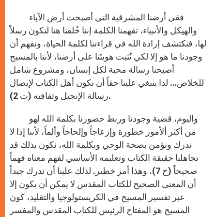
ففي أرضنا المشرقية التي أصبحت أرض الآباء
والهيكل والأنبياء، تفهمنا الكلمة إننا خُلقنا هنا لنكون رسلاً
لها، فنكتشف إرادة الله في قراءتنا لكلمة الحياة، ونفهم أن
وجودنا ما هو إلا لكي نُثبت هويتَنا على أرضنا، لأننا بالمسيح
أصبحنا رسالة محبة لكل إنسان، ومشروع شامل
للخلاص… لذا ينبغي علينا حقاً أن نكون أهل الكتاب لإيصال
رسالة الإنجيل وثقافته (ت 2).
واليوم، قضية وجودنا وربط حضورنا بكلمة الله لهو
من أكثر ألأمور خطورة وإزعاجاً وإلحاحاً وألماً، لأننا إذا لا
ندرك ونؤمن بصحة الوحي وبكلمة الله، نكون بذلك قد
تجاهلنا حقيقة الكتاب وتعليمه الأساسي لفهم معناه فهماً
صحيحاً (خ 7)، وهذا أمر خطير. لذلك علينا أن ندرك جيداً
أن المعنى الصحيح للكتاب المقدس لا يمكن أن يكون إلا
عبر تفسير المسيح في الكريستولوجيا والتقليد، كون
المسيح هو المفتاح الرئيس للكتاب المقدس والمفسر