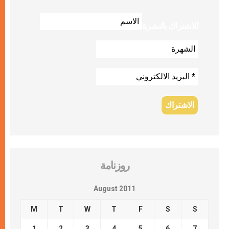
للاشتراك بالنشرة
روزنامة
August 2011
M
T
W
T
F
S
S
1
2
3
4
5
6
7