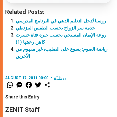
Related Posts:
روسيا تُدخل التعليم الديني في البرنامج المدرسي
خدمة سر الزواج بحسب الطقس البيزنطي
روعة الإيمان المسيحي بحسب خبرة فتاة خسرت
كاهن رعيتها (1)
رياضة الصوم: يسوع على الصليب، غير مفهوم من
الآخرين
روحانيّة
AUGUST 17, 2011 00:00
W
M
F
T
S
h
e
a
w
h
a
s
c
i
a
t
s
e
t
r
Share this Entry
s
e
b
t
e
A
n
o
e
p
g
o
r
ZENIT Staff
p
e
k
r