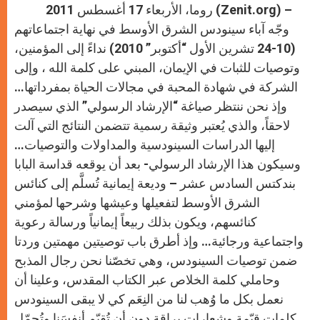
روما، الأربعاء 17 أغسطس 2011 (Zenit.org) –
وجّه آباء سينودس الشرق الأوسط في نهاية اجتماعاتهم
(10-24 تشرين الأول “أكتوبر” 2010) نداءً إلى المؤمنين،
وتوصيات للثبات في الإيمان، المبني على كلمة الله ، وإلى
الشركة في شهادة المحبة في مجالات الحياة بمفرداتها…
وإذ نحن ننتظر صياغة “الإرشاد الرسولي” الذي سيصدر
لاحقاً، والذي يُعتبر وثيقة رسمية تتضمن النتائج التي آلت
إليها الدراسات السينودسية والمداولات والتوصيات…
وسيكون هذا الإرشاد الرسولي- بعد أن يوقعه قداسة البابا
بندكتس السادس عشر – وديعة إيمانية تُسلَّم إلى كنائس
الشرق الأوسط لتفعيلها وعيشها وشرحها لمؤمني
كنائسهم، ويكون بذلك ربيعاً إيمانياً ورسالة رعوية
واجتماعية ورجائية… وإذ أطرق باب توصيتين مهمتين وردتا
ضمن توصيات السينودس، وهي تخصّنا نحن رجال المذبح
وحاملي كلمة الخلاص عبر الكتاب المقدس، وعلينا أن
نعمل بكل ما وُهب لنا من النِعَم كي لا يبقى السينودس
كلمات قيّمة وشعارات براقة دون أن تُقيّم أنفسَنا وتُجمّل