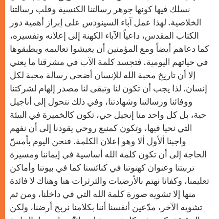
نسلك فيها كونها جوهر رسالتنا الكنسية وقلب رسالتنا
الخلاصية. لهذا عمل آباء السينودس على إبراز أهمية دور
الكتاب المقدس، داعياً الآباء الكهنة إلى إعلانه وتفسيره،
كما دعاهم أيضاً ومع المؤمنين أن يعيشوا تعاليمه ويطبقوها
في حياتهم اليومية. فتجسد كلمة الآب في مشرقنا ما يعني
إلا أن تاريخ محبة الله للإنسان أضحى رسالة محبة لكل
إنسان. لذا يجب أن تكون لنا وتبقى لنا مصدر إلهام لشركتنا
ووفائنا ورسالتنا وشهادتنا، وفي ذلك نتحول إلى أناجيل
حية، بل كل واحد منا إنجيل حي، تكون كالخميرة في البيئة
التي نحيا فيها، وتكون كمنبع روحي يقودنا إلى أن نفهم
واجبنا ألأول ألا وهو إعلان الكلمة. فنحن اليوم بأمسّ
الحاجة إلى أن تكون كلمة الله أساسية في إيماننا ومسيرة
تربيتنا وعنوان كهنوتنا في كنائسنا كما في بيوتنا وأماكن
تعليمنا، وكفانا نهتم بالأرضيات والثرثرات هنا وهناك لا فائدة
منها إلا تشويه صورة كلمة الله التي في داخلنا، ومن ثم
تشويه الآخر، مدّعين أنفسنا أننا بكلامنا نربح أرضنا، ولكن