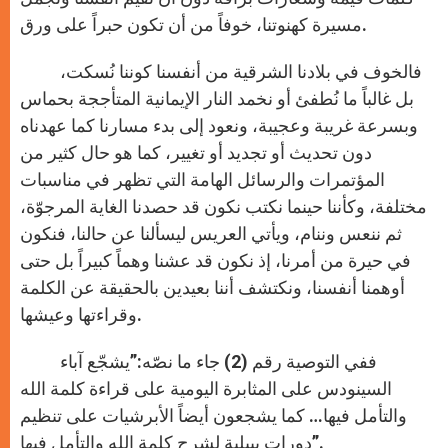
مسيرة كهنوتنا، خوفاً من أن تكون حبراً على ورق.
فالخوف في بلادنا الشرقية من أنفسنا كوننا نُسكت،
بل غالباً ما نُطفئ أو نخمد النار الإيمانية المتأججة بحماس
وبسرعة غريبة وعجيبة، ونعود إلى بدء مسارنا كما عهدناه
دون تحديث أو تجديد أو تغيير، كما هو حال كثير من
المؤتمرات والرسائل الهامة التي تظهر في مناسبات
مختلفة، وكأننا حينما نكتب نكون قد حصدنا الغاية المرجوّة،
ثم ننعس وننام، ويأتي العريس ليسألنا عن حالنا، فنكون
في حيرة من أمرنا، إذ نكون قد عشنا وهماً كبيراً بل حتى
أوهمنا أنفسنا، ونكتشف أننا بعيدين بالحقيقة عن الكلمة
وقراءتها وعيشها.
ففي التوصية رقم (2) جاء ما نصّه:”يشجّع آباء
السينودس على المثابرة اليومية على قراءة كلمة الله
والتأمل فيها… كما يشجعون أيضاً الأبرشيات على تنظيم
دورات بيبلية لشرح كلمة الله والتأمل فيها”.