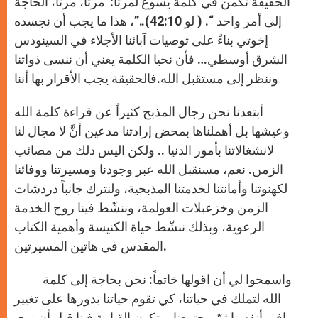
الحقيقة تكمن في كلمة يسوع لمرتا:”مرتا، مرتا، الحاجة
إلى أمر واحد “. ( لو 42:10)..”، هذا ما يجب أن نجسده
إخوتي بناءً على توصيات آبائنا الأجلاء في السينودس
الشرق أوسطي… فأن نحيا الكلمة يعني أن ننسى ذواتنا
وننظر إلى مستقبل الله.فالحقيقة يجب الأقرار بها أننا
أبتعدنا نحن رجال المذبح كثيراً عن قراءة كلمة الله
وعيشها بل أهملناها بمحض إرادتنا مدعين أنَّ لا مجال لنا
لانشغالاتنا بأمور الدنيا .. ولكن اليس ذلك من مصائب
الزمن. نعم، مسنقبل الله عبر وجودنا ومسيرتنا ووفائنا
لكهنوتنا وأمانتنا لخدمتنا المذبحية، ولنترك جانباً دردشات
الزمن وخزعبلات العولمة، وننشّط فينا روح الخدمة
الرعوية، وبذلك ننشّط حياة الكنيسة وأهمية الكتاب
المقدس في هاتين المسيرتين.
واسمحوا لي أن اقولها خاتماً: نحن بحاجة إلى كلمة
الله لتملك في حياتنا، كي تقوم حياتنا بدورها على تغيير
مافي أنفسنا ثمّ مجتمعنا، وتكون القيامة فينا قبل أن نرى