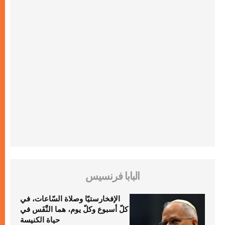
البابا فرنسيس
الإفخارستيّا وصلاة السّاعات، في
كلّ أسبوع وكلّ يوم، هما النَّفَس في
حياة الكنيسة