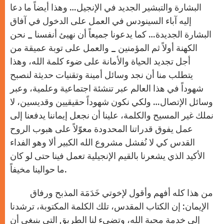
البشارة والتبشير الجديد في الإنجيل… وهذا أيضاً ما دعا
إليه آباء السينودس في العمل على الدخول في آفاق
البشارة الجديدة… كما يدعونا جميعاً أن نهيئ أنفسنا _ نحن
الكهنة أولاً ثم المؤمنين _ والعمل على توبة عميقة من
أجل تجديد الحياة والأمانة على ضوء كلمة الله، وهذا
يتطلب منا أن نجد وسائل أمينة وتقنيات حديثة لنصبح
شهوداً في هذا العالم عبر تنشئة اجتماعية وعلمية، وعبر
وسائل الإتصال… ولكي نكون شهوداً حقيقيين وقديسين، لا
نملك غير المسيح والكلمة، علينا أن نجعل إيماننا يدفعنا إلى
عمل يفوق قدراتنا المحدودة معوّلاً على هبوب الروح
القدس كي لا نُفشل مشروع الله الكبير ألا وهو الفداء
الأكيد الذي يشعرنا بالقيم الإنجيلية تعمل فينا حتى لو كان
ما حوالينا مخيفاً.
من هذا كله أفهم وأقول لإخوتي خَدَمَة المذبح ورفاق
الإيمان: إن الكتاب المقدس، تلك الكلمة المكتوبة، ترشدنا
إلى خدمة محبة الله، وتضيء لنا الطريق التي ينبغي أن