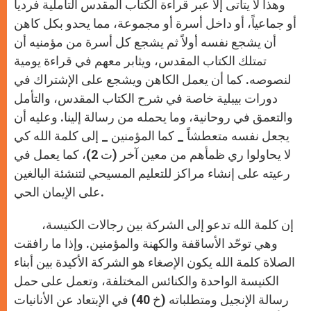
وهذا لا يتأتى إلا عبر قراءة الكتاب المقدس التأملية فردياً
أو جماعياً، أو داخل أسرة أو مجموعة، مما يحدو بكل كاهن
أن يشجع نفسه أولاً ثم يشجع كل أسرة من مؤمنيه أن
تمتلك الكتاب المقدس، ويثابر معهم في قراءة يومية
لنصوصه. كما أن يعمل الكاهن ويشجع على الإشتراك في
دورات بيبلية خاصة في شرح الكتاب المقدس، والتأمل
والتعمق في روحانية، وما يحمله من رسالة إلينا. وعليه أن
يجعل نفسه متعطشاً _ كما المؤمنين _ إلى كلمة الله كي
لا يحاولوا ري ظمأهم من معين آخر (ت 2)، كما يعمل في
رعيته على إنشاء مراكز للتعليم المسيحي لتنشئة البالغين
على الإيمان الحي.
إن كلمة الله تدعو إلى الشركة بين رجالات الكنيسة،
وهي توحّد الأساقفة والكهنة والمؤمنين. وإذا ما رافقت
الصلاة كلمة الله يكون الإصغاء هو الشركة الأكيدة بين أبناء
الكنيسة الواحدة والكنائس المختلفة، وتعمل على حمل
رسالة الإنجيل ومتطلباته (خ 40) في الإبتعاد عن الأنانيات