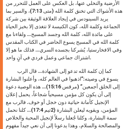
الأرضية والتخلي عنها، بل العكس على العمل للتحرر من
هذه الأشواك التي تخنق كلمة الله (متى 7:13)، والسير بما
يريد السينودس في إيجاد العلاقة الوثيقة بين شركة
الجماعة وكلمة الله، كون الكنيسة لا تتغذى إلا بخبز الحياة
على مائدة الله، كلمة الله وجسد المسيح… ولقاءنا مع
كلمة الله في المسيح يسوع الحاضر في الكتاب المقدس
وفي الافخارستيا، يُشركنا بجسده السري… فذلك ما هو إلا
اشتراك جماعي وعمل فردي في آنٍ واحد.
كما إن كلمة الله تدعو إلى الشهادة… قال الرب
يسوع في وصيته:”اذهبوا في العالم كله، وأعلنوا البشارة
إلى الخلق أجمعين” (مرقس 15:16)… هذه الوصية دعوة
إلى أن يكون كل مؤمن مسيحياً شجاعاً، يحمل إعلان
الإنجيل كأمانة حياتية دون خجل أو خوف. فالرب مع
المؤمن، ويقويه ليعلن البشارة (2تيم 17:4)… كلنا نحمل
سمة البشارة، وكلنا جُعلنا رسلاً لإنجيل المحبة والخلاص
والمصالحة والسلام، وهذا يدعونا إلى أن نعي جيداً مفهوم