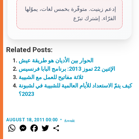
إدعم زينيت. متوفّرة بخمس لغات، يموّلها
القرّاء. إشترك تبرّع
Related Posts:
الحوار بين الأديان هو طريقة عيش
الإثنين 22 تموز 2013: برنامج البابا فرنسيس
ثلاثة مفاتيح للعمل مع الشبيبة
كيف يتمّ الاستعداد للأيام العالمية للشبيبة في لشبونة
2023؟
شبيبة
AUGUST 18, 2011 00:00
W
M
F
T
S
h
e
a
w
h
a
s
c
i
a