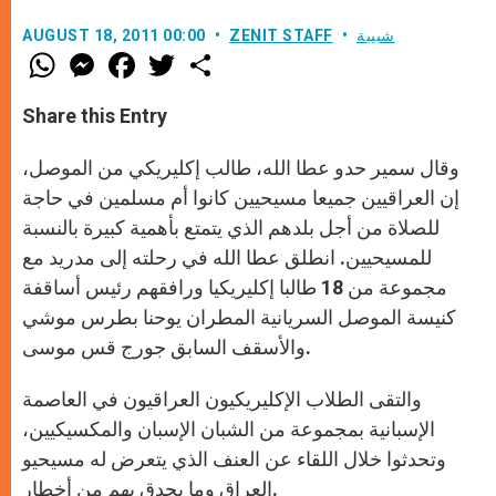
شبيبة
ZENIT STAFF
AUGUST 18, 2011 00:00
W
M
F
T
S
h
e
a
w
h
a
s
c
i
a
t
s
e
t
r
Share this Entry
s
e
b
t
e
A
n
o
e
p
g
o
r
وقال سمير حدو عطا الله، طالب إكليريكي من الموصل،
p
e
k
r
إن العراقيين جميعا مسيحيين كانوا أم مسلمين في حاجة
للصلاة من أجل بلدهم الذي يتمتع بأهمية كبيرة بالنسبة
للمسيحيين. انطلق عطا الله في رحلته إلى مدريد مع
مجموعة من 18 طالبا إكليريكيا ورافقهم رئيس أساقفة
كنيسة الموصل السريانية المطران يوحنا بطرس موشي
والأسقف السابق جورج قس موسى.
والتقى الطلاب الإكليريكيون العراقيون في العاصمة
الإسبانية بمجموعة من الشبان الإسبان والمكسيكيين،
وتحدثوا خلال اللقاء عن العنف الذي يتعرض له مسيحيو
العراق وما يحدق بهم من أخطار.