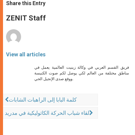
t
s
e
t
r
Share this Entry
s
e
b
t
e
A
n
o
e
p
g
o
r
ZENIT Staff
p
e
k
r
View all articles
فريق القسم العربي في وكالة زينيت العالمية يعمل في
مناطق مختلفة من العالم لكي يوصل لكم صوت الكنيسة
ووقع صدى الإنجيل الحي.
كلمة البابا إلى الراهبات الشابات
لقاء شباب الحركة الكاثوليكية في مدريد