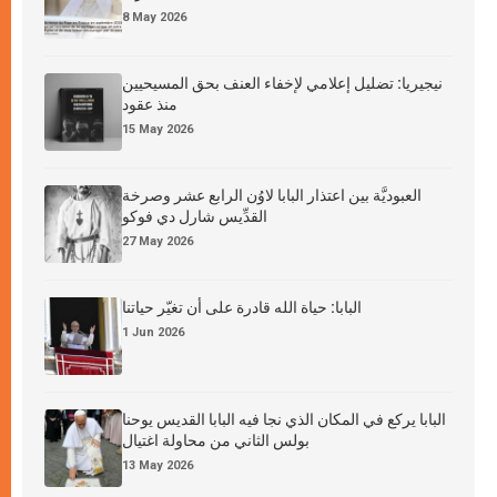
8 May 2026
نيجيريا: تضليل إعلامي لإخفاء العنف بحق المسيحيين
منذ عقود
15 May 2026
العبوديَّة بين اعتذار البابا لاوُن الرابع عشر وصرخة
القدِّيس شارل دي فوكو
27 May 2026
البابا: حياة الله قادرة على أن تغيّر حياتنا
1 Jun 2026
البابا يركع في المكان الذي نجا فيه البابا القديس يوحنا
بولس الثاني من محاولة اغتيال
13 May 2026