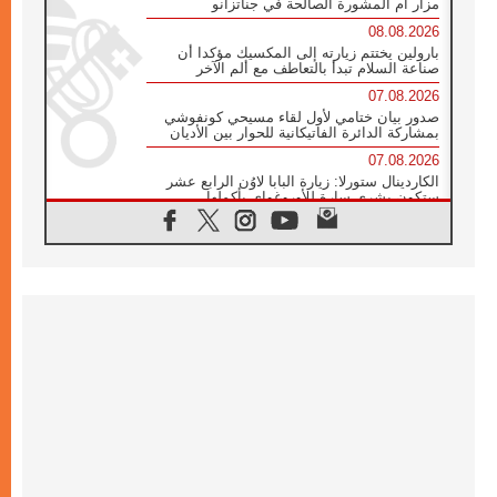
مزار أم المشورة الصالحة في جناتزانو
08.08.2026
بارولين يختتم زيارته إلى المكسيك مؤكدا أن
صناعة السلام تبدأ بالتعاطف مع ألم الآخر
07.08.2026
صدور بيان ختامي لأول لقاء مسيحي كونفوشي
بمشاركة الدائرة الفاتيكانية للحوار بين الأديان
07.08.2026
الكاردينال ستورلا: زيارة البابا لاوُن الرابع عشر
ستكون بشرى سارة للأوروغواي بأكملها
07.08.2026
الفاتيكان يعلن برنامج الزيارة الرسولية للبابا لاوُن
الرابع عشر إلى فرنسا
07.08.2026
في الذكرى الـ ٨١ لحادثة هيروشيما الكنيسة في
اليابان تنظم ١٠ أيام للصلاة على نية السلام
07.08.2026
الكنيسة في الأوروغواي: زيارة البابا ستعزز
الإيمان والرجاء
06.08.2026
الاجتماع الشهري للمطارنة الموارنة
06.08.2026
الكاردينال روسي: زيارة البابا لاوُن إلى الأرجنتين