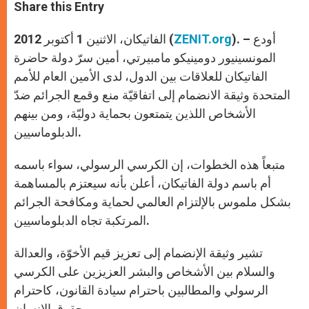
t
s
e
t
r
Share this Entry
s
e
b
t
e
A
n
o
e
p
g
o
r
). – أودع
ZENIT.org
الفاتيكان، الاثنين 1 أكتوبر 2012 (
p
e
k
r
المونسينيور دومينيكو مامبيرتي، أمين سرّ دولة حاضرة
الفاتيكان للعلاقات بين الدول، لدى الأمين العام للأمم
المتحدة وثيقة الانضمام إلى اتفاقيّة منع وقمع الجرائم ضدّ
الأشخاص اللذين يتمتعون بحماية دوليّة، ومن بينهم
الدبلوماسيين.
متبعاً هذه الخطوات، إن الكرسي الرسولي، سواء باسمه
أم باسم دولة الفاتيكان، أعلن بأنه سيعتزم بالمساهمة
بشكل ملموس بالإلتزام العالمي لحماية ومكافحة الجرائم
المرتكبة تجاه الدبلوماسيين.
تشير وثيقة الإنضمام إلى تعزيز قيم الأخوّة، والعدالة
والسلام بين الأشخاص والبشر العزيزين على الكرسي
الرسولي والمطالبين باحترام سيادة القانون، كاحترام
حقوق الإنسان.