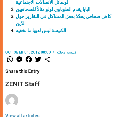
لوسائل الاتصالات الاجتماعية
البابا يقدم الطوباوي لولو مثالاً للصحافيين
كاهن صحافي يحدّدُ بعضَ المشاكل في التقارير حول
الدّين
الكنيسة ليس لديها ما تخفيه
كنيسة محليّة
OCTOBER 01, 2012 00:00
W
M
F
T
S
h
e
a
w
h
a
s
c
i
a
t
s
e
t
r
Share this Entry
s
e
b
t
e
A
n
o
e
p
g
o
r
ZENIT Staff
p
e
k
r
View all articles