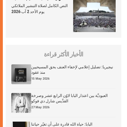
النص الكامل لصلاة التبشير الملائكي
يوم الأحد 2 آب 2026
الأخبار الأكثر قراءة
نيجيريا: تضليل إعلامي لإخفاء العنف بحق المسيحيين
منذ عقود
15 May 2026
العبوديَّة بين اعتذار البابا لاوُن الرابع عشر وصرخة
القدِّيس شارل دي فوكو
27 May 2026
البابا: حياة الله قادرة على أن تغيّر حياتنا