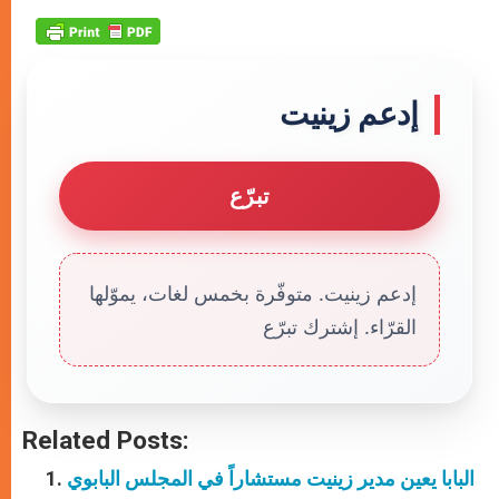
إدعم زينيت
تبرّع
إدعم زينيت. متوفّرة بخمس لغات، يموّلها
القرّاء. إشترك تبرّع
Related Posts:
البابا يعين مدير زينيت مستشاراً في المجلس البابوي