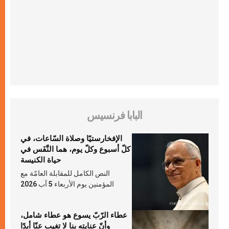
البابا فرنسيس
الإفخارستيّا وصلاة السّاعات، في
كلّ أسبوع وكلّ يوم، هما النَّفَس في
حياة الكنيسة
النص الكامل للمقابلة العامّة مع
المؤمنين يوم الأربعاء 5 آب 2026
عطاء الرّبّ يسوع هو عطاء شامل،
وأنّ عنايته بنا لا تغيب عنّا أبدًا