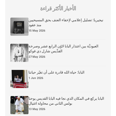
الأخبار الأكثر قراءة
نيجيريا: تضليل إعلامي لإخفاء العنف بحق المسيحيين
منذ عقود
15 May 2026
العبوديَّة بين اعتذار البابا لاوُن الرابع عشر وصرخة
القدِّيس شارل دي فوكو
27 May 2026
البابا: حياة الله قادرة على أن تغيّر حياتنا
1 Jun 2026
البابا يركع في المكان الذي نجا فيه البابا القديس يوحنا
بولس الثاني من محاولة اغتيال
13 May 2026