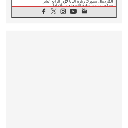
الكاردينال ستورلا: زيارة البابا لاوُن الرابع عشر
ستكون بشرى سارة للأوروغواي بأكملها
07.08.2026
الفاتيكان يعلن برنامج الزيارة الرسولية للبابا لاوُن
الرابع عشر إلى فرنسا
07.08.2026
في الذكرى الـ ٨١ لحادثة هيروشيما الكنيسة في
اليابان تنظم ١٠ أيام للصلاة على نية السلام
07.08.2026
الكنيسة في الأوروغواي: زيارة البابا ستعزز
الإيمان والرجاء
06.08.2026
الاجتماع الشهري للمطارنة الموارنة
06.08.2026
الكاردينال روسي: زيارة البابا لاوُن إلى الأرجنتين
هي تكريم للبابا فرنسيس
06.08.2026
زيارة البابا إلى البيرو ستكون زمن نعمة ومصالحة
ورجاء