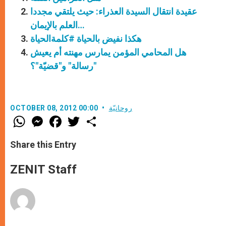
عقيدة انتقال السيدة العذراء: حيث يلتقي مجددا
العلم بالإيمان…
هكذا نفيض بالحياة #كلمةالحياة
هل المحامي المؤمن يمارس مهنته أم يعيش
"رسالة" و"قضيّة"؟
روحانيّة
OCTOBER 08, 2012 00:00
W
M
F
T
S
h
e
a
w
h
a
s
c
i
a
t
s
e
t
r
Share this Entry
s
e
b
t
e
A
n
o
e
p
g
o
r
ZENIT Staff
p
e
k
r