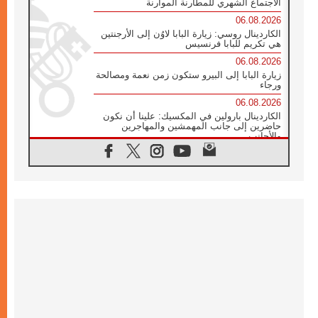
الاجتماع الشهري للمطارنة الموارنة
06.08.2026
الكاردينال روسي: زيارة البابا لاوُن إلى الأرجنتين
هي تكريم للبابا فرنسيس
06.08.2026
زيارة البابا إلى البيرو ستكون زمن نعمة ومصالحة
ورجاء
06.08.2026
الكاردينال بارولين في المكسيك: علينا أن نكون
حاضرين إلى جانب المهمشين والمهاجرين
والأجانب
06.08.2026
البابا لاوُن الرابع عشر للشباب في أسيزي:
"أوروبا والعالم يبحثان اليوم عن قديسين جُدد
فيكم"
06.08.2026
البابا في أسيزي يتحدث إلى الشباب المشاركين
في لقاء الشباب الفرنسيسكاني
06.08.2026
البابا لاوُن الرابع عشر يبرق معزيا بوفاة
الكاردينال جوليو دوارتي لانغا
05.08.2026
في مقابلته العامة مع المؤمنين البابا لاوُن الرابع
عشر يواصل الحديث عن الدستور في الليتورجيا