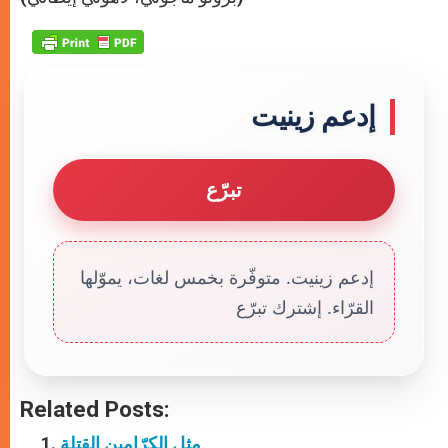
p
e
k
r
إدعم زينيت
تبرّع
إدعم زينيت. متوفّرة بخمس لغات، يموّلها
القرّاء. إشترك تبرّع
Related Posts:
مثل الكرّامين القتلة