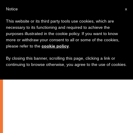
AR
Notice
x
This website or its third party tools use cookies, which are
necessary to its functioning and required to achieve the
purposes illustrated in the cookie policy. If you want to know
الروحانية والسر
more or withdraw your consent to all or some of the cookies,
please refer to the
cookie policy
.
By closing this banner, scrolling this page, clicking a link or
“الروحانية الحقة تتغذى من السر ولا
continuing to browse otherwise, you agree to the use of cookies.
تحاول الإطاحة به”