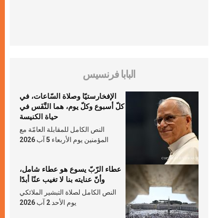
البابا فرنسيس
الإفخارستيّا وصلاة السّاعات، في
كلّ أسبوع وكلّ يوم، هما النَّفَس في
حياة الكنيسة
النص الكامل للمقابلة العامّة مع
المؤمنين يوم الأربعاء 5 آب 2026
عطاء الرّبّ يسوع هو عطاء شامل،
وأنّ عنايته بنا لا تغيب عنّا أبدًا
النص الكامل لصلاة التبشير الملائكي
يوم الأحد 2 آب 2026