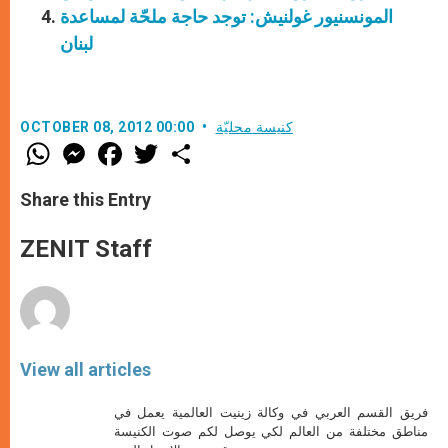
المونسنيور غولنيش: توجد حاجة ملحّة لمساعدة
لبنان
كنيسة محليّة
OCTOBER 08, 2012 00:00
W
M
F
T
S
h
e
a
w
h
a
s
c
i
a
t
s
e
t
r
Share this Entry
s
e
b
t
e
A
n
o
e
p
g
o
r
ZENIT Staff
p
e
k
r
View all articles
فريق القسم العربي في وكالة زينيت العالمية يعمل في
مناطق مختلفة من العالم لكي يوصل لكم صوت الكنيسة