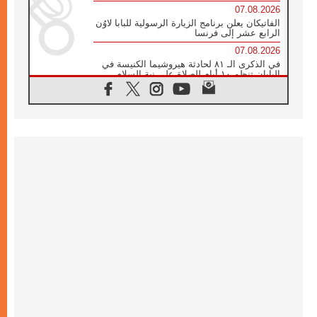
07.08.2026
الفاتيكان يعلن برنامج الزيارة الرسولية للبابا لاوُن
الرابع عشر إلى فرنسا
07.08.2026
في الذكرى الـ ٨١ لحادثة هيروشيما الكنيسة في
اليابان تنظم ١٠ أيام للصلاة على نية السلام
07.08.2026
الكنيسة في الأوروغواي: زيارة البابا ستعزز
الإيمان والرجاء
06.08.2026
الاجتماع الشهري للمطارنة الموارنة
06.08.2026
الكاردينال روسي: زيارة البابا لاوُن إلى الأرجنتين
هي تكريم للبابا فرنسيس
06.08.2026
زيارة البابا إلى البيرو ستكون زمن نعمة ومصالحة
ورجاء
06.08.2026
الكاردينال بارولين في المكسيك: علينا أن نكون
حاضرين إلى جانب المهمشين والمهاجرين
والأجانب
06.08.2026
البابا لاوُن الرابع عشر للشباب في أسيزي: