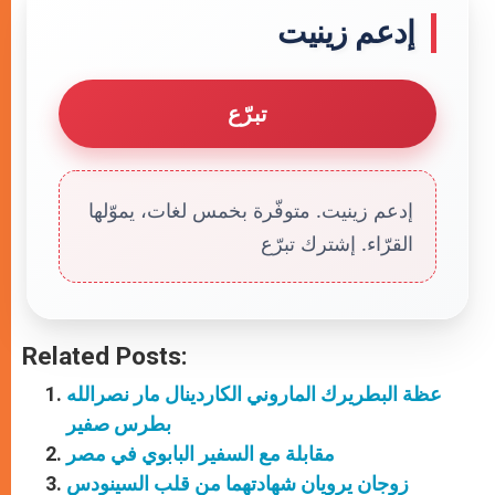
إدعم زينيت
تبرّع
إدعم زينيت. متوفّرة بخمس لغات، يموّلها
القرّاء. إشترك تبرّع
Related Posts:
عظة البطريرك الماروني الكاردينال مار نصرالله
بطرس صفير
مقابلة مع السفير البابوي في مصر
زوجان يرويان شهادتهما من قلب السينودس