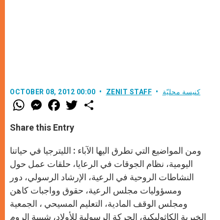
كنيسة محليّة
ZENIT STAFF
OCTOBER 08, 2012 00:00
W
M
F
T
S
h
e
a
w
h
a
s
c
i
a
t
s
e
t
r
Share this Entry
s
e
b
t
e
A
n
o
e
p
g
o
r
ومن المواضيع التي تطرق اليها الآباء : الليترجيا في حياتنا
p
e
k
r
اليومية، نظام الجوقات في الرعايا، حلقات عمل حول
النشاطات الروحية في الرعية، الإرشاد الرسولي، دور
ومسؤوليات مجلس الرعية، حقوق وواجبات كاهن
ومجلس الوقف المادية، التعليم المسيحي ، الجمعية
الخيرية الكاثوليكية، الحركة الرسولية للأولاد، شبيبة الروم