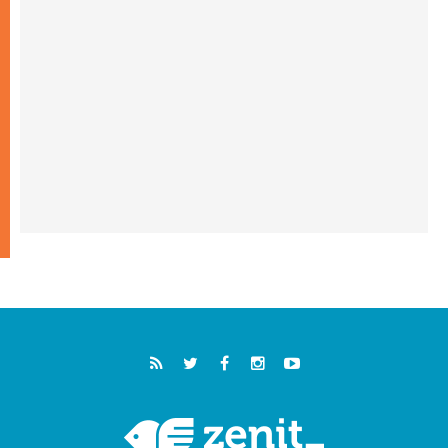
"أوروبا والعالم يبحثان اليوم عن قديسين جُدد
فيكم"