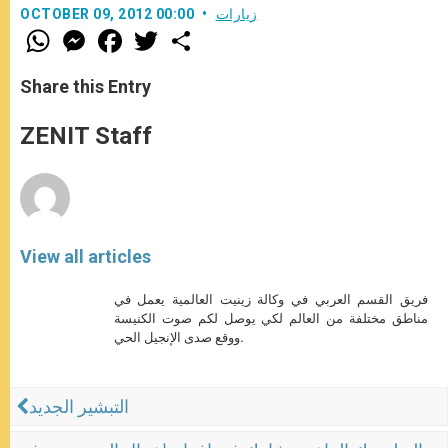
زيارات
OCTOBER 09, 2012 00:00
W
M
F
T
S
h
e
a
w
h
a
s
c
i
a
t
s
e
t
r
Share this Entry
s
e
b
t
e
A
n
o
e
p
g
o
r
ZENIT Staff
p
e
k
r
View all articles
فريق القسم العربي في وكالة زينيت العالمية يعمل في
مناطق مختلفة من العالم لكي يوصل لكم صوت الكنيسة
ووقع صدى الإنجيل الحي.
التبشير الجديد