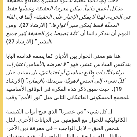
لأحد، إنَّها دائماً عطيّة تدعونا لمسيرةِ محاكاةٍ للحقيقة
بشكل أعمق دائماً. يمكن معرفةُ الحقيقة وعيشُها فقط
في الحرية، لهذا لا يمكن الإجبار على الحقيقة، إنَّما في لقاء
المحبِّة فقط يُمكن سبر أغوارِها.”
(الارشاد 27). ومن
المهم أن نتذكر دائما أن
“ثمَّة بَصِيصا مِنَ الحقيقةِ يُنير جميع
” (الارشاد 27).
البشر
هذا هو معنى الحوار بين الأديان كما يصفه قداسة البابا
بندكتس السادس عشر، فهو ”
لا تفرضه بالأساس اعتبارات
براغماتيِّا ذات طابع سياسيّ أو اجتماعيّ، بل يستند، قبل
كلّ شيء، إلى أُسسٍ لاهوتيِّة مرتبطة بالإيمان.”
(الارشاد
19). حيث سبق ذكر هذه الفكرة في الوثائق الأساسية
للمجمع المسكوني الفاتيكاني الثاني مثل “نور الأمم” وقب
ل كل شيء “في عصرنا” الذي فتح أبواب الكنيسة
الكاثوليكية للحوار مع المؤمنين من الديانات الأخرى. لكل
شخص الحق – لا بل الواجب – في معرفة دين الآخر،
وبالتالي للفرد الحق وبالتالي الواجب أن يقدم معتقداته