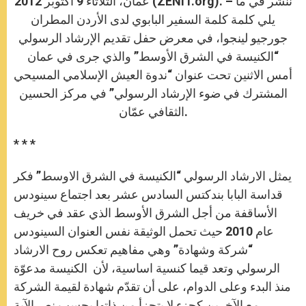
عمان، الثلاثاء 9 أكتوبر 2012 (ZENIT.org). – ننشر في ما
p
e
k
r
يلي كلمة كلمة السفير البابوي لدى الأردن المطران
جورجيو لينجوا، في معرض حفل تقديم الإرشاد الرسولي
“الكنيسة في الشرق الأوسط” والذي جرى في عمان
أمس الاثنين تحت عنوان “ندوة العيش الإسلامي المسيحي
المشترك في ضوء الإرشاد الرسولي” في مركز الحسين
الثقافي عمّان.
* * *
يمثل الارشاد الرسولي “الكنيسة في الشرق الاوسط” فكر
قداسة البابا بندكتس السادس عشر بعد اجتماع سينودس
الأساقفة من أجل الشرق الأوسط الذي عقد في خريف
عام 2010 حيث تحمل الوثيقة نفس العنوان السينودس
“شركة وشهادة” وهي مفاهيم تعكس روح الارشاد
الرسولي وتعد قيما كنسية اساسية، لأن الكنيسة مدعوّة
منذ البدء وعلى الدوام، على أن تقدّم شهادة لقيمة الشركة
مع الآخرين كجزء لا يتجزأ من ذاتها بحسب نص الآية