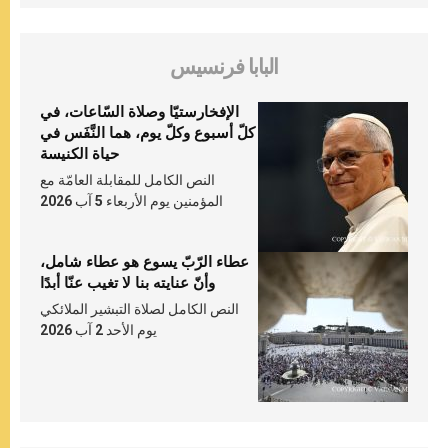
البابا فرنسيس
الإفخارستيّا وصلاة السّاعات، في
كلّ أسبوع وكلّ يوم، هما النَّفَس في
حياة الكنيسة
النص الكامل للمقابلة العامّة مع
المؤمنين يوم الأربعاء 5 آب 2026
عطاء الرّبّ يسوع هو عطاء شامل،
وأنّ عنايته بنا لا تغيب عنّا أبدًا
النص الكامل لصلاة التبشير الملائكي
يوم الأحد 2 آب 2026