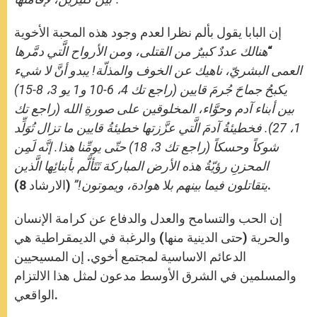
إن البابا يقول بألم نظرا لعدم وجود هذه المحبة الأخوية
“
هنالك عددٌ كبيرٌ من القتلى، ومن الأرواح الَّتي دمَّرها
العمى البشريّ، ناهيك عن الخوف والمذلّة! يبدو أنَّ لا شيء
يكبحُ جماحَ جُرمَ قايين (راجع تك 4، 6-10 و1 يو 3، 8-15)
بين أبناء آدم وحوَّاء، المخلوقين على صورةِ الله (راجع تك
1، 27). فخطيئةُ آدمَ الَّتي عزَّزتها خطيئةُ قايين ما تزال تُوَلِّد
شوكاً وحسكاً (راجع تك 3، 18) حتّى يومِّنا هذا. إنَّه لَمِن
المحزنِ رؤيّةُ هذه الأرض المباركة تَتَألَّم بأبنائِها الَّذين
(الارشاد 8).
يتقاتلون فيما بينهم بلا هوادة، ويموتون!”
إن الحب والتسامح والعدل والدفاع عن كرامة الإنسان
والحرية (حتى الدينية منها) والرغبة في الديمقراطية هي
الدعائم الاساسية لمجتمع أخوي. إن المسيحيين
والمسلمين في الشرق الأوسط مدعون لمثل هذا الالتزام
الواقعي.