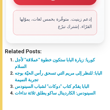
إدعم زينيت. متوفّرة بخمس لغات، يموّلها
القرّاء. إشترك تبرّع
Related Posts:
كوريا: زيارة البابا ستكون خطوة "عملاقة" لأجل
السلام
البابا: للنظر إلى مريم التي تسحق رأس الحيّة بوجه
تجربة النميمة
البابا يقدّم كتاب "دوكات" لشباب السينودس
السينودس: الكاردينال ساكو يطلق ثلاثة نداءات