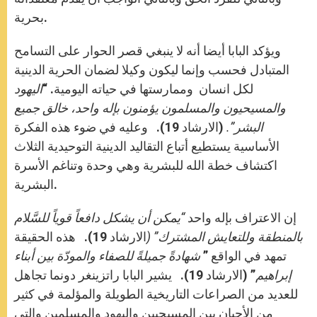
بحرية.
ويؤكد البابا أيضا أنه لا ينبغي قصر الحوار على التسامح
المتبادل فحسب وإنما ليكون وكيلا لضمان الحرية الدينية
لكل انسان وممارستها في حياته اليومية. “
اليهود
والمسيحيون والمسلمون يؤمنون بإله واحد، خالق جميع
البشر”.
(الارشاد 19). وعليه في ضوء هذه الفكرة
الأساسية يستطيع أتباع التقاليد الدينية التوحيدية الثلاث
اكتشاف خطة الله للبشرية وهي وحدة وتناغم الأسرة
البشرية.
إن الاعتراف بإله واحد
“يمكن أن يشكل دافعاً قوياً للسَّلام
بالمنطقة وللتعايش المشترك” (
الارشاد 19). هذه الحقيقة
تمهد في الواقع ”
شهادةً جميلةً للصفاء والمودّة بين أبناء
إبراهيم
” (الارشاد 19). يشير البابا راتزينغر دونما تجاهل
للعديد من الصراعات التاريخية الطويلة والمؤلمة في كثير
من الأحيان بين المسيحيين واليهود والمسلمين والتي