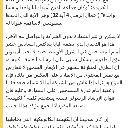
الكريمة: “وكان جماعة الذين آمنوا قلبا واحدا ونفسا
واحدة” (أعمال الرسل 4 آية 32) وهي الاية التي اتخذها
سينودس الاساقفة عنوانا له.
لا يمكن أن تتم الشهادة بدون الشركة والتواصل مع الآخر.
هذا هو التحدي الذي يضعه البابا بندكتس السادس عشر
أمام المسيحيين في الشرق الأوسط حيث لا يجب أن يؤثر
تنوّع الطقوس بشكل سلبي على الرسالة العامّة للكنيسة.
إن الطرق المتنوّعة للتعبير عن الإيمان الصحيح لا تتعارض
مع نفس المحتوى من الإيمان. على العكس من ذلك، فإن
التنوّع هو ثراء إذا عاش في الشركة أما الانقسام فيعد فقرا
وعقبة أمام قدرة المسيحيين على الشهادة. وعليه فانّ
عنوان الإرشاد الرسولي نفسه يستخدم كلمة “الكنيسة”
بصيغة المفرد لا الجمع ليؤكد هذا الجانب.
إن كان صحيحا أنّ الكنيسة الكاثوليكية، التي يخاطبها
قداسة البابا “
تدرك أنها لن تكون قادرة تماما على إظهار