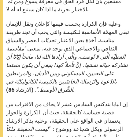
مقتنعين بأنّ لكل فرد الحق في معرفة يسوع ومن ثم
الاختيار بحرية ما اذا كان سيتبع له أم لا.
وعليه فإن الكرازة بحسب فهمها كإعلان ونقل للإيمان
تبقى المهمّة الأساسية للكنيسة والتي يجب أن تجد طريقة
مناسبة، آخذة بعين الاعتبار تحديّات العصر والسياق
الثقافي والاجتماعي الذي توجد فيه، بمعنى
“مقاسمة
العطيِّة الَّتي لا تُوصف، والَّتي أرادها الله لنا، مانحاً إيَّانَا أن
نشاركه حياتَه نفسَها. إنَّ تأملاً كهذا ينبغي أن يكون منفتحا
على البعدين، المسكوني وبين الأديان، والمرتبطين
بالدّعوة والرّسالة الخاصّتين بالكنيسة الكاثوليكيّة في
(الارشاد 86).
الشَّرق الأوسط.”.
إن البابا بندكتس السادس عشر لا يخاف من الاقتراب من
قضية حساسة كالحقيقة. حيث أن الكرازة والحوار
يعتمدان في الواقع على الحقيقة، وعليه يذكر الارشاد
الرسولي وبكل شجاعة ووضوح :
“ليست الحقيقة ملكاً