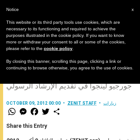
AR
Notice
x
This website or its third party tools use cookies, which are
necessary to its functioning and required to achieve the
purposes illustrated in the cookie policy. If you want to know
لا يمكن أن تتم الشهادة بدون الشركة
more or withdraw your consent to all or some of the cookies,
please refer to the
cookie policy
.
والتواصل مع الآخر
By closing this banner, scrolling this page, clicking a link or
continuing to browse otherwise, you agree to the use of cookies.
كلمة السفير البابوي لدى الأردن المطران
جورجيو لينجوا في تقديم الإرشاد الرسولي
زيارات
ZENIT STAFF
OCTOBER 09, 2012 00:00
W
M
F
T
S
h
e
a
w
h
a
s
c
i
a
t
s
e
t
r
Share this Entry
s
e
b
t
e
A
n
o
e
p
g
o
r