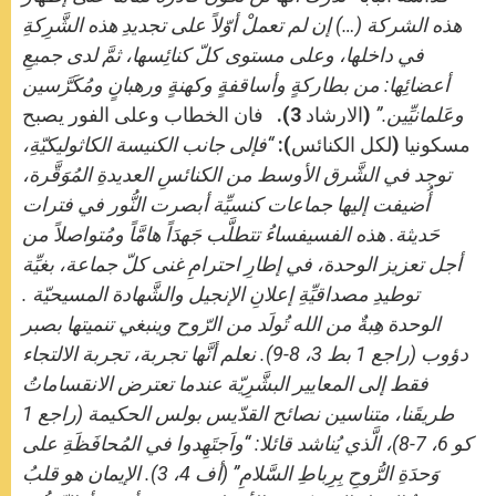
هذه الشركة (…) إن لم تعملْ أوّلاً على تجديدِ هذه الشَّرِكةِ
في داخلها، وعلى مستوى كلّ كنائِسها، ثمَّ لدى جميعِ
أعضائِها: من بطاركةٍ وأساقفةٍ وكهنةٍ ورهبانٍ ومُكَرَّسين
وعَلمانيِّين.”
(الارشاد 3). فان الخطاب وعلى الفور يصبح
مسكونيا (لكل الكنائس):
“فإلى جانب الكنيسة الكاثوليكيّةِ،
توجد في الشَّرق الأوسط من الكنائسِ العديدةِ المُوَقَّرة،
أُضيفت إليها جماعات كنسيِّة أبصرت النُّور في فترات
حَديثة. هذه الفسيفساءُ تتطلَّب جَهدَاً هامَّاً ومُتواصلاً من
أجل تعزيز الوحدة، في إطارِ احترامِ غنى كلّ جماعة، بغيِّة
توطيدِ مصداقيِّةِ إعلانِ الإنجيل والشَّهادة المسيحيّة .
الوحدة هِبةٌ من الله تُولَد من الرّوح وينبغي تنميتها بصبر
دؤوب (راجع 1 بط 3، 8-9). نعلم أنَّها تجربة، تجربة الالتجاء
فقط إلى المعايير البشَّرِيّة عندما تعترض الانقساماتُ
طريقَنا، متناسين نصائح القدّيس بولس الحكيمة (راجع 1
كو 6، 7-8)، الَّذي يُناشد قائلا: “واَجتَهِدوا في المُحافَظَةِ على
وَحدَةِ الرُّوحِ بِرِباطِ السَّلامِ” (أف 4، 3). الإيمان هو قلبُ