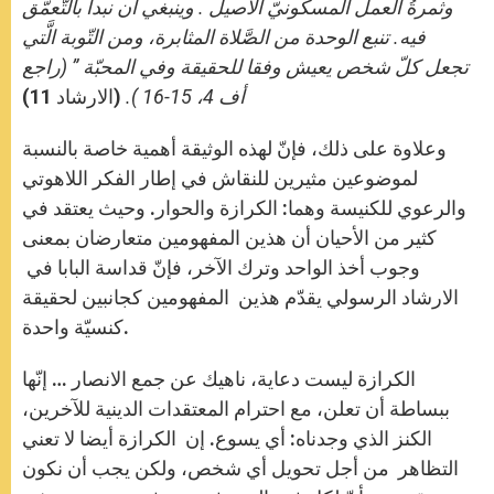
وثمرةُ العمل المسكونيّ الأصيل . وينبغي أن نبدأ بالتّعمُّق
فيه. تنبع الوحدة من الصَّلاة المثابرة، ومن التّوبة الَّتي
تجعل كلّ شخص يعيش وفقا للحقيقة وفي المحبّة ” (راجع
أف 4، 15-16 ).
(الارشاد 11)
وعلاوة على ذلك، فإنّ لهذه الوثيقة أهمية خاصة بالنسبة
لموضوعين مثيرين للنقاش في إطار الفكر اللاهوتي
والرعوي للكنيسة وهما: الكرازة والحوار. وحيث يعتقد في
كثير من الأحيان أن هذين المفهومين متعارضان بمعنى
وجوب أخذ الواحد وترك الآخر، فإنّ قداسة البابا في
الارشاد الرسولي يقدّم هذين المفهومين كجانبين لحقيقة
كنسيّة واحدة.
الكرازة ليست دعاية، ناهيك عن جمع الانصار … إنّها
ببساطة أن تعلن، مع احترام المعتقدات الدينية للآخرين،
الكنز الذي وجدناه: أي يسوع. إن الكرازة أيضا لا تعني
التظاهر من أجل تحويل أي شخص، ولكن يجب أن نكون