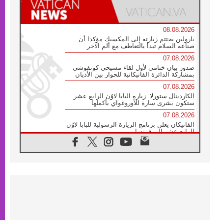
08.08.2026
بارولين يختتم زيارته إلى المكسيك مؤكدا أن
صناعة السلام تبدأ بالتعاطف مع ألم الآخر
07.08.2026
صدور بيان ختامي لأول لقاء مسيحي كونفوشي
بمشاركة الدائرة الفاتيكانية للحوار بين الأديان
07.08.2026
الكاردينال ستورلا: زيارة البابا لاوُن الرابع عشر
ستكون بشرى سارة للأوروغواي بأكملها
07.08.2026
الفاتيكان يعلن برنامج الزيارة الرسولية للبابا لاوُن
الرابع عشر إلى فرنسا
07.08.2026
في الذكرى الـ ٨١ لحادثة هيروشيما الكنيسة في
اليابان تنظم ١٠ أيام للصلاة على نية السلام
07.08.2026
الكنيسة في الأوروغواي: زيارة البابا ستعزز
الإيمان والرجاء
06.08.2026
الاجتماع الشهري للمطارنة الموارنة