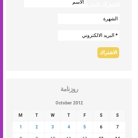
للاشتراك بالنشرة
روزنامة
October 2012
M
T
W
T
F
S
S
1
2
3
4
5
6
7