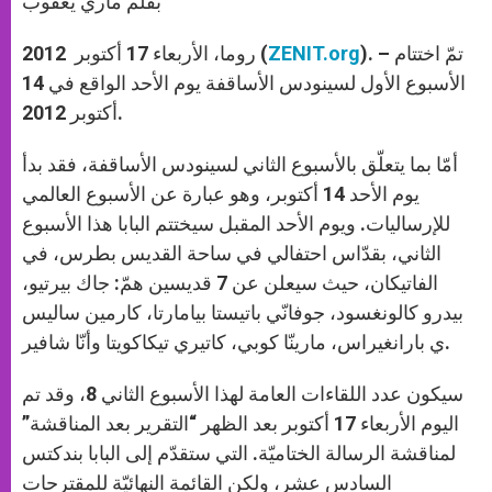
بقلم ماري يعقوب
p
e
k
r
). – تمّ اختتام
ZENIT.org
روما، الأربعاء 17 أكتوبر 2012 (
الأسبوع الأول لسينودس الأساقفة يوم الأحد الواقع في 14
أكتوبر 2012.
أمّا بما يتعلّق بالأسبوع الثاني لسينودس الأساقفة، فقد بدأ
يوم الأحد 14 أكتوبر، وهو عبارة عن الأسبوع العالمي
للإرساليات. ويوم الأحد المقبل سيختتم البابا هذا الأسبوع
الثاني، بقدّاس احتفالي في ساحة القديس بطرس، في
الفاتيكان، حيث سيعلن عن 7 قديسين همّ: جاك بيرتيو،
بيدرو كالونغسود، جوفانّي باتيستا بيامارتا، كارمين ساليس
ي بارانغيراس، مارينّا كوبي، كاتيري تيكاكويتا وأنّا شافير.
سيكون عدد اللقاءات العامة لهذا الأسبوع الثاني 8، وقد تم
اليوم الأربعاء 17 أكتوبر بعد الظهر “التقرير بعد المناقشة”
لمناقشة الرسالة الختاميّة. التي ستقدّم إلى البابا بندكتس
السادس عشر، ولكن القائمة النهائيّة للمقترحات