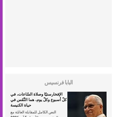
البابا فرنسيس
الإفخارستيّا وصلاة السّاعات، في
كلّ أسبوع وكلّ يوم، هما النَّفَس في
حياة الكنيسة
النص الكامل للمقابلة العامّة مع