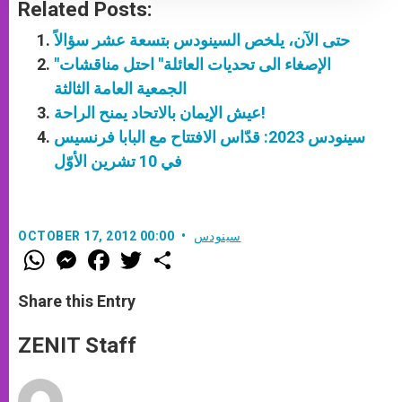
Related Posts:
حتى الآن، يلخص السينودس بتسعة عشر سؤالاً
"الإصغاء الى تحديات العائلة" احتل مناقشات
الجمعية العامة الثالثة
عيش الإيمان بالاتحاد يمنح الراحة!
سينودس 2023: قدّاس الافتتاح مع البابا فرنسيس
في 10 تشرين الأوّل
سينودس
OCTOBER 17, 2012 00:00
W
M
F
T
S
h
e
a
w
h
a
s
c
i
a
t
s
e
t
r
Share this Entry
s
e
b
t
e
A
n
o
e
p
g
o
r
ZENIT Staff
p
e
k
r