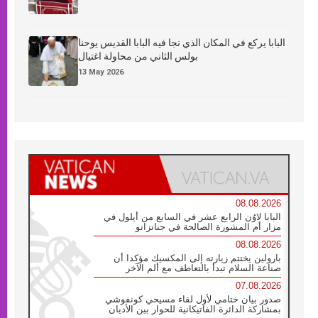
البابا يركع في المكان الذي نجا فيه البابا القديس يوحنا
بولس الثاني من محاولة اغتيال
13 May 2026
08.08.2026
البابا لاوُن الرابع عشر في السابع من أيلول في
مزار أم المشورة الصالحة في جناتزانو
08.08.2026
بارولين يختتم زيارته إلى المكسيك مؤكدا أن
صناعة السلام تبدأ بالتعاطف مع ألم الآخر
07.08.2026
صدور بيان ختامي لأول لقاء مسيحي كونفوشي
بمشاركة الدائرة الفاتيكانية للحوار بين الأديان