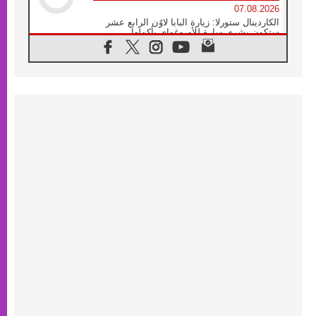
07.08.2026
الكاردينال ستورلا: زيارة البابا لاوُن الرابع عشر
ستكون بشرى سارة للأوروغواي بأكملها
07.08.2026
الفاتيكان يعلن برنامج الزيارة الرسولية للبابا لاوُن
الرابع عشر إلى فرنسا
07.08.2026
في الذكرى الـ ٨١ لحادثة هيروشيما الكنيسة في
اليابان تنظم ١٠ أيام للصلاة على نية السلام
07.08.2026
الكنيسة في الأوروغواي: زيارة البابا ستعزز
الإيمان والرجاء
06.08.2026
الاجتماع الشهري للمطارنة الموارنة
06.08.2026
الكاردينال روسي: زيارة البابا لاوُن إلى الأرجنتين
هي تكريم للبابا فرنسيس
06.08.2026
زيارة البابا إلى البيرو ستكون زمن نعمة ومصالحة
ورجاء