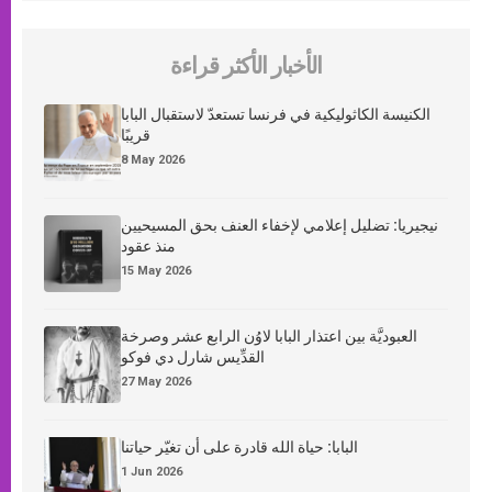
الأخبار الأكثر قراءة
الكنيسة الكاثوليكية في فرنسا تستعدّ لاستقبال البابا
قريبًا
8 May 2026
نيجيريا: تضليل إعلامي لإخفاء العنف بحق المسيحيين
منذ عقود
15 May 2026
العبوديَّة بين اعتذار البابا لاوُن الرابع عشر وصرخة
القدِّيس شارل دي فوكو
27 May 2026
البابا: حياة الله قادرة على أن تغيّر حياتنا
1 Jun 2026