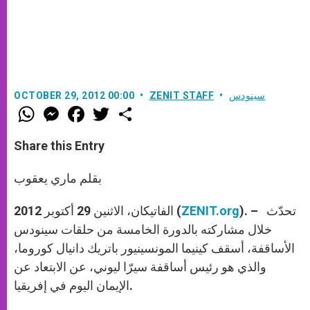
سينودس
ZENIT STAFF
OCTOBER 29, 2012 00:00
W
M
F
T
S
h
e
a
w
h
a
s
c
i
a
t
s
e
t
r
Share this Entry
s
e
b
t
e
A
n
o
e
p
g
o
r
بقلم ماري يعقوب
p
e
k
r
). – تحدّث
ZENIT.org
الفاتيكان، الاثنين 29 أكتوبر 2012 (
خلال مشاركته بالدورة الخامسة من حلقات سينودس
الأساقفة، أسقف كينيما المونسينيور باتريك دانيال كوروما،
والذي هو رئيس أساقفة سيرّا ليوني، عن الابتعاد عن
الإيمان اليوم في إفريقيا.