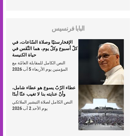
البابا فرنسيس
الإفخارستيّا وصلاة السّاعات، في
كلّ أسبوع وكلّ يوم، هما النَّفَس في
حياة الكنيسة
النص الكامل للمقابلة العامّة مع
المؤمنين يوم الأربعاء 5 آب 2026
عطاء الرّبّ يسوع هو عطاء شامل،
وأنّ عنايته بنا لا تغيب عنّا أبدًا
النص الكامل لصلاة التبشير الملائكي
يوم الأحد 2 آب 2026