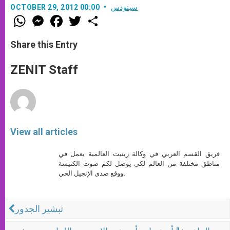
سينودس
OCTOBER 29, 2012 00:00
W
M
F
T
S
h
e
a
w
h
a
s
c
i
a
t
s
e
t
r
Share this Entry
s
e
b
t
e
A
n
o
e
p
g
o
r
ZENIT Staff
p
e
k
r
View all articles
فريق القسم العربي في وكالة زينيت العالمية يعمل في
مناطق مختلفة من العالم لكي يوصل لكم صوت الكنيسة
ووقع صدى الإنجيل الحي.
تبشير الجذور