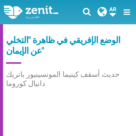
AR
الوضع الإفريقي في ظاهرة "التخلي
عن الإيمان"
حديث أسقف كينيما المونسينيور باتريك
دانيال كوروما