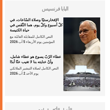
البابا فرنسيس
الإفخارستيّا وصلاة السّاعات، في
كلّ أسبوع وكلّ يوم، هما النَّفَس في
حياة الكنيسة
النص الكامل للمقابلة العامّة مع
المؤمنين يوم الأربعاء 5 آب 2026
عطاء الرّبّ يسوع هو عطاء شامل،
وأنّ عنايته بنا لا تغيب عنّا أبدًا
النص الكامل لصلاة التبشير الملائكي
يوم الأحد 2 آب 2026