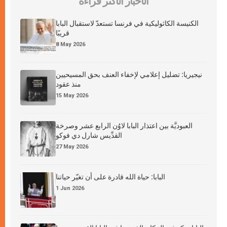
الأخبار الأكثر قراءة
الكنيسة الكاثوليكية في فرنسا تستعدّ لاستقبال البابا
قريبًا
8 May 2026
نيجيريا: تضليل إعلامي لإخفاء العنف بحق المسيحيين
منذ عقود
15 May 2026
العبوديَّة بين اعتذار البابا لاوُن الرابع عشر وصرخة
القدِّيس شارل دي فوكو
27 May 2026
البابا: حياة الله قادرة على أن تغيّر حياتنا
1 Jun 2026