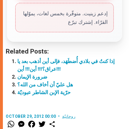
إدعم زينيت. متوفّرة بخمس لغات، يموّلها
القرّاء. إشترك تبرّع
Related Posts:
إذا كنتُ في بلادي أُضطَهَد، فإلى أين أذهب بعد يا
عراق؟!!! أين!!! أين!!!
ضرورة الإيمان
هل عليّ أن أخاف من الله؟
حرّية الإبن الشاطر عبوديّة
روحانيّة
OCTOBER 29, 2012 00:00
W
M
F
T
S
h
e
a
w
h