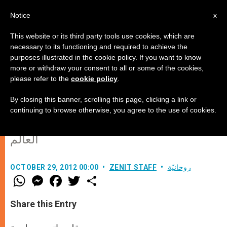
AR
Notice
x
This website or its third party tools use cookies, which are
necessary to its functioning and required to achieve the
purposes illustrated in the cookie policy. If you want to know
فرنسا: رسالة إلى المسلمين بمناسبة
more or withdraw your consent to all or some of the cookies,
please refer to the
cookie policy
.
عيد الأضحى
By closing this banner, scrolling this page, clicking a link or
continuing to browse otherwise, you agree to the use of cookies.
مناسبةٌ لمناشدة الله من أجل السلام في
العالم
روحانيّة
ZENIT STAFF
OCTOBER 29, 2012 00:00
W
M
F
T
S
h
e
a
w
h
a
s
c
i
a
t
s
e
t
r
Share this Entry
s
e
b
t
e
A
n
o
e
p
g
o
r