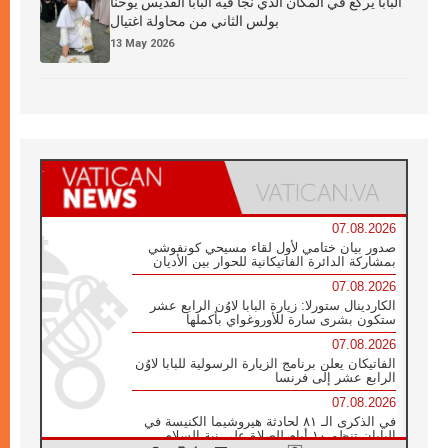
البابا يركع في المكان الذي نجا فيه البابا القديس يوحنا
بولس الثاني من محاولة اغتيال
13 May 2026
07.08.2026
صدور بيان ختامي لأول لقاء مسيحي كونفوشي
بمشاركة الدائرة الفاتيكانية للحوار بين الأديان
07.08.2026
الكاردينال ستورلا: زيارة البابا لاوُن الرابع عشر
ستكون بشرى سارة للأوروغواي بأكملها
07.08.2026
الفاتيكان يعلن برنامج الزيارة الرسولية للبابا لاوُن
الرابع عشر إلى فرنسا
07.08.2026
في الذكرى الـ ٨١ لحادثة هيروشيما الكنيسة في
اليابان تنظم ١٠ أيام للصلاة على نية السلام