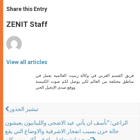
a
s
c
i
a
t
s
e
t
r
Share this Entry
s
e
b
t
e
A
n
o
e
p
g
o
r
ZENIT Staff
p
e
k
r
View all articles
فريق القسم العربي في وكالة زينيت العالمية يعمل في
مناطق مختلفة من العالم لكي يوصل لكم صوت الكنيسة
ووقع صدى الإنجيل الحي.
تبشير الجذور
الراعي: "نأسف ان يأتي عيد الاضحى واللبنانيون يعيشون
حالة حزن بسبب انفجار الاشرفية والاوضاع التي يقع
ضحيتها شهداء ابرياء في أكثر من مكان"