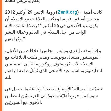
بقلم بياتريس طعمة
p
e
k
r
) – كانت أمنية
Zenit.org
روما، الإثنين 29 أوكتبر 2012 (
مجلس أساقفة فرنسا ومكتب العلاقات مع الإسلام أن
يكون عيد الأضحى في 26 أوكتبر “فرصةً لمناشدة الإله
الواحد من أجل السلام في العالم وعدالة البشر
وكرامتهم.”
وجّه أسقف إيفري ورئيس مجلس العلاقات بين الأديان،
المونسنيور ميشال دوبوست ومدير مكتب العلاقات مع
الإسلام الأب كريستوف روكو رسالةً إلى المسلمين
لمعايدتهم بمناسبة عيد الأضحى الذي يُمثّلُ طاعة ابراهيم
لله.
تضمّنت الرسالة “الأوضاع الصعبة” وخاصّةً ما يحصل في
سوريا من حربٍ أهليّة ودعوةً إلى الفرنسيّين للتضامن
الأخوي مع السوريّين.