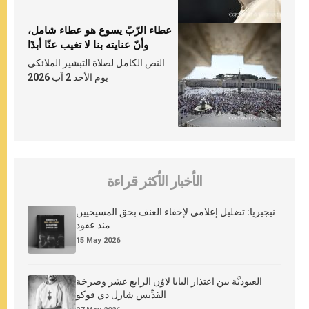
عطاء الرّبّ يسوع هو عطاء شامل،
وأنّ عنايته بنا لا تغيب عنّا أبدًا
النص الكامل لصلاة التبشير الملائكي
يوم الأحد 2 آب 2026
الأخبار الأكثر قراءة
نيجيريا: تضليل إعلامي لإخفاء العنف بحق المسيحيين
منذ عقود
15 May 2026
العبوديَّة بين اعتذار البابا لاوُن الرابع عشر وصرخة
القدِّيس شارل دي فوكو