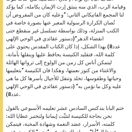
وقيامة الرب، الذي منه ينبثق إرث الإيمان بكامله، كما يؤكد
لنا المجمع الفاتيكاني الثاني: “وعليه كان من المفروض أن
تُصان الكرازة الرسولية المعبر عنها بصورة خاصة في
الكتب المنزلة، وذلك بواسطة تسلسل غير منقطع حتى
انقضاء الدهر”(دستور عقائدي في الوحي الإلهي
عدد8) بهذا الشكل، إذا كان الكتاب المقدس يحتوي على
كلمة الله، فتقليد الكنيسة يحافظ عليها وينقلها بأمانة،
ليتمكن أناس كل زمن من الولوج إلى ثرواتها الهائلة
والاغتناء من كنوز نعمتها، وهكذا فان الكنيسة “بتعليمها
وحياتها وطقوسها، تخلد وتنقل للأجيال بأسرها كل ما هي
عليه وكل ما نؤمن به” (دستور عقائدي في الوحي الإلهي
عدد8).
ختم البابا بندكتس السادس عشر تعليمه الأسبوعي بالقول
نحن بحاجة للكنيسة لنثبِّت إيماننا ولنختبر عطايا الله:
كلمته، الأسرار، عضد النعمة وشهادة المحبة، فيتمكن
عندها الـ “أنا” من إدراك ذاته في “نحن” الكنيسة. ففي