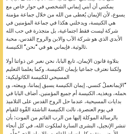
يمكنني أن أبني إيماني الشخصي في حوار خاص مع
يسوع، لأن الإيمان يُعطى من الله من خلال جماعة مؤمنة
هي الكنيسة، ويدخلني هكذا في جماعة المؤمنين في
شركة ليست فقط اجتماعية، بل متجذرة في حب الله
الأبدي الذي هو شركة الآب والابن والروح القدس، محبة
ثالوثية. فإيماني هو في “نحن” الكنيسة.
بتلاوة قانون الإيمان، تابع البابا، نحن نعبر عن ذواتنا أولا
ولكننا نعترف جماعيا بإيمان الكنيسة. وكما يعلمنا التعليم
المسيحي للكنيسة الكاثوليكية:
“الإيمانعملٌ كنسي. إيمان الكنيسة يسبق إيماننا، ويبعثه، وي
حمله، ويغذيه. الكنيسة أم جميع المؤمنين. أضاف البابا في
بدايات المسيحية، عندما حل الروح القدس على التلاميذ
في يوم العنصرة، نالت الكنيسة الناشئة القّوة للقيام
بالرسالة الموكلة إليها من الرب القائم من الموت: بأن
تنشر الإنجيل، البشرى السارة لملكوت الله، في كل أنحاء
الأرض، وتقود كل إنسان للقاء به وللإيمان الذي يُخلِّص.