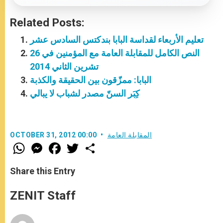
Related Posts:
تعليم الأربعاء لقداسة البابا بندكتس السادس عشر
النص الكامل للمقابلة العامة مع المؤمنين في 26
تشرين الثاني 2014
البابا: ممزّقون بين الحقيقة والكذبة
كِبَر السنّ مصدر لشباب لا يبالي
المقابلة العامة
OCTOBER 31, 2012 00:00
W
M
F
T
S
h
e
a
w
h
a
s
c
i
a
t
s
e
t
r
Share this Entry
s
e
b
t
e
A
n
o
e
p
g
o
r
ZENIT Staff
p
e
k
r