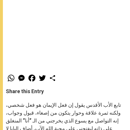
W
M
F
T
S
h
e
a
w
h
a
s
c
i
a
t
s
e
t
r
Share this Entry
s
e
b
t
e
A
n
o
e
p
g
o
r
تابع الأب الأقدس يقول إن فعل الإيمان هو فعل شخصي،
p
e
k
r
ولكنه ثمرة علاقة وحوار يتكون من إصغاء، قبول وجواب،
إنه التواصل مع يسوع الذي يخرجني من الـ “أنا” المنغلق
على ذاته ليفتحني على محبة الله الآب. أضاف البابا لا