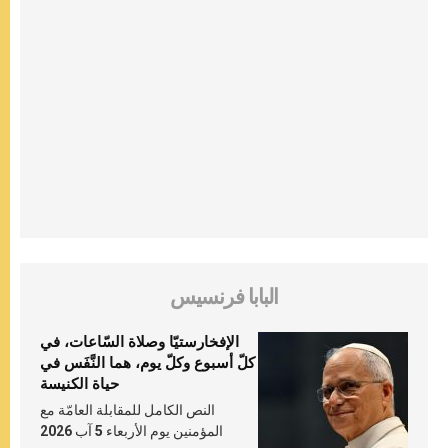
البابا فرنسيس
الإفخارستيّا وصلاة السّاعات، في
كلّ أسبوع وكلّ يوم، هما النَّفَس في
حياة الكنيسة
النص الكامل للمقابلة العامّة مع
المؤمنين يوم الأربعاء 5 آب 2026