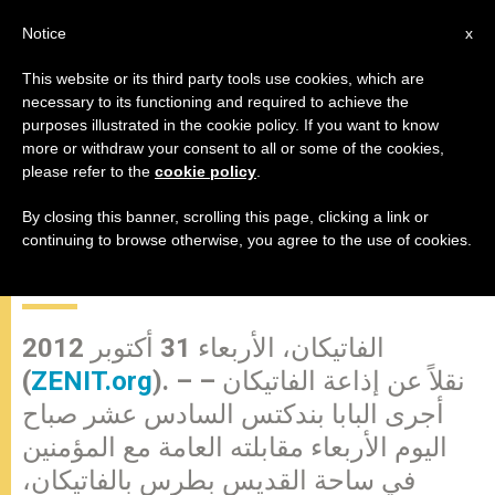
AR
Notice
x
This website or its third party tools use cookies, which are
necessary to its functioning and required to achieve the
purposes illustrated in the cookie policy. If you want to know
في مقابلته العامة مع المؤمنين البابا
more or withdraw your consent to all or some of the cookies,
please refer to the
cookie policy
.
بندكتس السادس عشر: يدعونا الإيمان
لنكون كنيسة، حاملي محبة وشركة
By closing this banner, scrolling this page, clicking a link or
continuing to browse otherwise, you agree to the use of cookies.
الله إلى كل الجنس البشري
الفاتيكان، الأربعاء 31 أكتوبر 2012
). – نقلاً عن إذاعة الفاتيكان –
ZENIT.org
(
أجرى البابا بندكتس السادس عشر صباح
اليوم الأربعاء مقابلته العامة مع المؤمنين
في ساحة القديس بطرس بالفاتيكان،