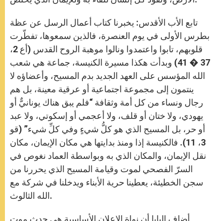
تابع الأب الأقدس: يخبرنا كتاب أعمال الرسل عن عظة
بطرس الأولى في يوم العنصرة، فالذين سمعوها، تفطّرت
قلوبهم، تابوا واعتمدوا ونالوا موهبة الروح القدس (أع 2،
37 � 41) وبدأت هكذا مسيرة الكنيسة، جماعة هي شعب
الله المؤسس على العهد الجديد بدم المسيح، وأعضاؤه لا
ينتمون إلى مجموعة اجتماعية أو عرقية معينة، بل هم
رجال ونساء من كل أمة وثقافة “فلم يبق هناك يونانيٌّ أو
يهودي، ولا ختان أو قلف، ولا أعجمي أو إسكوتي، ولا عبد
أو حر، بل المسيح الذي هو كلُّ شيءٍ وفي كلِّ شيء” (قو
3، 11). فالكنيسة إذا ومنذ بدايتها هي مكان الإيمان، مكان
نقل الإيمان، والمكان الذي به وبواسطة العماد نغوص في
السرّ الفصحي لموت وقيامة المسيح الذي يحررنا من
سجن الخطيئة، يعطينا حرية الأبناء ويدخلنا في شركة مع
الله الثالوث.
أضاف البابا أن نواة الإعلان الأساسية هي حدث موت