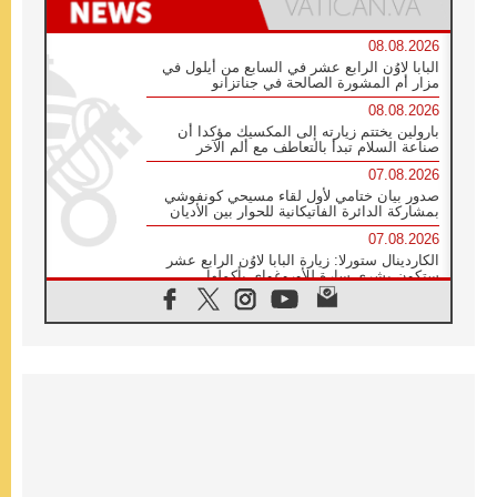
08.08.2026
البابا لاوُن الرابع عشر في السابع من أيلول في
مزار أم المشورة الصالحة في جناتزانو
08.08.2026
بارولين يختتم زيارته إلى المكسيك مؤكدا أن
صناعة السلام تبدأ بالتعاطف مع ألم الآخر
07.08.2026
صدور بيان ختامي لأول لقاء مسيحي كونفوشي
بمشاركة الدائرة الفاتيكانية للحوار بين الأديان
07.08.2026
الكاردينال ستورلا: زيارة البابا لاوُن الرابع عشر
ستكون بشرى سارة للأوروغواي بأكملها
07.08.2026
الفاتيكان يعلن برنامج الزيارة الرسولية للبابا لاوُن
الرابع عشر إلى فرنسا
07.08.2026
في الذكرى الـ ٨١ لحادثة هيروشيما الكنيسة في
اليابان تنظم ١٠ أيام للصلاة على نية السلام
07.08.2026
الكنيسة في الأوروغواي: زيارة البابا ستعزز
الإيمان والرجاء
06.08.2026