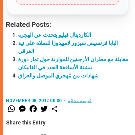
Related Posts:
الكاردينال فيليو يتحدث عن الهجرة
البابا فرنسيس سيزور لامبيدوزا للصلاة على نية
الغرقى
مقابلة مع مطران الأرجنتين للموارنة حول ثمار دورة
تنشئة الأساقفة الجدد في الفاتيكان
شهادات من مُهجري الموصل والعراق
كنيسة محليّة
NOVEMBER 08, 2012 00:00
W
M
F
T
S
h
e
a
w
h
a
s
c
i
a
t
s
e
t
r
Share this Entry
s
e
b
t
e
A
n
o
e