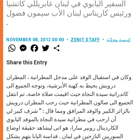
السفير البابوي في لبنان غابريللي كاتشيا
ورئيس كاريتاس لبنان الأب سيمون فضول
.
كنيسة محليّة
ZENIT STAFF
NOVEMBER 08, 2012 00:00
W
M
F
T
S
h
e
a
w
h
a
s
c
i
a
t
s
e
t
r
Share this Entry
s
e
b
t
e
A
n
o
e
p
g
o
r
وكان في استقبال الوفد على مدخل المطرانية ، المطران
p
e
k
r
درويش يحيط به كهنة الأبرشية، وتوجه الجميع الى
كاتدراتية سيدة النجاة حيث اقيمت صلاة خاصة، ثم انتقل
الجميع الى صالون المطرانية حيث رحب المطران درويش
بالزائر الكبير والوفد المرافق ومما قال : ” شرف كبير لي
أن ارحب في مطرانية سيدة النجاة بالموفد البابوي
الكاردينال روبير سارا، هو اتى ليشاهد حقيقة اوضاع
السوريين النازحين في لبنان . قداسة البابا يتهم بشكل