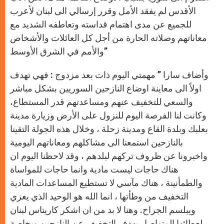
الأقدس لم يفقد الأمل وقرر إرسالي الى لبنان لأعرب
للجميع عن مدى اهتمام قداسته وتعاطفه الشديد مع
معاناتهم وصلاته الحارة من أجل كل العائلات والأشخاص
والأمم في الشرق الأوسط”
وأضاف سارا ” مهمتي اليوم ذات بعد مزدوج : فهي تهدف
اولاً الى معاينة اوضاع النازحين السوريين بشكل مباشر
والسعي للتخفيف عنهم ومساعدتهم قدر المستطاع،
وكانت لنا الفرصة اليوم للنزول على الأرض وزيارة مدينة
بعلبك وبلدة القاع ومدينة زحلة ، وخلال هذه الجولة التقينا
بالنازحين استمعنا الى مشاكلهم ومعاناتهم اليومية
واخبرونا عن ظروف تركهم لبلدهم ، وقد لاحظنا اليوم ان
هناك حاجات ليست مادية وانما حاجات للمواساة
والطمأنينة ، هناك مآسي لا تستطيع المساعدات المادية
التخفيف من وطأتها ، انما الله هو الوحيد الذي يعزي
ويبلسم الجراح. وهنا لا بد من ان اشكر كاريتاس لبنان
لعطائها المتواصل بهدف التخفيف عن النازحين وبخاصة