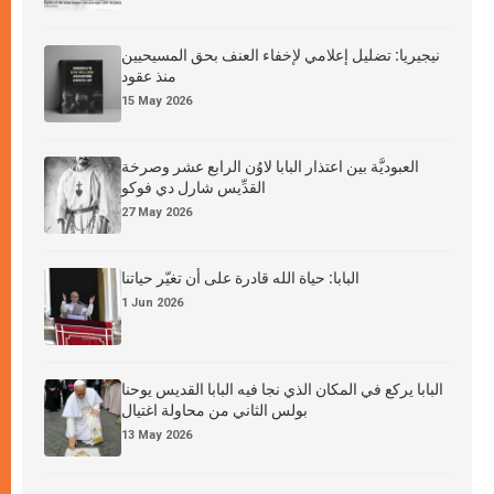
نيجيريا: تضليل إعلامي لإخفاء العنف بحق المسيحيين
منذ عقود
15 May 2026
العبوديَّة بين اعتذار البابا لاوُن الرابع عشر وصرخة
القدِّيس شارل دي فوكو
27 May 2026
البابا: حياة الله قادرة على أن تغيّر حياتنا
1 Jun 2026
البابا يركع في المكان الذي نجا فيه البابا القديس يوحنا
بولس الثاني من محاولة اغتيال
13 May 2026