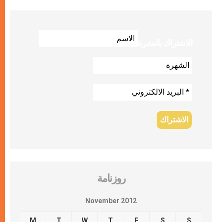
للاشتراك بالنشرة
روزنامة
November 2012
M
T
W
T
F
S
S