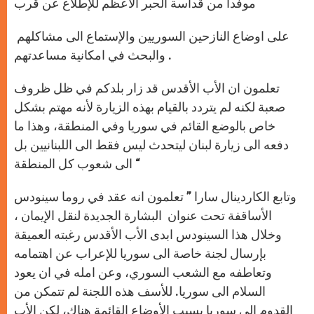
موفداً من قداسة الحبر الأعظم للإطلاع عن قرب
على اوضاع النازحين السوريين والإستماع الى مشاكلهم
والبحث في امكانية مساعدتهم .
تعلمون ان الأب الأقدس قد زار بلدكم في ظل ظروف
صعبة لكنه لم يتردد بالقيام بهذه الزيارة لأنه مهتم بشكل
خاص بالوضع القائم في سوريا وفي المنطقة، وهذا ما
دفعه الى زيارة لبنان ليتحدث ليس فقط الى اللبنانيين بل
الى شعوب كل المنطقة “
وتابع الكاردينال سارا ” تعلمون انه عقد في روما سينودس
الأساقفة تحت عنوان البشارة الجديدة لنقل الإيمان ،
وخلال هذا السينودس ابدى الأب الأقدس رغبته العميقة
بإرسال لجنة خاصة الى سوريا للإعراب عن اهتمامه
وتعاطفه مع الشعب السوري، وعن امله في ان يعود
السلام الى سوريا. للأسف هذه اللجنة لم تتمكن من
القدوم الى سوريا بسبب الأوضاع القائمة هناك، لكن الأب