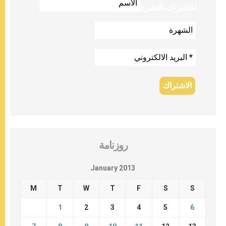
للاشتراك بالنشرة
روزنامة
January 2013
M
T
W
T
F
S
S
1
2
3
4
5
6