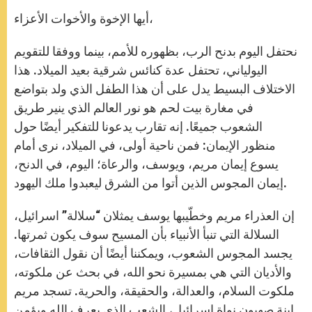
أيها الإخوة والأخوات الأعزاء،
نحتفل اليوم بدنح الرب، بظهوره للأمم، بينما ووفقا للتقويم
اليولياني، تحتفل عدة كنائس شرقية بعيد الميلاد. هذا
الاختلاف البسيط يدل على أن هذا الطفل الذي ولد بتواضع
في مغارة بيت لحم هو نور العالم الذي ينير طريق
الشعوب جميعًا. إنه تقارب يدعونا للتفكير أيضًا حول
منظور الإيمان: فمن ناحية أولى، في الميلاد، نرى أمام
يسوع إيمان مريم، ويوسف، والرعاة؛ اليوم، في الدنح،
إيمان المجوس الذين أتوا من الشرق ليعبدوا ملك اليهود.
إن العذراء مريم وخطّيبها يوسف يمثلان “سلالة” اسرائيل،
السلالة التي تنبأ الأنبياء بأن المسيح سوف يكون ثمرتها.
يجسد المجوس الشعوب، ويمكننا أيضًا أن نقول الثقافات،
والأديان التي هي بمسيرة نحو الله، في بحث عن ملكوته،
ملكوت السلام، والعدالة، والحقيقة، والحرية. تسجد مريم
ابنة صهيون نواة اسرائيل، الشعب الذي يعرف الله ويؤمن