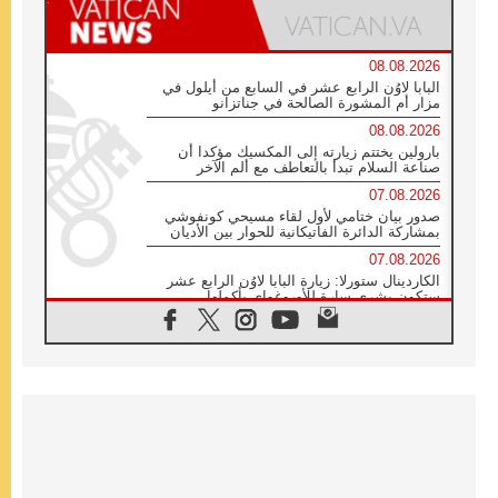
08.08.2026
البابا لاوُن الرابع عشر في السابع من أيلول في
مزار أم المشورة الصالحة في جناتزانو
08.08.2026
بارولين يختتم زيارته إلى المكسيك مؤكدا أن
صناعة السلام تبدأ بالتعاطف مع ألم الآخر
07.08.2026
صدور بيان ختامي لأول لقاء مسيحي كونفوشي
بمشاركة الدائرة الفاتيكانية للحوار بين الأديان
07.08.2026
الكاردينال ستورلا: زيارة البابا لاوُن الرابع عشر
ستكون بشرى سارة للأوروغواي بأكملها
07.08.2026
الفاتيكان يعلن برنامج الزيارة الرسولية للبابا لاوُن
الرابع عشر إلى فرنسا
07.08.2026
في الذكرى الـ ٨١ لحادثة هيروشيما الكنيسة في
اليابان تنظم ١٠ أيام للصلاة على نية السلام
07.08.2026
الكنيسة في الأوروغواي: زيارة البابا ستعزز
الإيمان والرجاء