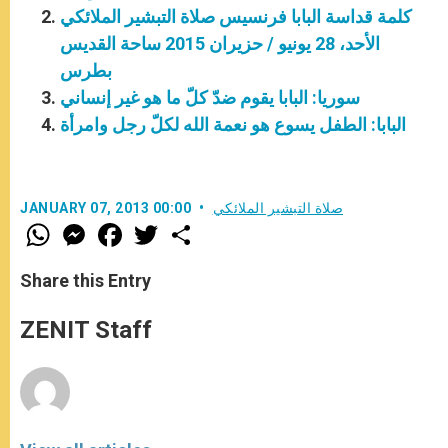
كلمة قداسة البابا فرنسيس صلاة التبشير الملائكي
الأحد، 28 يونيو / حزيران 2015 ساحة القديس
بطرس
سوريا: البابا يقوم ضدّ كلّ ما هو غير إنساني
البابا: الطفل يسوع هو نعمة الله لكلّ رجل وامرأة
صلاة التبشير الملائكي
JANUARY 07, 2013 00:00
W
M
F
T
S
h
e
a
w
h
a
s
c
i
a
t
s
e
t
r
Share this Entry
s
e
b
t
e
A
n
o
e
p
g
o
r
ZENIT Staff
p
e
k
r