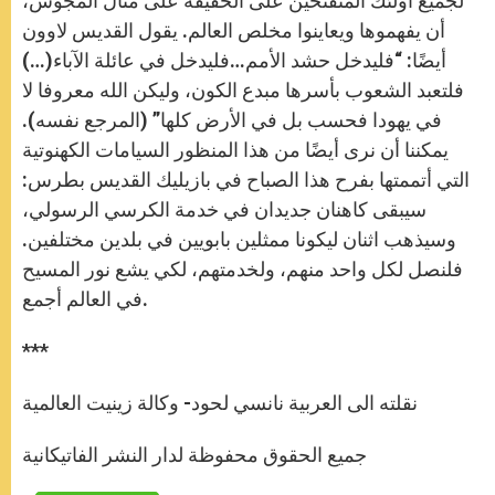
لجميع أولئك المنفتحين على الحقيقة على مثال المجوس،
أن يفهموها ويعاينوا مخلص العالم. يقول القديس لاوون
أيضًا: “فليدخل حشد الأمم…فليدخل في عائلة الآباء(…)
فلتعبد الشعوب بأسرها مبدع الكون، وليكن الله معروفا لا
في يهودا فحسب بل في الأرض كلها” (المرجع نفسه).
يمكننا أن نرى أيضًا من هذا المنظور السيامات الكهنوتية
التي أتممتها بفرح هذا الصباح في بازيليك القديس بطرس:
سيبقى كاهنان جديدان في خدمة الكرسي الرسولي،
وسيذهب اثنان ليكونا ممثلين بابويين في بلدين مختلفين.
فلنصل لكل واحد منهم، ولخدمتهم، لكي يشع نور المسيح
في العالم أجمع.
***
نقلته الى العربية نانسي لحود- وكالة زينيت العالمية
جميع الحقوق محفوظة لدار النشر الفاتيكانية