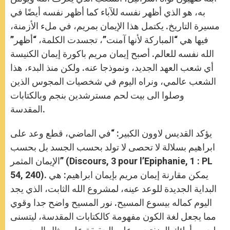
به، هو الذي أظهر نفسه للآباء كما أظهر نفسه أيضًا في
مسيرة التاريخ. يكتمل هذا الإيمان بمريم، في ملء الأزمنة،
فيها هي “المباركة لأنها آمنت”، تجسدت الكلمة، “أظهر”
الله نفسه للعالم. أصبح إيمان مريم باكورة إيمان الكنيسة
أي شعب العهد الجديد، ونموذجا عنه. ولكن منذ البدء، هذا
الشعب عالمي، ونراه اليوم في شخصيات المجوس الذين
وصلوا الى بيت لحم مسترشدين بنجم وبالكتابات
المقدسة.
يؤكد القديس لاوون الكبير: “في الماضي، قطع وعد على
ابراهيم بسلالة لا تحصى لا تولد بحسب الجسد بل بحسب
الإيمان المثمر” (Discours, 3 pour l’Epiphanie, 1 : PL
54, 240). يمكن مقارنة إيمان مريم بإيمان ابراهيم: هي
البداية الجديدة للوعد عينه، لمشروع الله الثابت، الذي يجد
اليوم كماله بيسوع المسيح. نور المسيح واضح جدا وقوي
مما يجعل لغة الكون مفهومة كالكتابات المقدسة، ليتسنى