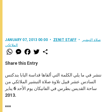
صلاة التبشير
ZENIT STAFF
JANUARY 07, 2013 00:00
الملائكي
W
M
F
T
S
h
e
a
w
h
a
s
c
i
a
t
s
e
t
r
Share this Entry
s
e
b
t
e
A
n
o
e
p
g
o
r
ننشر في ما يلي الكلمة التي ألقاها قداسة البابا بندكتس
p
e
k
r
السادس عشر قبيل تلاوة صلاة التبشير الملائكي من
ساحة القديس بطرس في الفاتيكان يوم الأحد 6 يناير
2013.
***