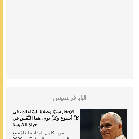
البابا فرنسيس
الإفخارستيّا وصلاة السّاعات، في
كلّ أسبوع وكلّ يوم، هما النَّفَس في
حياة الكنيسة
النص الكامل للمقابلة العامّة مع