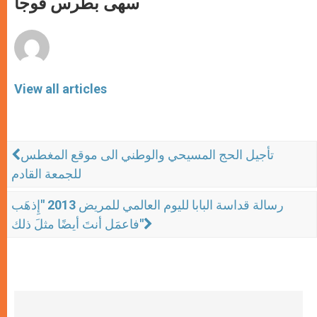
سهى بطرس قوجا
p
e
k
r
View all articles
تأجيل الحج المسيحي والوطني الى موقع المغطس
للجمعة القادم
رسالة قداسة البابا لليوم العالمي للمريض 2013 "إِذهَب
فاعمَل أنتَ أيضًا مثلَ ذلك"