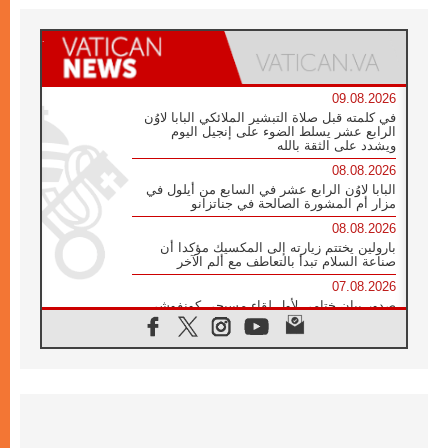
09.08.2026
في كلمته قبل صلاة التبشير الملائكي البابا لاوُن
الرابع عشر يسلط الضوء على إنجيل اليوم
ويشدد على الثقة بالله
08.08.2026
البابا لاوُن الرابع عشر في السابع من أيلول في
مزار أم المشورة الصالحة في جناتزانو
08.08.2026
بارولين يختتم زيارته إلى المكسيك مؤكدا أن
صناعة السلام تبدأ بالتعاطف مع ألم الآخر
07.08.2026
صدور بيان ختامي لأول لقاء مسيحي كونفوشي
بمشاركة الدائرة الفاتيكانية للحوار بين الأديان
07.08.2026
الكاردينال ستورلا: زيارة البابا لاوُن الرابع عشر
ستكون بشرى سارة للأوروغواي بأكملها
07.08.2026
الفاتيكان يعلن برنامج الزيارة الرسولية للبابا لاوُن
الرابع عشر إلى فرنسا