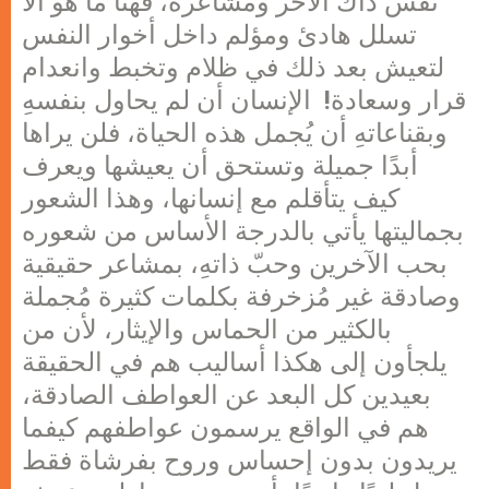
نفس ذاك الآخر ومشاعره، فهنا ما هو ألا
تسلل هادئ ومؤلم داخل أخوار النفس
لتعيش بعد ذلك في ظلام وتخبط وانعدام
قرار وسعادة! الإنسان أن لم يحاول بنفسهِ
وبقناعاتهِ أن يُجمل هذه الحياة، فلن يراها
أبدًا جميلة وتستحق أن يعيشها ويعرف
كيف يتأقلم مع إنسانها، وهذا الشعور
بجماليتها يأتي بالدرجة الأساس من شعوره
بحب الآخرين وحبّ ذاتهِ، بمشاعر حقيقية
وصادقة غير مُزخرفة بكلمات كثيرة مُجملة
بالكثير من الحماس والإيثار، لأن من
يلجأون إلى هكذا أساليب هم في الحقيقة
بعيدين كل البعد عن العواطف الصادقة،
هم في الواقع يرسمون عواطفهم كيفما
يريدون بدون إحساس وروح بفرشاة فقط