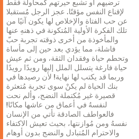
ترضيهم أو تشبع حيرتهم كمحاولة فقط
لإقناع النفس مؤقتًا. عجز الرجل مُستقبلا
عن حب الفتاة والإخلاص لها يكون آتيًا من
تلك الفكرة الأولية المُتكونة في ذهنهِ عنها
والمأخوذة من أخرى ذوقته تجربة حبّ
فاشلة، مما يؤدي بعد حين إلى مأساة
وتحطم حياة وفقدان الثقة، ومن ثم عيش
حياة فارغة يتسلل الملل إليها رويدًا رويدًا
وربما قد يكتب لها نهاية! لأن رصيدها في
بنك الحياة لم يكنْ سوى تجربة مُتعثرة
قصيرة غير مُكتملة النضج، وألم نحت
لنفسهُ في أعماق من عاشها مكانًا!
فالعواطف الصادقة تأتي من الإنسان
نفسهُ ومن مُوازنتها، بحيث تعيش الاكتفاء
والاحترام المُتبادل والنضج بدون أوهام