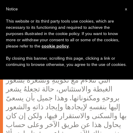
AR
Notice
x
This website or its third party tools use cookies, which are
necessary to its functioning and required to achieve the
purposes illustrated in the cookie policy. If you want to know
التسلل في العواطف
more or withdraw your consent to all or some of the cookies,
please refer to the
cookie policy
.
By closing this banner, scrolling this page, clicking a link or
الإنسان دائما يهمُّ بالبحث عن حالة من
continuing to browse otherwise, you agree to the use of cookies.
التوازن في حياتهِ، حالة تجعلهُ يعيش الحياة
التي تتلاءم مع تكوينهِ وتشعرهُ بشعور
الغبطة والاستئناس، حالة تجعلهُ يشعر
بروحهِ ومكنوناتها. وهذا جميل بأن يسعىّ
إليها بنفسهِ لإيجادها وإيجاد ذاتهِ والشعور
بها والسكنى والاستقرار فيها، ولكن إن كان
يحاول هذا عن طريق الآخر وعلى حساب