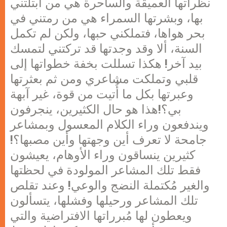
نظراتها العميقة والساحرة هي من ابتلتني
بها، وبشرتها السمراء هي من رمتني في
بحر هواها، فتملكني حبها، ولكن لم تكمل
السنة، ألا وقد وجدتها قد تركتني لتمسك
بيد آخر! هكذا تسللت بخفة خطواتها إلى
قلبي وتملكت مشاعري ومن ثم بعثرتها
وعبرتها بكل ما أُتيت من قوة، غير آبهة
بي؟!هذا هو حال الكثيرين، ينجرفون
ويندفعون وراء الكلام المعسول وبمشاعر
جامحة لا تعرف أين وجهتها وأين مصبها؟!
كثيرين ينساقون وراء الأوهام، يعيشون
فقط تلك المشاعر المولودة في لحظتها
والغير مُكتملة النضج والوعي! وعند تقلص
تلك المشاعر ورحيلها وفشلها، يتسألون
ويعطون لها مُبرراتها الافتراضية والتي