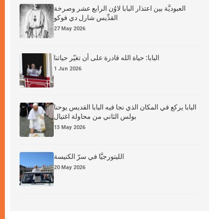
العبوديَّة بين اعتذار البابا لاوُن الرابع عشر وصرخة
القدِّيس شارل دي فوكو
27 May 2026
البابا: حياة الله قادرة على أن تغيّر حياتنا
1 Jun 2026
البابا يركع في المكان الذي نجا فيه البابا القديس يوحنا
بولس الثاني من محاولة اغتيال
13 May 2026
الليتورجيَّا في سرّ الكنيسة
20 May 2026