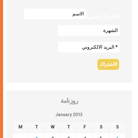
للاشتراك بالنشرة
روزنامة
January 2013
M
T
W
T
F
S
S