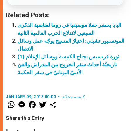
Related Posts:
البابا يحضر حفلا موسيقيا في روما لمناسبة الذكرى
السبعين لاندلاع الحرب العالمية الثانية
المونسنيور تشيلي: اختيارُ المسيح يوجّه عمل وسائل
الاتصال
ثورة فرنسيس تجتاح الكنيسة ووسائل الإعلام (1)
تاريخيّة أحداث سفر الخروج بين المدراش والفن
الأدبيّ اليونانيّ في سفر الحكمة
كنيسة محليّة
JANUARY 09, 2013 00:00
W
M
F
T
S
h
e
a
w
h
a
s
c
i
a
t
s
e
t
r
Share this Entry
s
e
b
t
e
A
n
o
e
p
g
o
r