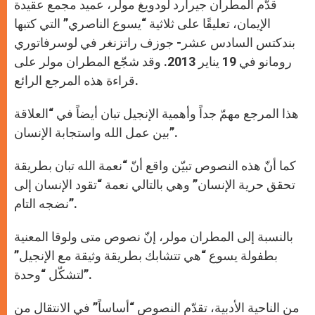
قدّم المطران جيرارد لودويغ مولر، عميد مجمع عقيدة
الإيمان، تعليقًا على ثلاثية “يسوع الناصري” التي كتبها
بندكتس السادس عشر- جوزف راتزنغر في لوسرفاتوري
رومانو في 19 يناير 2013. وقد شجّع المطران مولر على
قراءة هذه المرجع الرائع.
هذا المرجع مهمّ جداً وأهمية الإنجيل تبان أيضاً في “العلاقة
بين عمل الله واستجابة الإنسان”.
كما أنّ هذه النصوص تبيّن واقع أنّ “نعمة الله تبان بطريقة
تحقق حرية الإنسان” وهي بالتالي نعمة “تقود الإنسان إلى
نضجه التام”.
بالنسبة إلى المطران مولر، إنّ نصوص متى ولوقا المعنية
بطفولة يسوع “هي تتشابك بطريقة وثيقة مع الإنجيل”
لتشكّل “وحدة”.
من الناحية الأدبية، تقدّم النصوص “أساساً” في الانتقال من