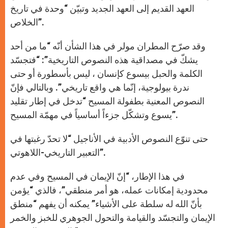
العهد القديم إلى العهد الجديد وتبيّن “وحدة في تاريخ
الخلاص”.
وقد صرّح المطران مولر في هذا الشأن أنّه “ما من أحد
يشكّ في مصداقية هذه النصوص التاريخية”: “فتجسّد
الكلمة والحبل بيسوع كإنسان ، ليس بأسطورة أو حتى
ندرة بيولوجية، إنّما هي واقع تاريخي”. وبالتالي فإنّ
النصوص المعنية بطفولة المسيح “تدخل في إطار تقليد
يسوع وتشكّل جزءاً أساسياً في مهمّة المسيح”.
حتى تنوّع النصوص الأدبية في الأناجيل “لا تحدّ رغبتها في
التعبير التاريخي-اللاهوتي”.
في هذا الإطار، “إنّ الإيمان في المسيح وفي عدم
محدودية إمكانات عمله، هو أمر منطقي”، فالذي “يؤمن
بأنّ الله له سلطة على الأشياء” يمكنه أن يفهم “منطق
الإيمان والتجسّد والقيامة والتحول الجوهري للخبز والخمر