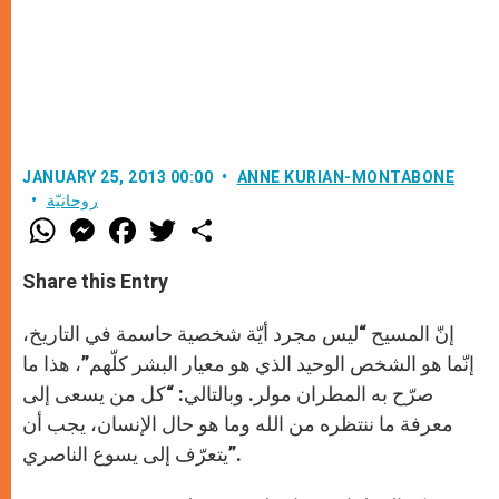
JANUARY 25, 2013 00:00
ANNE KURIAN-MONTABONE
روحانيّة
W
M
F
T
S
h
e
a
w
h
a
s
c
i
a
t
s
e
t
r
Share this Entry
s
e
b
t
e
A
n
o
e
p
g
o
r
إنّ المسيح “ليس مجرد أيّة شخصية حاسمة في التاريخ،
p
e
k
r
إنّما هو الشخص الوحيد الذي هو معيار البشر كلّهم”، هذا ما
صرّح به المطران مولر. وبالتالي: “كل من يسعى إلى
معرفة ما ننتظره من الله وما هو حال الإنسان، يجب أن
يتعرّف إلى يسوع الناصري”.