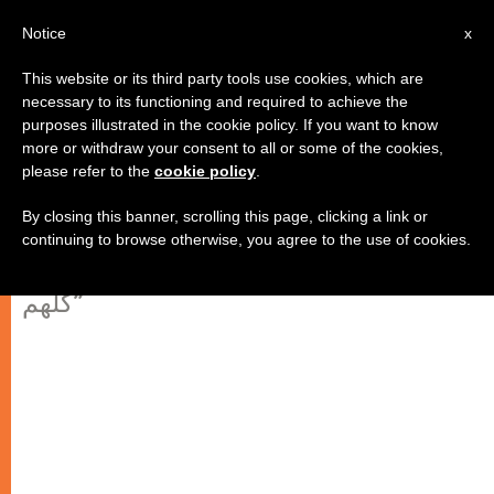
AR
Notice
x
This website or its third party tools use cookies, which are
necessary to its functioning and required to achieve the
purposes illustrated in the cookie policy. If you want to know
ثلاثية "يسوع الناصري"، بقلم المطران
more or withdraw your consent to all or some of the cookies,
please refer to the
cookie policy
.
مولر
By closing this banner, scrolling this page, clicking a link or
continuing to browse otherwise, you agree to the use of cookies.
“الشخص الوحيد الذي هو معيار البشر
كلّهم”