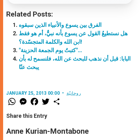
Related Posts:
الفرق بين يسوع والأنبياء الذين سبقوه
هل نستطيعُ القول عن يسوع بأنه نبيٌّ، أم هو فقط
ابن الله والكلمة المتجسّدة؟!
"كتبتُ يوم الجمعة الحزينة"…
البابا: قبل أن نذهب للبحث عن الله، فلنسمح له بأن
يبحث عنّا
روحانيّة
JANUARY 25, 2013 00:00
W
M
F
T
S
h
e
a
w
h
a
s
c
i
a
t
s
e
t
r
Share this Entry
s
e
b
t
e
A
n
o
e
p
g
o
r
Anne Kurian-Montabone
p
e
k
r