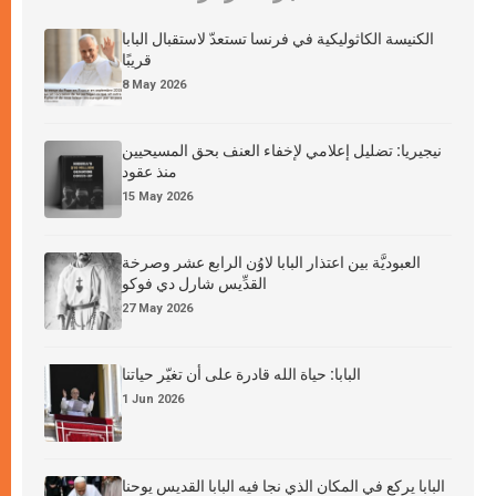
الكنيسة الكاثوليكية في فرنسا تستعدّ لاستقبال البابا
قريبًا
8 May 2026
نيجيريا: تضليل إعلامي لإخفاء العنف بحق المسيحيين
منذ عقود
15 May 2026
العبوديَّة بين اعتذار البابا لاوُن الرابع عشر وصرخة
القدِّيس شارل دي فوكو
27 May 2026
البابا: حياة الله قادرة على أن تغيّر حياتنا
1 Jun 2026
البابا يركع في المكان الذي نجا فيه البابا القديس يوحنا